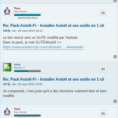
Tlem
Site Admin
Re: Pack AutoIt-Fr - Installer AutoIt et ses outils en 1 cli
M
#86
ven. 06 mars 2015 18:12
e
s
Le lien renvoi vers un SciTE modifié par Yashied.
s
Dans la pack, je met SciTE4AutoIt =>
a
g
https://www.autoitscript.com/site/autoi ... downloads/
e
.
ricky
Niveau 7
Re: Pack AutoIt-Fr - Installer AutoIt et ses outils en 1 cli
M
#87
mer. 18 mars 2015 10:52
e
s
Je comprends, c'est juste qu'il a des fonctions vraiment bien et bien
s
modifié.
a
g
e
Tlem
Site Admin