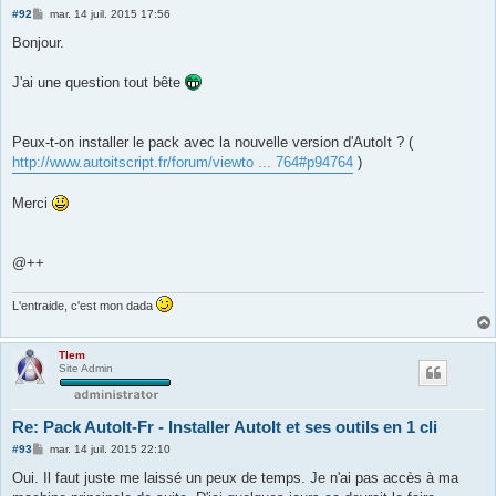
M
#92
mar. 14 juil. 2015 17:56
e
s
Bonjour.
s
a
g
J'ai une question tout bête
e
Peux-t-on installer le pack avec la nouvelle version d'AutoIt ? (
http://www.autoitscript.fr/forum/viewto ... 764#p94764
)
Merci
@++
L'entraide, c'est mon dada
Tlem
Site Admin
Re: Pack AutoIt-Fr - Installer AutoIt et ses outils en 1 cli
M
#93
mar. 14 juil. 2015 22:10
e
s
Oui. Il faut juste me laissé un peux de temps. Je n'ai pas accès à ma
s