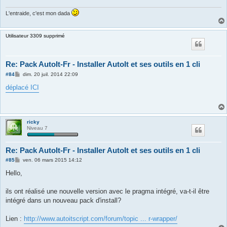
L'entraide, c'est mon dada
Utilisateur 3309 supprimé
Re: Pack AutoIt-Fr - Installer AutoIt et ses outils en 1 cli
M
#84
dim. 20 juil. 2014 22:09
e
s
déplacé ICI
s
a
g
e
ricky
Niveau 7
Re: Pack AutoIt-Fr - Installer AutoIt et ses outils en 1 cli
M
#85
ven. 06 mars 2015 14:12
e
s
Hello,
s
a
g
ils ont réalisé une nouvelle version avec le pragma intégré, va-t-il être
e
intégré dans un nouveau pack d'install?
Lien :
http://www.autoitscript.com/forum/topic ... r-wrapper/