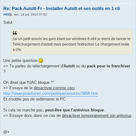
Re: Pack AutoIt-Fr - Installer AutoIt et ses outils en 1 cli
M
#83
ven. 18 juil. 2014 07:52
e
s
Salut.
s
a
g
e
j'ai un petit soucis les gars étant sur windows 8 x64 je viens de lancer le
Téléchargement d'autoIt mais pendant l'extraction Le chargement reste
à 0%
Une petite question
=> Tu parles du téléchargement d'
AutoIt
ou du
pack pour le franchiser
?
On dirait que l'UAC bloque ^^
=> Essaye de le
désactiver comme ceci
:
http://www.pcastuces.com/pratique/astuces/3958.htm
Et n'oublie pas de redémarrer le PC.
Si cela ne marche pas,
peut-être que l'antivirus bloque
.
=> Essaye donc dans ce cas de
désactiver temporairement ton antivirus
.
@+