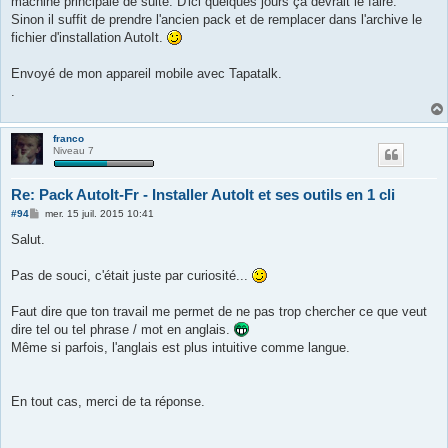
machine principale de suite. D'ici quelques jours ça devrait le faire.
a
g
Sinon il suffit de prendre l'ancien pack et de remplacer dans l'archive le
e
fichier d'installation AutoIt.
Envoyé de mon appareil mobile avec Tapatalk.
.
franco
Niveau 7
Re: Pack AutoIt-Fr - Installer AutoIt et ses outils en 1 cli
M
#94
mer. 15 juil. 2015 10:41
e
s
Salut.
s
a
g
Pas de souci, c'était juste par curiosité...
e
Faut dire que ton travail me permet de ne pas trop chercher ce que veut
dire tel ou tel phrase / mot en anglais.
Même si parfois, l'anglais est plus intuitive comme langue.
En tout cas, merci de ta réponse.