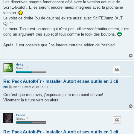
s
Les directives pragma fonctionnent déjà avec la version actuelle de
s
SciTE4AutoIt. Elles seront encore mieux intégrées avec la prochaine
a
g
version.
e
Le volet de droite (ou de gauche) existe aussi avec SciTEJump (ALT +
Q). ^^
Le menu Tools est un menu qui n'est pas utilisé systématiquement, c'est
donc un argument très subjectif tout comme le look des boutons.
Après, il est possible que Jos intègre certains addon de Yashied.
.
ricky
Niveau 7
Re: Pack AutoIt-Fr - Installer AutoIt et ses outils en 1 cli
M
#91
mer. 18 mars 2015 15:21
e
s
Ce n'est que mon avis, j'exposais juste mon point de vue!
s
Vivement la future version alors.
a
g
e
franco
Niveau 7
Re: Pack AutoIt-Fr - Installer AutoIt et ses outils en 1 cli