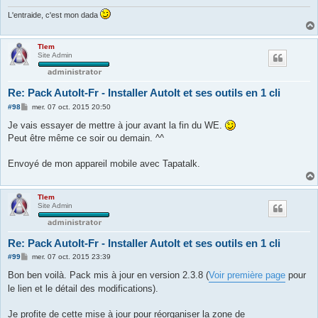
L'entraide, c'est mon dada
Tlem
Site Admin
Re: Pack AutoIt-Fr - Installer AutoIt et ses outils en 1 cli
M
#98
mer. 07 oct. 2015 20:50
e
s
Je vais essayer de mettre à jour avant la fin du WE.
s
Peut être même ce soir ou demain. ^^
a
g
e
Envoyé de mon appareil mobile avec Tapatalk.
Tlem
Site Admin
Re: Pack AutoIt-Fr - Installer AutoIt et ses outils en 1 cli
M
#99
mer. 07 oct. 2015 23:39
e
s
Bon ben voilà. Pack mis à jour en version 2.3.8 (
Voir première page
pour
s
le lien et le détail des modifications).
a
g
e
Je profite de cette mise à jour pour réorganiser la zone de