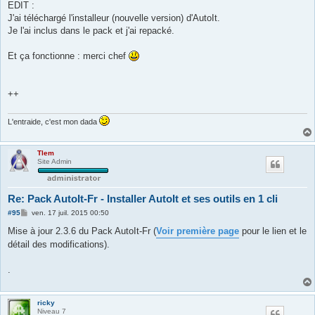
EDIT :
J'ai téléchargé l'installeur (nouvelle version) d'AutoIt.
Je l'ai inclus dans le pack et j'ai repacké.
Et ça fonctionne : merci chef
++
L'entraide, c'est mon dada
Tlem
Site Admin
Re: Pack AutoIt-Fr - Installer AutoIt et ses outils en 1 cli
M
#95
ven. 17 juil. 2015 00:50
e
s
Mise à jour 2.3.6 du Pack AutoIt-Fr (
Voir première page
pour le lien et le
s
détail des modifications).
a
g
e
.
ricky
Niveau 7