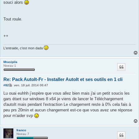
souci alors
Tout roule.
++
L'entraide, c'est mon dada
Mrasipila
Niveau 1
Re: Pack AutoIt-Fr - Installer AutoIt et ses outils en 1 cli
M
#82
ven. 18 juil. 2014 06:47
e
s
Lu ouai euhhh j’espère que vous allez bien mais j'ai un petit soucis les
s
gars étant sur windows 8 x64 je viens de lancer le Téléchargement
a
g
d'autoIt mais pendant l'extraction Le chargement reste à 0% cela fais à
e
peu prs 20min et aucun changement est-ce que vous avez une réponse
pour m'aider svp
franco
Niveau 7