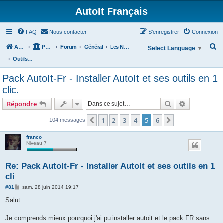
AutoIt Français
FAQ
Nous contacter
S’enregistrer
Connexion
R
Accueil
Portail
Forum
Général
Les Nouvelles d'AutoIt
Select Language
▼
e
Outils Divers
c
Pack AutoIt-Fr - Installer AutoIt et ses outils en 1
h
clic.
e
Rechercher
Recherche 
Répondre
r
c
1
2
3
4
5
6
Précédente
Suivante
104 messages
h
franco
e
Niveau 7
r
Re: Pack AutoIt-Fr - Installer AutoIt et ses outils en 1
cli
M
#81
sam. 28 juin 2014 19:17
e
s
Salut...
s
a
g
Je comprends mieux pourquoi j'ai pu installer autoit et le pack FR sans
e