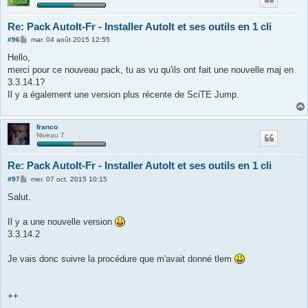
Re: Pack AutoIt-Fr - Installer AutoIt et ses outils en 1 cli
M
#96
mar. 04 août 2015 12:55
e
s
Hello,
s
merci pour ce nouveau pack, tu as vu qu'ils ont fait une nouvelle maj en
a
g
3.3.14.1?
e
Il y a également une version plus récente de SciTE Jump.
franco
Niveau 7
Re: Pack AutoIt-Fr - Installer AutoIt et ses outils en 1 cli
M
#97
mer. 07 oct. 2015 10:15
e
s
Salut.
s
a
g
Il y a une nouvelle version
e
3.3.14.2
Je vais donc suivre la procédure que m'avait donné tlem
++