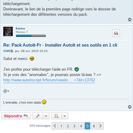
téléchargement.
Dorénavant, le lien de la première page redirige vers le dossier de
téléchargement des différentes versions du pack.
franco
Niveau 7
Re: Pack AutoIt-Fr - Installer AutoIt et ses outils en 1 cli
M
#100
jeu. 08 oct. 2015 10:13
e
s
Salut et merci.
s
a
g
J'en profite pour télécharger l'aide en FR.
e
Si je vois des "anomalies", je pourrais poster là-bas ? =>
http://www.autoitscript.fr/forum/viewto ... =7&t=13702
@+
L'entraide, c'est mon dada
Répondre
1
2
3
4
5
6
Précédente
Suivante
104 messages