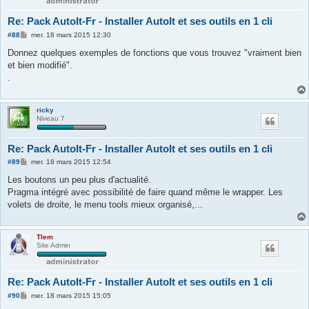
Re: Pack AutoIt-Fr - Installer AutoIt et ses outils en 1 cli
M
#88
mer. 18 mars 2015 12:30
e
s
Donnez quelques exemples de fonctions que vous trouvez "vraiment bien
s
et bien modifié".
a
g
.
e
ricky
Niveau 7
Re: Pack AutoIt-Fr - Installer AutoIt et ses outils en 1 cli
M
#89
mer. 18 mars 2015 12:54
e
s
Les boutons un peu plus d'actualité.
s
Pragma intégré avec possibilité de faire quand même le wrapper. Les
a
g
volets de droite, le menu tools mieux organisé,...
e
Tlem
Site Admin
Re: Pack AutoIt-Fr - Installer AutoIt et ses outils en 1 cli
M
#90
mer. 18 mars 2015 15:05
e