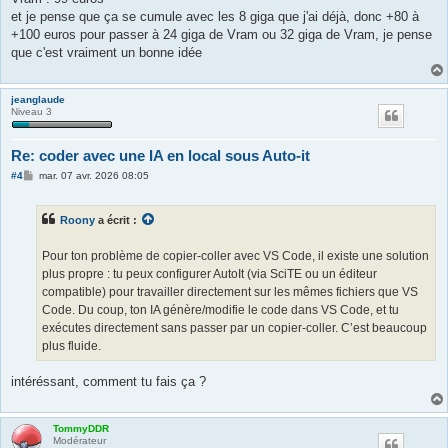
et je pense que ça se cumule avec les 8 giga que j'ai déjà, donc +80 à
+100 euros pour passer à 24 giga de Vram ou 32 giga de Vram, je pense
que c'est vraiment un bonne idée
jeanglaude
Niveau 3
Re: coder avec une IA en local sous Auto-it
M
#4
mar. 07 avr. 2026 08:05
e
s
s
Roony
a écrit :
a
g
e
Pour ton problème de copier-coller avec VS Code, il existe une solution
plus propre : tu peux configurer AutoIt (via SciTE ou un éditeur
compatible) pour travailler directement sur les mêmes fichiers que VS
Code. Du coup, ton IA génère/modifie le code dans VS Code, et tu
exécutes directement sans passer par un copier-coller. C’est beaucoup
plus fluide.
intéréssant, comment tu fais ça ?
TommyDDR
Modérateur