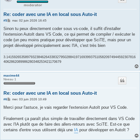
Re: coder avec une IA en local sous Auto-it
M
#5
mar. 02 juin 2026 16:45
e
s
Sinon tu peux directement coder sous vs-code, il suffit d'installer
s
l'extension AutoIt dans VS Code, ce qui permet de compiler / exécuter le
a
g
code (un peu moins pratique pour développer que SciTE, mais pour un
e
projet développé principalement avec l'IA, c'est très bien
3.141592653589793238462643383279502884197169399375105820974944592307816
4062862089986280348253421170679
maxime44
Niveau 1
Re: coder avec une IA en local sous Auto-it
M
#6
mer. 03 juin 2026 10:49
e
s
Merci pour l'astuce, je vais regarder l'extension AutoIt pour VS Code.
s
a
g
Finalement ça paraît plus simple de travailler directement dans VS Code
e
avec l'IA plutôt que de faire des allers-retours avec SciTE. Est-ce que
certains d'entre vous utilisent déjà une
IA
pour développer en AutoIt ?