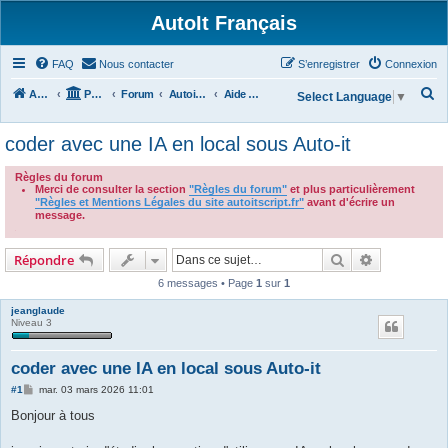
AutoIt Français
FAQ
Nous contacter
S’enregistrer
Connexion
R
Accueil
Portail
Forum
Autoit v3
Aide Générale
Select Language
▼
e
coder avec une IA en local sous Auto-it
c
h
Règles du forum
Merci de consulter la section
"Règles du forum"
et plus particulièrement
e
"Règles et Mentions Légales du site autoitscript.fr"
avant d'écrire un
r
message.
.
c
Rechercher
Recherche 
Répondre
h
6 messages • Page
1
sur
1
e
r
jeanglaude
Niveau 3
coder avec une IA en local sous Auto-it
M
#1
mar. 03 mars 2026 11:01
e
s
Bonjour à tous
s
a