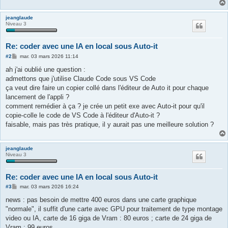
jeanglaude
Niveau 3
Re: coder avec une IA en local sous Auto-it
M
#2
mar. 03 mars 2026 11:14
e
s
ah j'ai oublié une question :
s
admettons que j'utilise Claude Code sous VS Code
a
g
ça veut dire faire un copier collé dans l'éditeur de Auto it pour chaque
e
lancement de l'appli ?
comment remédier à ça ? je crée un petit exe avec Auto-it pour qu'il
copie-colle le code de VS Code à l'éditeur d'Auto-it ?
faisable, mais pas très pratique, il y aurait pas une meilleure solution ?
jeanglaude
Niveau 3
Re: coder avec une IA en local sous Auto-it
M
#3
mar. 03 mars 2026 16:24
e
s
news : pas besoin de mettre 400 euros dans une carte graphique
s
"normale", il suffit d'une carte avec GPU pour traitement de type montage
a
g
video ou IA, carte de 16 giga de Vram : 80 euros ; carte de 24 giga de
e
Vram : 99 euros