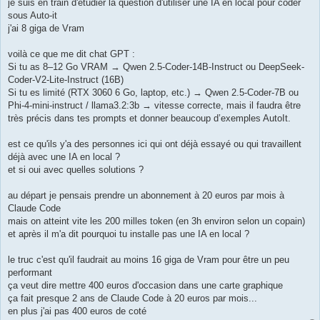
g
je suis en train d'étudier la question d'utiliser une IA en local pour coder
e
sous Auto-it
j'ai 8 giga de Vram
voilà ce que me dit chat GPT :
Si tu as 8–12 Go VRAM → Qwen 2.5-Coder-14B-Instruct ou DeepSeek-
Coder-V2-Lite-Instruct (16B)
Si tu es limité (RTX 3060 6 Go, laptop, etc.) → Qwen 2.5-Coder-7B ou
Phi-4-mini-instruct / llama3.2:3b → vitesse correcte, mais il faudra être
très précis dans tes prompts et donner beaucoup d’exemples AutoIt.
est ce qu'ils y'a des personnes ici qui ont déjà essayé ou qui travaillent
déjà avec une IA en local ?
et si oui avec quelles solutions ?
au départ je pensais prendre un abonnement à 20 euros par mois à
Claude Code
mais on atteint vite les 200 milles token (en 3h environ selon un copain)
et après il m'a dit pourquoi tu installe pas une IA en local ?
le truc c'est qu'il faudrait au moins 16 giga de Vram pour être un peu
performant
ça veut dire mettre 400 euros d'occasion dans une carte graphique
ça fait presque 2 ans de Claude Code à 20 euros par mois...
en plus j'ai pas 400 euros de coté