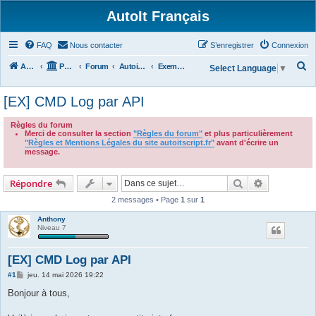
AutoIt Français
FAQ
Nous contacter
S’enregistrer
Connexion
R
Accueil
Portail
Forum
Autoit v3
Exemples de Scripts
Select Language
▼
e
[EX] CMD Log par API
c
h
Règles du forum
Merci de consulter la section
"Règles du forum"
et plus particulièrement
e
"Règles et Mentions Légales du site autoitscript.fr"
avant d'écrire un
r
message.
.
c
Rechercher
Recherche 
Répondre
h
2 messages • Page
1
sur
1
e
r
Anthony
Niveau 7
[EX] CMD Log par API
M
#1
jeu. 14 mai 2026 19:22
e
s
Bonjour à tous,
s
a