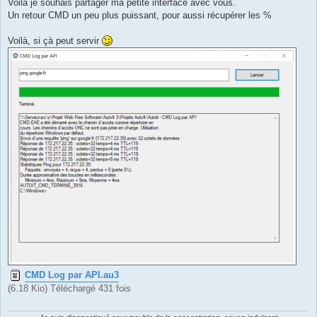
g
Voilà je souhais partager ma petite interface avec vous.
e
Un retour CMD un peu plus puissant, pour aussi récupérer les %
Voilà, si çà peut servir
CMD Log par API.au3
(6.18 Kio) Téléchargé 431 fois