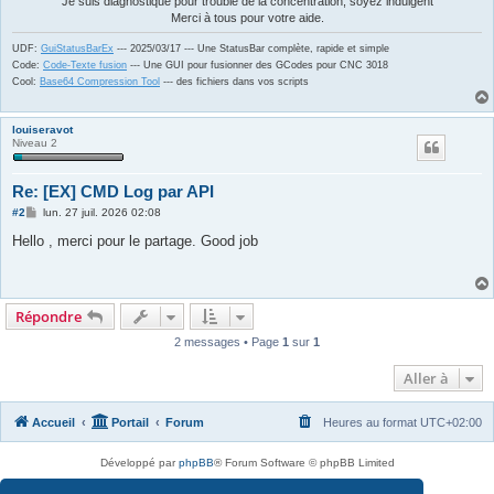
Je suis diagnostiqué pour trouble de la concentration, soyez indulgent
Merci à tous pour votre aide.
UDF:
GuiStatusBarEx
--- 2025/03/17 --- Une StatusBar complète, rapide et simple
Code:
Code-Texte fusion
--- Une GUI pour fusionner des GCodes pour CNC 3018
Cool:
Base64 Compression Tool
--- des fichiers dans vos scripts
louiseravot
Niveau 2
Re: [EX] CMD Log par API
M
#2
lun. 27 juil. 2026 02:08
e
s
Hello , merci pour le partage. Good job
s
a
g
e
Répondre
2 messages • Page
1
sur
1
Aller à
Accueil
Portail
Forum
Heures au format
UTC+02:00
Développé par
phpBB
® Forum Software © phpBB Limited
Traduit par
phpBB-fr.com