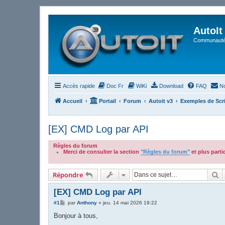
AutoIt
Communauté 
Accès rapide
Doc Fr
WiKi
Download
FAQ
No
Accueil
Portail
Forum
Autoit v3
Exemples de Scr
[EX] CMD Log par API
Règles du forum
Merci de consulter la section
"Règles du forum"
et plus part
.
R
Répondre
[EX] CMD Log par API
M
#1
par
Anthony
»
jeu. 14 mai 2026 19:22
e
s
Bonjour à tous,
s