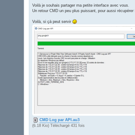
a
g
Voilà je souhais partager ma petite interface avec vous.
e
Un retour CMD un peu plus puissant, pour aussi récupérer
Voilà, si çà peut servir
CMD Log par API.au3
(6.18 Kio) Téléchargé 431 fois