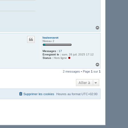
H
a
u
louiseravot
t
Niveau 2
Messages :
17
Enregistré le :
sam. 26 juil. 2025 17:12
Status :
Hors ligne
H
a
2 messages • Page
1
sur
1
u
t
Aller à
Supprimer les cookies
Heures au format
UTC+02:00