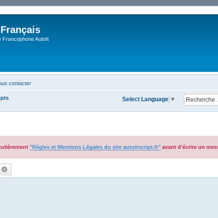
 Français
Francophone AutoIt
us contacter
ipts
Select Language
▼
iculièrement
"Règles et Mentions Légales du site autoitscript.fr"
avant d'écrire un mes
echercher
Recherche avancée