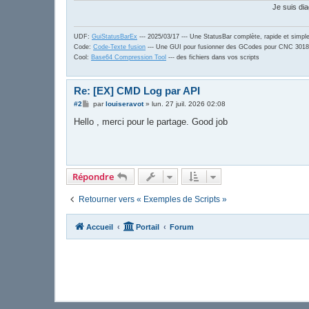
Je suis dia
UDF:
GuiStatusBarEx
--- 2025/03/17 --- Une StatusBar complète, rapide et simpl
Code:
Code-Texte fusion
--- Une GUI pour fusionner des GCodes pour CNC 3018
Cool:
Base64 Compression Tool
--- des fichiers dans vos scripts
Re: [EX] CMD Log par API
M
#2
par
louiseravot
»
lun. 27 juil. 2026 02:08
e
s
Hello , merci pour le partage. Good job
s
a
g
e
Répondre
Retourner vers « Exemples de Scripts »
Accueil
Portail
Forum