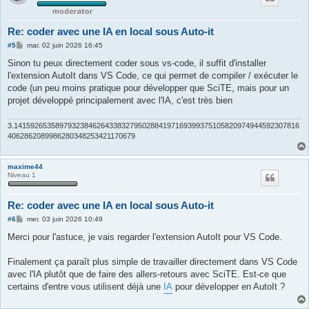
Re: coder avec une IA en local sous Auto-it
M
#5
mar. 02 juin 2026 16:45
e
s
Sinon tu peux directement coder sous vs-code, il suffit d'installer
s
l'extension AutoIt dans VS Code, ce qui permet de compiler / exécuter le
a
g
code (un peu moins pratique pour développer que SciTE, mais pour un
e
projet développé principalement avec l'IA, c'est très bien
3.141592653589793238462643383279502884197169399375105820974944592307816
4062862089986280348253421170679
maxime44
Niveau 1
Re: coder avec une IA en local sous Auto-it
M
#6
mer. 03 juin 2026 10:49
e
s
Merci pour l'astuce, je vais regarder l'extension AutoIt pour VS Code.
s
a
g
Finalement ça paraît plus simple de travailler directement dans VS Code
e
avec l'IA plutôt que de faire des allers-retours avec SciTE. Est-ce que
certains d'entre vous utilisent déjà une
IA
pour développer en AutoIt ?