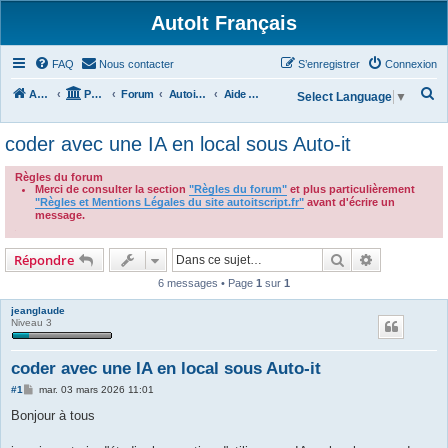
AutoIt Français
FAQ
Nous contacter
S’enregistrer
Connexion
R
Accueil
Portail
Forum
Autoit v3
Aide Générale
Select Language
▼
e
coder avec une IA en local sous Auto-it
c
h
Règles du forum
Merci de consulter la section
"Règles du forum"
et plus particulièrement
e
"Règles et Mentions Légales du site autoitscript.fr"
avant d'écrire un
r
message.
.
c
Rechercher
Recherche 
Répondre
h
6 messages • Page
1
sur
1
e
r
jeanglaude
Niveau 3
coder avec une IA en local sous Auto-it
M
#1
mar. 03 mars 2026 11:01
e
s
Bonjour à tous
s
a