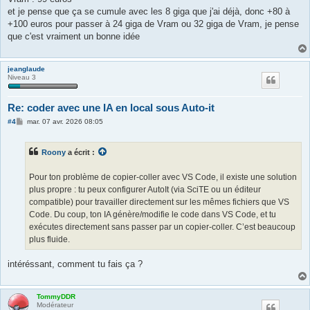
et je pense que ça se cumule avec les 8 giga que j'ai déjà, donc +80 à
+100 euros pour passer à 24 giga de Vram ou 32 giga de Vram, je pense
que c'est vraiment un bonne idée
jeanglaude
Niveau 3
Re: coder avec une IA en local sous Auto-it
M
#4
mar. 07 avr. 2026 08:05
e
s
s
Roony
a écrit :
a
g
e
Pour ton problème de copier-coller avec VS Code, il existe une solution
plus propre : tu peux configurer AutoIt (via SciTE ou un éditeur
compatible) pour travailler directement sur les mêmes fichiers que VS
Code. Du coup, ton IA génère/modifie le code dans VS Code, et tu
exécutes directement sans passer par un copier-coller. C’est beaucoup
plus fluide.
intéréssant, comment tu fais ça ?
TommyDDR
Modérateur