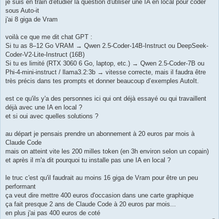
g
je suis en train d'étudier la question d'utiliser une IA en local pour coder
e
sous Auto-it
j'ai 8 giga de Vram
voilà ce que me dit chat GPT :
Si tu as 8–12 Go VRAM → Qwen 2.5-Coder-14B-Instruct ou DeepSeek-
Coder-V2-Lite-Instruct (16B)
Si tu es limité (RTX 3060 6 Go, laptop, etc.) → Qwen 2.5-Coder-7B ou
Phi-4-mini-instruct / llama3.2:3b → vitesse correcte, mais il faudra être
très précis dans tes prompts et donner beaucoup d’exemples AutoIt.
est ce qu'ils y'a des personnes ici qui ont déjà essayé ou qui travaillent
déjà avec une IA en local ?
et si oui avec quelles solutions ?
au départ je pensais prendre un abonnement à 20 euros par mois à
Claude Code
mais on atteint vite les 200 milles token (en 3h environ selon un copain)
et après il m'a dit pourquoi tu installe pas une IA en local ?
le truc c'est qu'il faudrait au moins 16 giga de Vram pour être un peu
performant
ça veut dire mettre 400 euros d'occasion dans une carte graphique
ça fait presque 2 ans de Claude Code à 20 euros par mois...
en plus j'ai pas 400 euros de coté