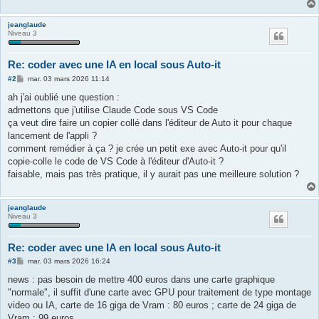
jeanglaude
Niveau 3
Re: coder avec une IA en local sous Auto-it
M
#2
mar. 03 mars 2026 11:14
e
s
ah j'ai oublié une question :
s
admettons que j'utilise Claude Code sous VS Code
a
g
ça veut dire faire un copier collé dans l'éditeur de Auto it pour chaque
e
lancement de l'appli ?
comment remédier à ça ? je crée un petit exe avec Auto-it pour qu'il
copie-colle le code de VS Code à l'éditeur d'Auto-it ?
faisable, mais pas très pratique, il y aurait pas une meilleure solution ?
jeanglaude
Niveau 3
Re: coder avec une IA en local sous Auto-it
M
#3
mar. 03 mars 2026 16:24
e
s
news : pas besoin de mettre 400 euros dans une carte graphique
s
"normale", il suffit d'une carte avec GPU pour traitement de type montage
a
g
video ou IA, carte de 16 giga de Vram : 80 euros ; carte de 24 giga de
e
Vram : 99 euros