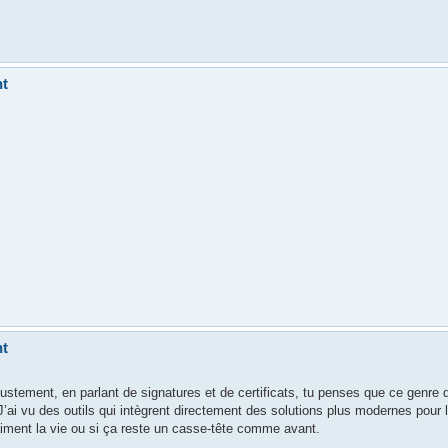
nt
nt
ustement, en parlant de signatures et de certificats, tu penses que ce genre d
J’ai vu des outils qui intègrent directement des solutions plus modernes pour 
raiment la vie ou si ça reste un casse-tête comme avant.