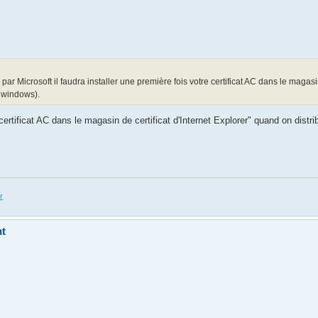
 Microsoft il faudra installer une première fois votre certificat AC dans le magasin
e windows).
certificat AC dans le magasin de certificat d'Internet Explorer" quand on dist
r
nt