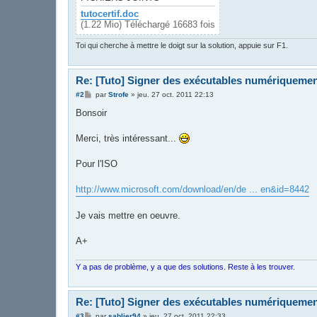
tutocertif.doc
(1.22 Mio) Téléchargé 16683 fois
Toi qui cherche à mettre le doigt sur la solution, appuie sur F1.
Re: [Tuto] Signer des exécutables numériqueme
M
#2
par
Strofe
»
jeu. 27 oct. 2011 22:13
e
s
Bonsoir
s
a
g
Merci, très intéressant...
e
Pour l'ISO
http://www.microsoft.com/download/en/de ... en&id=8442
Je vais mettre en oeuvre.
A+
Y a pas de problème, y a que des solutions. Reste à les trouver.
Re: [Tuto] Signer des exécutables numériqueme
M
#3
par
sablier94
»
jeu. 27 oct. 2011 22:33