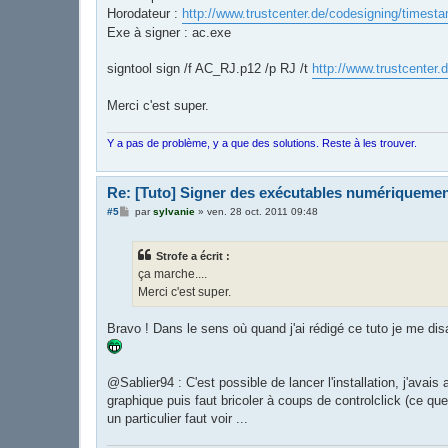
Horodateur :
http://www.trustcenter.de/codesigning/timest
Exe à signer : ac.exe
signtool sign /f AC_RJ.p12 /p RJ /t
http://www.trustcenter
Merci c'est super.
Y a pas de problème, y a que des solutions. Reste à les trouver.
Re: [Tuto] Signer des exécutables numériqueme
M
#5
par
sylvanie
»
ven. 28 oct. 2011 09:48
e
s
s
Strofe a écrit :
a
g
ça marche....
e
Merci c'est super.
Bravo ! Dans le sens où quand j'ai rédigé ce tuto je me disa
@Sablier94 : C'est possible de lancer l'installation, j'avais
graphique puis faut bricoler à coups de controlclick (ce que 
un particulier faut voir ...