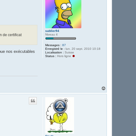
sablier94
 de certificat
Niveau 4
Messages :
87
Enregistré le :
lun. 20 sept. 2010 10:18
ribue nos exécutables
Localisation :
Suisse
Status :
Hors ligne
H
a
u
t