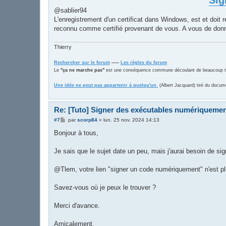
@sablier94
L'enregistrement d'un certificat dans Windows, est et doit
reconnu comme certifié provenant de vous. A vous de don
Thierry
Rechercher sur le forum
-----
Les règles du forum
Le
"ça ne marche pas"
est une conséquence commune découlant de beaucoup trop
Une idée ne peut pas appartenir à quelqu'un.
(Albert Jacquard) tiré du docum
Re: [Tuto] Signer des exécutables numériqueme
M
#7
par
scorp84
»
lun. 25 nov. 2024 14:13
e
s
Bonjour à tous,
s
a
g
Je sais que le sujet date un peu, mais j'aurai besoin de si
e
@Tlem, votre lien "signer un code numériquement" n'est pl
Savez-vous où je peux le trouver ?
Merci d'avance.
Amicalement.