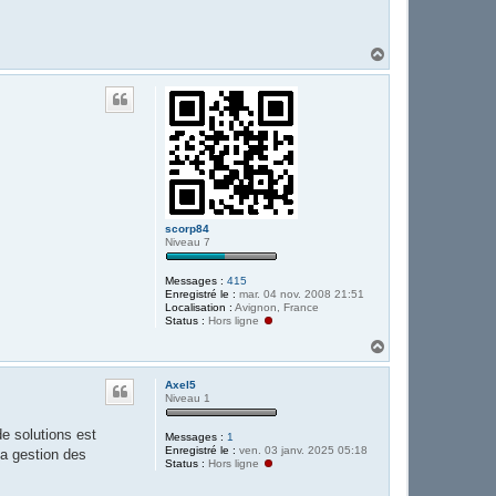
H
a
u
t
scorp84
Niveau 7
Messages :
415
Enregistré le :
mar. 04 nov. 2008 21:51
Localisation :
Avignon, France
Status :
Hors ligne
H
a
u
Axel5
t
Niveau 1
e solutions est
Messages :
1
Enregistré le :
ven. 03 janv. 2025 05:18
la gestion des
Status :
Hors ligne