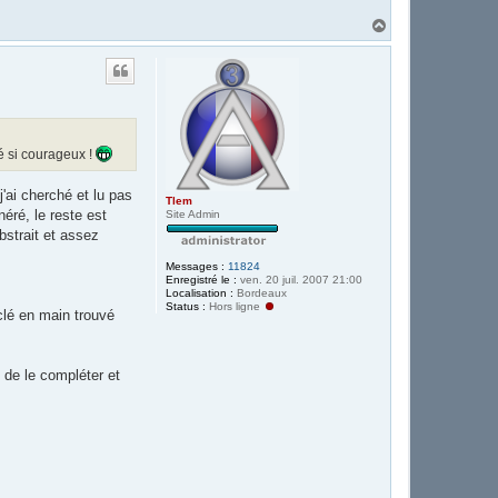
H
a
u
t
té si courageux !
j'ai cherché et lu pas
Tlem
éré, le reste est
Site Admin
bstrait et assez
Messages :
11824
Enregistré le :
ven. 20 juil. 2007 21:00
Localisation :
Bordeaux
Status :
Hors ligne
clé en main trouvé
t de le compléter et