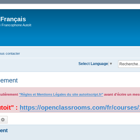
 Français
Francophone AutoIt
us contacter
Select Language
▼
uement
iculièrement
"Règles et Mentions Légales du site autoitscript.fr"
avant d'écrire un mes
toit" :
https://openclassrooms.com/fr/courses/1 
echercher
Recherche avancée
ent