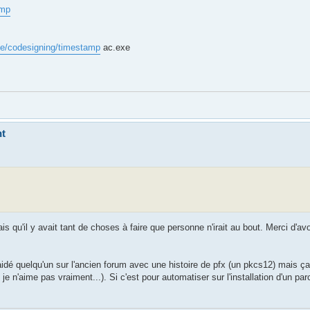
amp
.de/codesigning/timestamp
ac.exe
nt
is qu'il y avait tant de choses à faire que personne n'irait au bout. Merci d'avo
 aidé quelqu'un sur l'ancien forum avec une histoire de pfx (un pkcs12) mais ça 
je n'aime pas vraiment...). Si c'est pour automatiser sur l'installation d'un pa