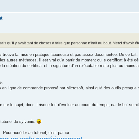
nt
ais qu'il y avait tant de choses à faire que personne n'irait au bout. Merci d'avoir é
j'ai trouvé la mise en pratique laborieuse et pas assez documentée. De ce fait, 
s autres méthodes. Il est vrai qu'à partir du moment ou le certificat à été gén
la création du certificat et la signature d'un exécutable reste plus ou moins a
é.
mes en ligne de commande proposé par Microsoft, ainsi qu'à des outils presque 
e sur le sujet, donc il risque fort d'évoluer au cours du temps, car le but serai
tutoriel de sylvanie.
Pour accéder au tutoriel, c'est par ici
ner un code numériquement