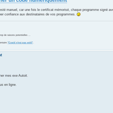
 resté manuel, car une fois le certificat mémorisé, chaque programme signé ave
ner confiance aux destinataires de vos programmes.
 de raisons potentielles ...
entaire
"Copié n'est pas volé"
.
nt
gner mes exe Autoit.
us en ligne.