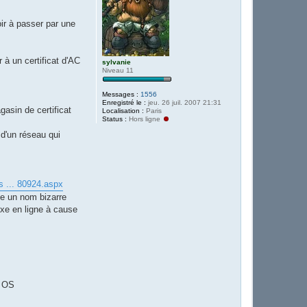
ir à passer par une
 à un certificat d'AC
sylvanie
Niveau 11
Messages :
1556
Enregistré le :
jeu. 26 juil. 2007 21:31
gasin de certificat
Localisation :
Paris
Status :
Hors ligne
 d'un réseau qui
s ... 80924.aspx
rte un nom bizarre
exe en ligne à cause
e OS