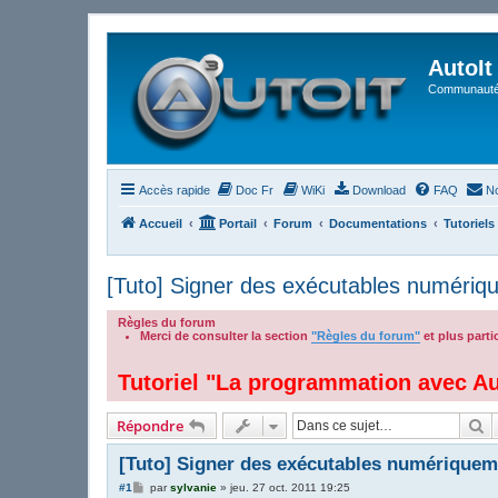
AutoIt
Communauté 
Accès rapide
Doc Fr
WiKi
Download
FAQ
No
Accueil
Portail
Forum
Documentations
Tutoriels
[Tuto] Signer des exécutables numériq
Règles du forum
Merci de consulter la section
"Règles du forum"
et plus part
.
Tutoriel "La programmation avec Au
R
Répondre
[Tuto] Signer des exécutables numériquem
M
#1
par
sylvanie
»
jeu. 27 oct. 2011 19:25