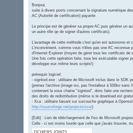
e
s
Bonjour,
s
suite à divers posts concernant la signature numérique des
a
g
AC (Autorité de certification) payante.
e
Le principe est de générer sa propre AC puis générer un autr
un autre rôle qe de signer d'autres certificats).
L'avantage de cette méthode c'est qu'on est autonome et c'
L'inconvénient, comme vous n'êtes pas une AC reconnue par M
d'Internet Explorer (moyen de gérer tous les certificats de
Une fois cette opération faite, tous les exécutable signer p
développe eux même leurs scripts!)
prérequis logiciel:
- signtool.exe : utilitaire de Microsoft inclus dans le SDK
(prenez l'archive (image iso, pas l'installeur à 500ko sans l'
contenant la sous chaine "signtool", donc faite une recher
des droits de redistribution (même si le download est gr
- Xca : utilitaire faisant sur surcouche graphique à Openssl 
http://sourceforge.net/projects/xca/
)
[Edit] : Lien de téléchargement de l'iso de Microsoft propo
Celle - ci est moins lourde que celle que j'avais trouvée, 
FICHIERS JOINTS