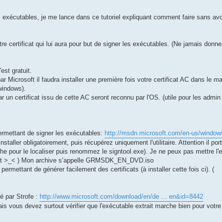
 exécutables, je me lance dans ce tutoriel expliquant comment faire sans avo
e certificat qui lui aura pour but de signer les exécutables. (Ne jamais donner
est gratuit.
icrosoft il faudra installer une première fois votre certificat AC dans le ma
 windows).
ar un certificat issu de cette AC seront reconnu par l'OS. (utile pour les admin
 permettant de signer les exécutables:
http://msdn.microsoft.com/en-us/window
installer obligatoirement, puis récupérez uniquement l'utilitaire. Attention il po
che pour le localiser puis renommez le signtool.exe). Je ne peux pas mettre l'
atuit >_< ) Mon archive s’appelle GRMSDK_EN_DVD.iso
permettant de générer facilement des certificats (à installer cette fois ci). (
sé par Strofe :
http://www.microsoft.com/download/en/de ... en&id=8442
mais vous devez surtout vérifier que l'exécutable extrait marche bien pour votr