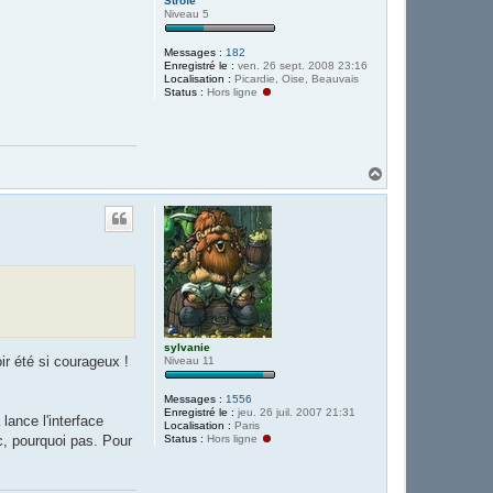
Strofe
Niveau 5
Messages :
182
Enregistré le :
ven. 26 sept. 2008 23:16
Localisation :
Picardie, Oise, Beauvais
Status :
Hors ligne
H
a
u
t
sylvanie
ir été si courageux !
Niveau 11
Messages :
1556
Enregistré le :
jeu. 26 juil. 2007 21:31
lance l'interface
Localisation :
Paris
Status :
Hors ligne
rc, pourquoi pas. Pour