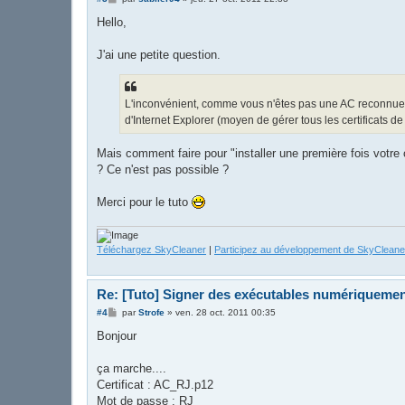
e
s
Hello,
s
a
g
J'ai une petite question.
e
L'inconvénient, comme vous n'êtes pas une AC reconnue par
d'Internet Explorer (moyen de gérer tous les certificats d
Mais comment faire pour "installer une première fois votre 
? Ce n'est pas possible ?
Merci pour le tuto
Téléchargez SkyCleaner
|
Participez au développement de SkyCleane
Re: [Tuto] Signer des exécutables numériqueme
M
#4
par
Strofe
»
ven. 28 oct. 2011 00:35
e
s
Bonjour
s
a
g
ça marche....
e
Certificat : AC_RJ.p12
Mot de passe : RJ