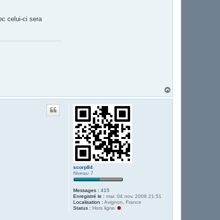
c celui-ci sera
H
a
u
t
scorp84
Niveau 7
Messages :
415
Enregistré le :
mar. 04 nov. 2008 21:51
Localisation :
Avignon, France
Status :
Hors ligne