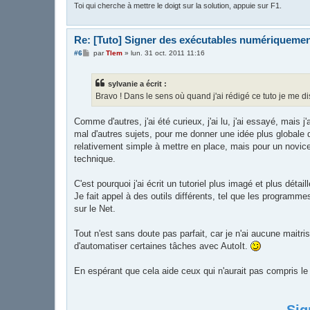
Toi qui cherche à mettre le doigt sur la solution, appuie sur F1.
Re: [Tuto] Signer des exécutables numériqueme
M
#6
par
Tlem
»
lun. 31 oct. 2011 11:16
e
s
s
sylvanie a écrit :
a
g
Bravo ! Dans le sens où quand j'ai rédigé ce tuto je me dis
e
Comme d'autres, j'ai été curieux, j'ai lu, j'ai essayé, mais 
mal d'autres sujets, pour me donner une idée plus globale de
relativement simple à mettre en place, mais pour un novice 
technique.
C'est pourquoi j'ai écrit un tutoriel plus imagé et plus détaill
Je fait appel à des outils différents, tel que les program
sur le Net.
Tout n'est sans doute pas parfait, car je n'ai aucune maitris
d'automatiser certaines tâches avec AutoIt.
En espérant que cela aide ceux qui n'aurait pas compris le 
Sig