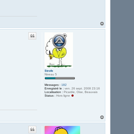
H
a
u
t
Strofe
Niveau 5
Messages :
182
Enregistré le :
ven. 26 sept. 2008 23:16
Localisation :
Picardie, Oise, Beauvais
Status :
Hors ligne
H
a
u
t