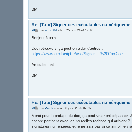
BM
Re: [Tuto] Signer des exécutables numériqueme
M
#8
par
scorp84
»
lun. 25 nov. 2024 14:16
e
s
Bonjour à tous,
s
a
g
Doc retrouvé si ça peut en aider d'autres :
e
https://www.autoitscript.fr/wiki/Signer ... %20CapiCom
Amicalement.
BM
Re: [Tuto] Signer des exécutables numériqueme
M
#9
par
Axel5
»
ven. 03 janv. 2025 07:25
e
s
Merci pour le partage du doc, ça peut vraiment dépanner. J
s
encore pertinent avec les nouvelles technos qui arrivent ? 
a
g
signatures numériques, et je ne sais pas si ça simplifie v
e