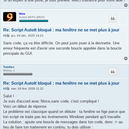
Si un expert a une piste, je suis preneur. Merci d'avance pour votre aide !
Nine
AutoIt MVPs (MVP)
Re: Script AutoIt bloqué : ma fenêtre ne se met plus à jour
M
#2
jeu. 04 déc. 2025 14:21
e
s
Sans code, ça va être difficile. On peut juste jouer à la devinette. Une
s
erreur fréquente est d'avoir une seconde boucle appelée dans la boucle
a
g
principale du GUI.
e
TotoDev
Niveau 1
Re: Script AutoIt bloqué : ma fenêtre ne se met plus à jour
M
#3
mer. 18 févr. 2026 11:22
e
s
Salut !
s
Je suis d'accord avec Nince,sans code, c'est compliqué !
a
g
Voici un début de réponse
e
Le problème est classique quand on débute : ta fenêtre se fige parce que
ton script ne traite pas les événements Windows pendant qu'il travaille.
La solution : ajoute une boucle de messages dans ton code, donc -> au
lieu de faire ton traitement en continu, tu dois utiliser :