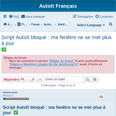
AutoIt Français
FAQ
Nous contacter
S’enregistrer
Connexion
R
Accueil
Portail
Forum
Autoit v3
Interface Graphique Utilisateur (GUI)
Select Language
▼
e
Script AutoIt bloqué : ma fenêtre ne se met plus
c
à jour
h
e
r
Règles du forum
Merci de consulter la section
"Règles du forum"
et plus particulièrement
c
"Règles et Mentions Légales du site autoitscript.fr"
avant d'écrire un
message.
h
.
e
Rechercher
Recherche 
Répondre
r
4 messages • Page
1
sur
1
louiseravot
Niveau 2
Script AutoIt bloqué : ma fenêtre ne se met plus à
jour