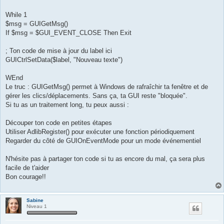
While 1
$msg = GUIGetMsg()
If $msg = $GUI_EVENT_CLOSE Then Exit
; Ton code de mise à jour du label ici
GUICtrlSetData($label, "Nouveau texte")
WEnd
Le truc : GUIGetMsg() permet à Windows de rafraîchir ta fenêtre et de
gérer les clics/déplacements. Sans ça, ta GUI reste "bloquée".
Si tu as un traitement long, tu peux aussi :
Découper ton code en petites étapes
Utiliser AdlibRegister() pour exécuter une fonction périodiquement
Regarder du côté de GUIOnEventMode pour un mode événementiel
N'hésite pas à partager ton code si tu as encore du mal, ça sera plus
facile de t'aider
Bon courage!!
Sabine
Niveau 1