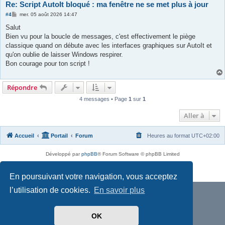
Re: Script AutoIt bloqué : ma fenêtre ne se met plus à jour
M
#4
mer. 05 août 2026 14:47
e
s
Salut
s
Bien vu pour la boucle de messages, c'est effectivement le piège
a
g
classique quand on débute avec les interfaces graphiques sur AutoIt et
e
qu'on oublie de laisser Windows respirer.
Bon courage pour ton script !
Répondre
4 messages • Page
1
sur
1
Aller à
Accueil
Portail
Forum
Heures au format
UTC+02:00
Développé par
phpBB
® Forum Software © phpBB Limited
Traduit par
phpBB-fr.com
Confidentialité
|
Conditions
En poursuivant votre navigation, vous acceptez
l’utilisation de cookies.
En savoir plus
OK