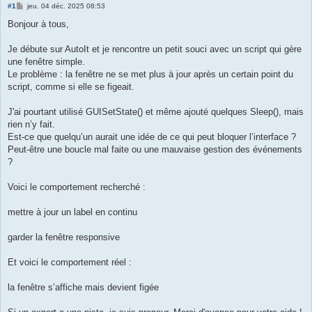
M
#1
jeu. 04 déc. 2025 08:53
e
s
Bonjour à tous,
s
a
g
Je débute sur AutoIt et je rencontre un petit souci avec un script qui gère
e
une fenêtre simple.
Le problème : la fenêtre ne se met plus à jour après un certain point du
script, comme si elle se figeait.
J'ai pourtant utilisé GUISetState() et même ajouté quelques Sleep(), mais
rien n’y fait.
Est-ce que quelqu’un aurait une idée de ce qui peut bloquer l’interface ?
Peut-être une boucle mal faite ou une mauvaise gestion des événements
?
Voici le comportement recherché :
mettre à jour un label en continu
garder la fenêtre responsive
Et voici le comportement réel :
la fenêtre s’affiche mais devient figée