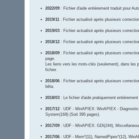
2022/09
: Fichier d'aide entièrement traduit pour Aut
2019/11
: Fichier actualisé après plusieurs correctio
2019/03
: Fichier actualisé après plusieurs correctio
2018/12
: Fichier actualisé après plusieurs correctio
2018/09
: Fichier actualisé après plusieurs correct
page.
Les liens vers les mots-clés (seulement), dans les 
fichier.
2018/06
: Fichier actualisé après plusieurs correcti
bêta.
2018/03
: Le fichier d'aide pratiquement entièrement 
2017/12
: UDF - WinAPIEX: WinAPIEX - Diagnostic(15
System(169) (Soit 395 pages).
2017/09
: UDF - WinAPIEX: GDI(244), Miscellaneou
2017/06
: UDF - Mem*(11), NamedPipes*(12), WinAP