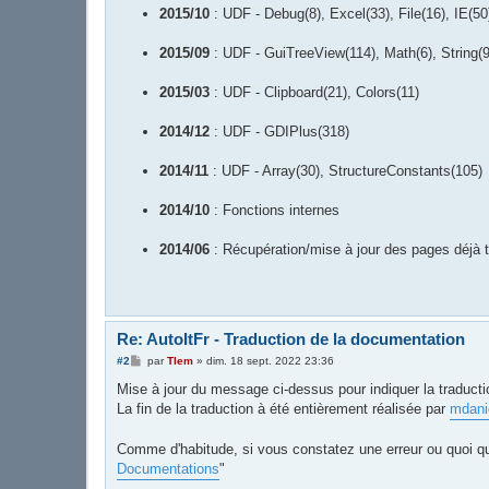
2015/10
: UDF - Debug(8), Excel(33), File(16), IE(50
2015/09
: UDF - GuiTreeView(114), Math(6), String(9
2015/03
: UDF - Clipboard(21), Colors(11)
2014/12
: UDF - GDIPlus(318)
2014/11
: UDF - Array(30), StructureConstants(105)
2014/10
: Fonctions internes
2014/06
: Récupération/mise à jour des pages déjà t
Re: AutoItFr - Traduction de la documentation
M
#2
par
Tlem
»
dim. 18 sept. 2022 23:36
e
s
Mise à jour du message ci-dessus pour indiquer la traduct
s
La fin de la traduction à été entièrement réalisée par
mdani
a
g
e
Comme d'habitude, si vous constatez une erreur ou quoi que
Documentations
"