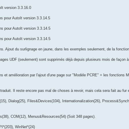
oIt version 3.3.16.0
ns pour AutoIt version 3.3.14.5
ns pour AutoIt version 3.3.14.5
ns pour AutoIt version 3.3.14.5
ions. Ajout du surlignage en jaune, dans les exemples seulement, de la foncti
pages UDF (seulement) sont supprimés déjà depuis plusieurs mois de façon à c
ons et amélioration par l'ajout d'une page sur "Modèle PCRE" + les fonctions M
traduit. Il reste encore pas mal de choses à revoir, mais cela sera fait au fur
), Dialog(25), Files&Devices(104), Internationalization(26), Process&Synchr
s(38), COM(12), Menus&Resources(54) (Soit 348 pages).
I*(203), WinNet*(24)