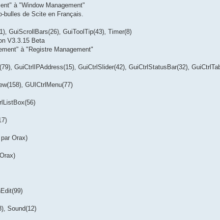
ement" à "Window Management"
fo-bulles de Scite en Français.
1), GuiScrollBars(26), GuiToolTip(43), Timer(8)
ion V3.3.15 Beta
gement" à "Registre Management"
9), GuiCtrlIPAddress(15), GuiCtrlSlider(42), GuiCtrlStatusBar(32), GuiCtrlTa
iew(158), GUICtrlMenu(77)
lListBox(56)
17)
 par Orax)
Orax)
Edit(99)
8), Sound(12)