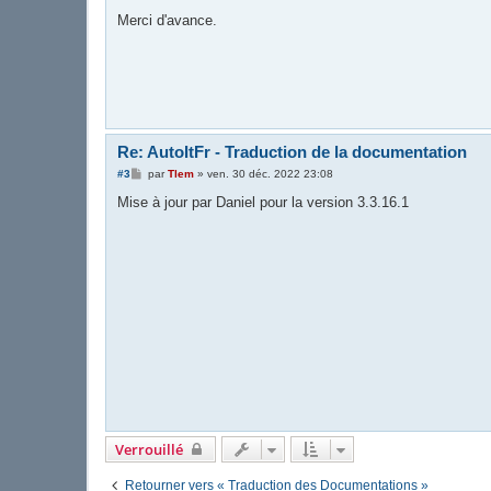
Merci d'avance.
Re: AutoItFr - Traduction de la documentation
M
#3
par
Tlem
»
ven. 30 déc. 2022 23:08
e
s
Mise à jour par Daniel pour la version 3.3.16.1
s
a
g
e
Verrouillé
Retourner vers « Traduction des Documentations »