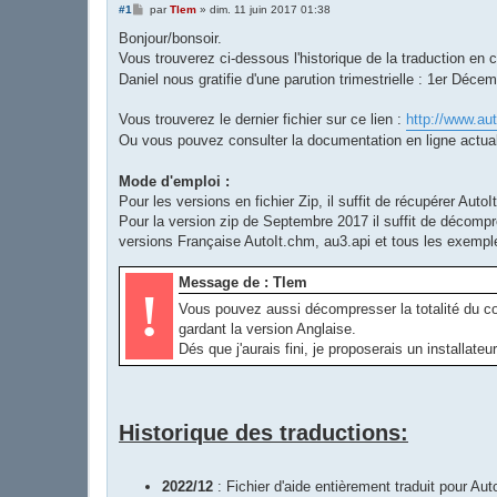
M
#1
par
Tlem
»
dim. 11 juin 2017 01:38
e
s
Bonjour/bonsoir.
s
Vous trouverez ci-dessous l'historique de la traduction en
a
g
Daniel nous gratifie d'une parution trimestrielle : 1er Déce
e
Vous trouverez le dernier fichier sur ce lien :
http://www.aut
Ou vous pouvez consulter la documentation en ligne actuali
Mode d'emploi :
Pour les versions en fichier Zip, il suffit de récupérer Aut
Pour la version zip de Septembre 2017 il suffit de décompre
versions Française AutoIt.chm, au3.api et tous les exemple
Message de : Tlem
!
Vous pouvez aussi décompresser la totalité du con
gardant la version Anglaise.
Dés que j'aurais fini, je proposerais un installate
Historique des traductions:
2022/12
: Fichier d'aide entièrement traduit pour Aut