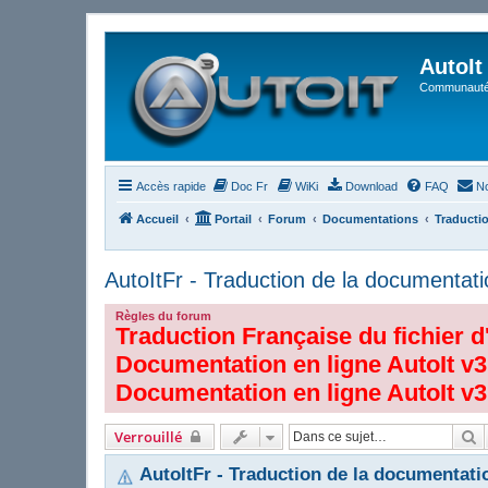
AutoIt
Communauté 
Accès rapide
Doc Fr
WiKi
Download
FAQ
No
Accueil
Portail
Forum
Documentations
Traducti
AutoItFr - Traduction de la documentati
Règles du forum
Traduction Française du fichier d
Documentation en ligne AutoIt v3
Documentation en ligne AutoIt v3
R
Verrouillé
AutoItFr - Traduction de la documentati