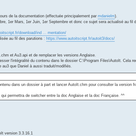
 cours de la documentation (effectuée principalement par
mdanielm
).
mbre, 1er Mars, 1er Juin, 1er Septembre et donc ce sujet sera actualisé au fil 
oitscript.fr/download/ind ... mentation/
sée au fil des parutions :
https://www.autoitscript.fr/autoit3/docs/
oIt.chm et Au3.api et de remplacer les versions Anglaise.
sser l'intégralité du contenu dans le dossier C:\Program Files\AutoIt. Cela r
 au3 que Daniel à aussi traduit/modifiés.
tenu dans un dossier à part et lancer AutoIt.chm pour consulter la version fr
ur qui permettra de switcher entre la doc Anglaise et la doc Française. ^^
oIt version 3.3.16.1