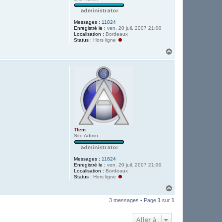
Messages :
11824
Enregistré le :
ven. 20 juil. 2007 21:00
Localisation :
Bordeaux
Status :
Hors ligne
H
a
u
t
Tlem
Site Admin
Messages :
11824
Enregistré le :
ven. 20 juil. 2007 21:00
Localisation :
Bordeaux
Status :
Hors ligne
H
a
3 messages • Page
1
sur
1
u
t
Aller à