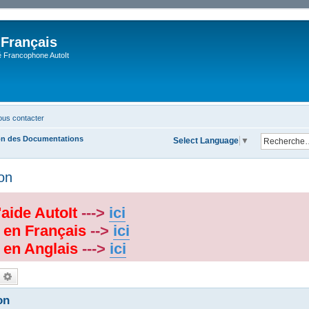
 Français
Francophone AutoIt
us contacter
on des Documentations
Select Language
▼
on
'aide AutoIt
--->
ici
 en Français
-->
ici
 en Anglais
--->
ici
echercher
Recherche avancée
on