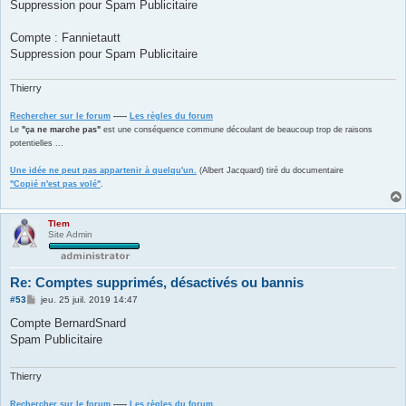
Suppression pour Spam Publicitaire
a
g
e
Compte : Fannietautt
Suppression pour Spam Publicitaire
Thierry
Rechercher sur le forum
-----
Les règles du forum
Le
"ça ne marche pas"
est une conséquence commune découlant de beaucoup trop de raisons
potentielles ...
Une idée ne peut pas appartenir à quelqu'un.
(Albert Jacquard) tiré du documentaire
"Copié n'est pas volé"
.
Tlem
Site Admin
Re: Comptes supprimés, désactivés ou bannis
M
#53
jeu. 25 juil. 2019 14:47
e
s
Compte BernardSnard
s
Spam Publicitaire
a
g
e
Thierry
Rechercher sur le forum
-----
Les règles du forum