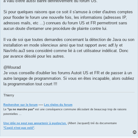
a valu d'être aussi banni définitivement du forum US.
Si pour quelques raisons que ce soit il s'amuse à créer d'autres comptes
pour flooder le forum une nouvelle fois, les informations (adresses IP,
adresses mails, etc ...) connues du forum US et FR permettront sans
aucun doute d'entamer une procédure de plainte contre lui.
Il va de soi que toutes demandes concernant la détection de Java ou son
installation en mode silencieux ainsi que tout rapport avec adf.ly et
NavInfo.au3 sera considéré comme lié à cet utilisateur indélicat. Donc
par avance désolé pour les autres.
@Mourad
Je vous conseille d'oublier les forums Autoit US et FR et de passer à un
autre langage de programmation. Si vous en êtes incapable, alors oubliez
la programmation tout court !!!
Thierry
Rechercher sur le forum
-----
Les règles du forum
Le
"ça ne marche pas"
est une conséquence commune découlant de beaucoup trop de raisons
potentielles ...
Une idée ne peut pas appartenir à quelqu'un.
(Albert Jacquard) tiré du documentaire
"Copié n'est pas volé"
.