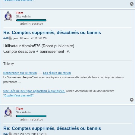
Tlem
Site Admin
Re: Comptes supprimés, désactivés ou bannis
M
#46
jeu. 10 nov. 2011 20:26
e
s
Utilisateur Abraka576 (Robot publicitaire).
s
Compte désactivé + bannissement IP.
a
g
e
Thierry
Rechercher sur le forum
-----
Les règles du forum
Le
"ça ne marche pas"
est une conséquence commune découlant de beaucoup trop de raisons
potentielles ...
Une idée ne peut pas appartenir à quelqu'un.
(Albert Jacquard) tiré du documentaire
"Copié n'est pas volé"
.
Tlem
Site Admin
Re: Comptes supprimés, désactivés ou bannis
M
#47
mer. 23 nov. 2011 12:30