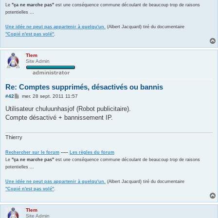
Le
"ça ne marche pas"
est une conséquence commune découlant de beaucoup trop de raisons
potentielles ...
Une idée ne peut pas appartenir à quelqu'un.
(Albert Jacquard) tiré du documentaire
"Copié n'est pas volé"
.
Tlem
Site Admin
Re: Comptes supprimés, désactivés ou bannis
M
#42
mer. 28 sept. 2011 11:57
e
s
Utilisateur chuluunhasjof (Robot publicitaire).
s
Compte désactivé + bannissement IP.
a
g
e
Thierry
Rechercher sur le forum
-----
Les règles du forum
Le
"ça ne marche pas"
est une conséquence commune découlant de beaucoup trop de raisons
potentielles ...
Une idée ne peut pas appartenir à quelqu'un.
(Albert Jacquard) tiré du documentaire
"Copié n'est pas volé"
.
Tlem
Site Admin