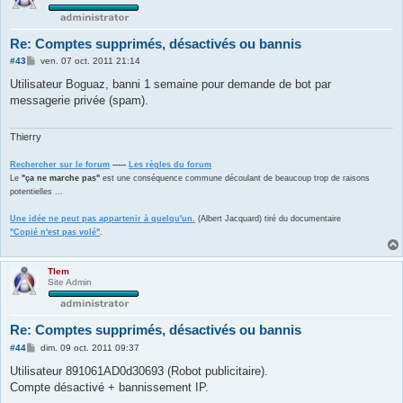
Re: Comptes supprimés, désactivés ou bannis
M
#43
ven. 07 oct. 2011 21:14
e
s
Utilisateur Boguaz, banni 1 semaine pour demande de bot par
s
messagerie privée (spam).
a
g
e
Thierry
Rechercher sur le forum
-----
Les règles du forum
Le
"ça ne marche pas"
est une conséquence commune découlant de beaucoup trop de raisons
potentielles ...
Une idée ne peut pas appartenir à quelqu'un.
(Albert Jacquard) tiré du documentaire
"Copié n'est pas volé"
.
Tlem
Site Admin
Re: Comptes supprimés, désactivés ou bannis
M
#44
dim. 09 oct. 2011 09:37
e
s
Utilisateur 891061AD0d30693 (Robot publicitaire).
s
Compte désactivé + bannissement IP.
a
g