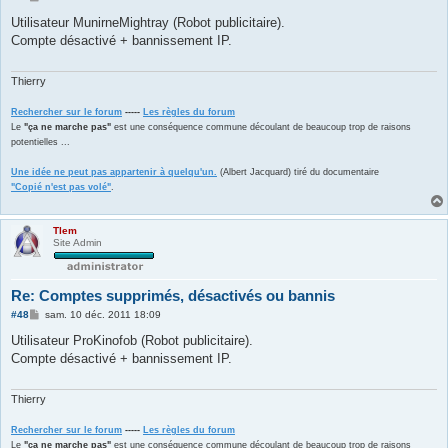
e
s
Utilisateur MunirneMightray (Robot publicitaire).
s
Compte désactivé + bannissement IP.
a
g
e
Thierry
Rechercher sur le forum
-----
Les règles du forum
Le
"ça ne marche pas"
est une conséquence commune découlant de beaucoup trop de raisons
potentielles ...
Une idée ne peut pas appartenir à quelqu'un.
(Albert Jacquard) tiré du documentaire
"Copié n'est pas volé"
.
Tlem
Site Admin
Re: Comptes supprimés, désactivés ou bannis
M
#48
sam. 10 déc. 2011 18:09
e
s
Utilisateur ProKinofob (Robot publicitaire).
s
Compte désactivé + bannissement IP.
a
g
e
Thierry
Rechercher sur le forum
-----
Les règles du forum
Le
"ça ne marche pas"
est une conséquence commune découlant de beaucoup trop de raisons