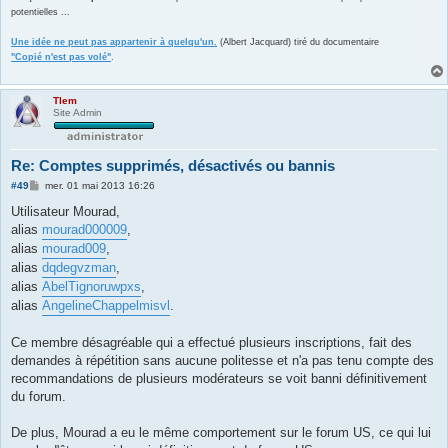
potentielles ...
Une idée ne peut pas appartenir à quelqu'un.
(Albert Jacquard) tiré du documentaire
"Copié n'est pas volé"
.
Tlem
Site Admin
Re: Comptes supprimés, désactivés ou bannis
M
#49
mer. 01 mai 2013 16:26
e
s
Utilisateur Mourad,
s
alias
mourad000009
,
a
g
alias
mourad009
,
e
alias
dqdegvzman
,
alias
AbelTignoruwpxs
,
alias
AngelineChappelmisvl
.
Ce membre désagréable qui a effectué plusieurs inscriptions, fait des
demandes à répétition sans aucune politesse et n'a pas tenu compte des
recommandations de plusieurs modérateurs se voit banni définitivement
du forum.
De plus, Mourad a eu le même comportement sur le forum US, ce qui lui