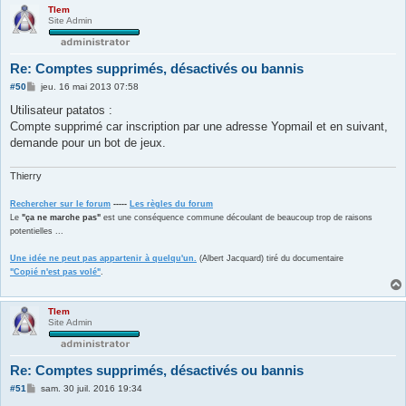
Tlem
Site Admin
Re: Comptes supprimés, désactivés ou bannis
M
#50
jeu. 16 mai 2013 07:58
e
s
Utilisateur patatos :
s
Compte supprimé car inscription par une adresse Yopmail et en suivant,
a
g
demande pour un bot de jeux.
e
Thierry
Rechercher sur le forum
-----
Les règles du forum
Le
"ça ne marche pas"
est une conséquence commune découlant de beaucoup trop de raisons
potentielles ...
Une idée ne peut pas appartenir à quelqu'un.
(Albert Jacquard) tiré du documentaire
"Copié n'est pas volé"
.
Tlem
Site Admin
Re: Comptes supprimés, désactivés ou bannis
M
#51
sam. 30 juil. 2016 19:34
e