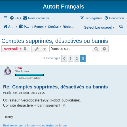
AutoIt Français
FAQ
Nous contacter
S’enregistrer
Connexion
R
Accueil
Portail
Forum
Général
Règles du Forum
Select Language
▼
e
Comptes supprimés, désactivés ou bannis
c
h
Rechercher
Recherche 
Verrouillé
e
1
2
3
Précédente
53 messages
r
c
Tlem
Site Admin
h
e
Re: Comptes supprimés, désactivés ou bannis
r
M
#41
dim. 04 sept. 2011 21:23
e
s
Utilisateur Necroposter1982 (Robot publicitaire).
s
Compte désactivé + bannissement IP.
a
g
e
Thierry
Rechercher sur le forum
-----
Les règles du forum