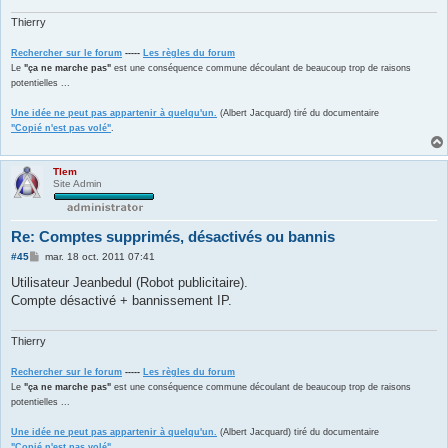
e
Thierry
Rechercher sur le forum
-----
Les règles du forum
Le
"ça ne marche pas"
est une conséquence commune découlant de beaucoup trop de raisons
potentielles ...
Une idée ne peut pas appartenir à quelqu'un.
(Albert Jacquard) tiré du documentaire
"Copié n'est pas volé"
.
Tlem
Site Admin
Re: Comptes supprimés, désactivés ou bannis
M
#45
mar. 18 oct. 2011 07:41
e
s
Utilisateur Jeanbedul (Robot publicitaire).
s
Compte désactivé + bannissement IP.
a
g
e
Thierry
Rechercher sur le forum
-----
Les règles du forum
Le
"ça ne marche pas"
est une conséquence commune découlant de beaucoup trop de raisons
potentielles ...
Une idée ne peut pas appartenir à quelqu'un.
(Albert Jacquard) tiré du documentaire
"Copié n'est pas volé"
.