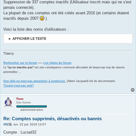
s
Suppression de 337 comptes inactifs (Utilisateur inscrit mais qui ne s'est
s
jamais connecté).
a
g
La plupart de ces comptes ont été créés avant 2016 (et certains étaient
e
inactifs depuis 2007
).
Voici la liste des noms d'utilisateurs :
► AFFICHER LE TEXTE
Thierry
Rechercher sur le forum
-----
Les règles du forum
Le
"ça ne marche pas"
est une conséquence commune découlant de beaucoup trop de raisons
potentielles ...
Une idée ne peut pas appartenir à quelqu'un.
(Albert Jacquard) tiré du documentaire
"Copié n'est pas volé"
.
Tlem
Site Admin
Re: Comptes supprimés, désactivés ou bannis
M
#52
lun. 22 juil. 2019 13:07
e
s
Compte : Luciad32
s