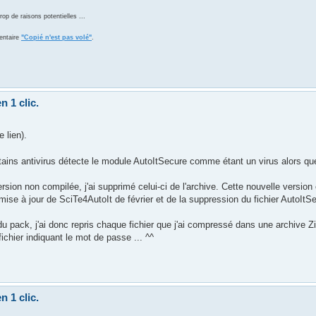
 de raisons potentielles ...
entaire
"Copié n'est pas volé"
.
n 1 clic.
e lien).
rtains antivirus détecte le module AutoItSecure comme étant un virus alors que
ersion non compilée, j'ai supprimé celui-ci de l'archive. Cette nouvelle version
se à jour de SciTe4AutoIt de février et de la suppression du fichier AutoItS
u pack, j'ai donc repris chaque fichier que j'ai compressé dans une archive Z
ichier indiquant le mot de passe ... ^^
n 1 clic.