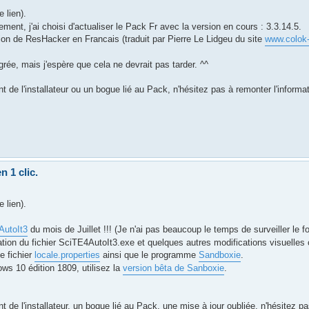
e lien).
ement, j'ai choisi d'actualiser le Pack Fr avec la version en cours : 3.3.14.5.
rsion de ResHacker en Francais (traduit par Pierre Le Lidgeu du site
www.colok-
rée, mais j'espère que cela ne devrait pas tarder. ^^
e l'installateur ou un bogue lié au Pack, n'hésitez pas à remonter l'informat
n 1 clic.
e lien).
AutoIt3
du mois de Juillet !!! (Je n'ai pas beaucoup le temps de surveiller le 
rotation du fichier SciTE4AutoIt3.exe et quelques autres modifications visuelles
e fichier
locale.properties
ainsi que le programme
Sandboxie
.
ows 10 édition 1809, utilisez la
version bêta de Sanboxie
.
de l'installateur, un bogue lié au Pack, une mise à jour oubliée, n'hésitez p