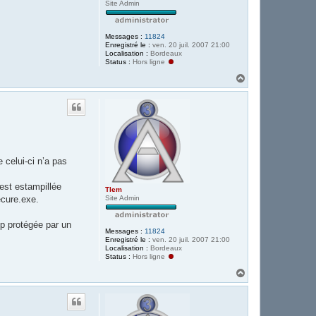
Site Admin
Messages :
11824
Enregistré le :
ven. 20 juil. 2007 21:00
Localisation :
Bordeaux
Status :
Hors ligne
H
a
u
t
 celui-ci n’a pas
 est estampillée
Tlem
ecure.exe.
Site Admin
ip protégée par un
Messages :
11824
Enregistré le :
ven. 20 juil. 2007 21:00
Localisation :
Bordeaux
Status :
Hors ligne
H
a
u
t