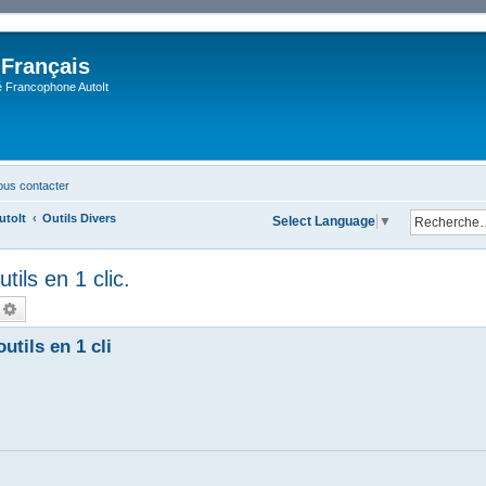
 Français
Francophone AutoIt
us contacter
utoIt
Outils Divers
Select Language
▼
tils en 1 clic.
echercher
Recherche avancée
utils en 1 cli