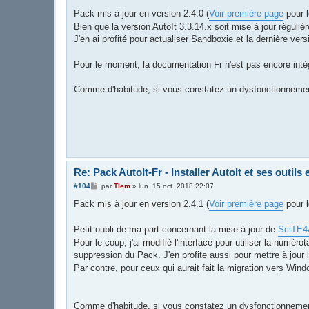
e
s
Pack mis à jour en version 2.4.0 (
Voir première page
pour l
s
Bien que la version AutoIt 3.3.14.x soit mise à jour régulièr
a
g
J'en ai profité pour actualiser Sandboxie et la dernière ve
e
Pour le moment, la documentation Fr n'est pas encore intég
Comme d'habitude, si vous constatez un dysfonctionnement d
Re: Pack AutoIt-Fr - Installer AutoIt et ses outils e
M
#104
par
Tlem
»
lun. 15 oct. 2018 22:07
e
s
Pack mis à jour en version 2.4.1 (
Voir première page
pour l
s
a
g
Petit oubli de ma part concernant la mise à jour de
SciTE4
e
Pour le coup, j'ai modifié l'interface pour utiliser la numé
suppression du Pack. J'en profite aussi pour mettre à jour l
Par contre, pour ceux qui aurait fait la migration vers Wind
Comme d'habitude, si vous constatez un dysfonctionnement 