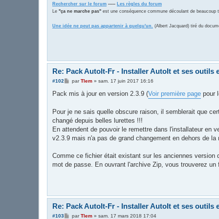
Rechercher sur le forum
-----
Les règles du forum
Le
"ça ne marche pas"
est une conséquence commune découlant de beaucoup trop
Une idée ne peut pas appartenir à quelqu'un.
(Albert Jacquard) tiré du docum
Re: Pack AutoIt-Fr - Installer AutoIt et ses outils e
M
#102
par
Tlem
»
sam. 17 juin 2017 16:16
e
s
Pack mis à jour en version 2.3.9 (
Voir première page
pour l
s
a
g
Pour je ne sais quelle obscure raison, il semblerait que ce
e
changé depuis belles lurettes !!!
En attendent de pouvoir le remettre dans l'installateur en v
v2.3.9 mais n'a pas de grand changement en dehors de la mi
Comme ce fichier était existant sur les anciennes version d
mot de passe. En ouvrant l'archive Zip, vous trouverez un f
Re: Pack AutoIt-Fr - Installer AutoIt et ses outils e
M
#103
par
Tlem
»
sam. 17 mars 2018 17:04