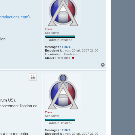
traductions.com
).
Tlem
Site Admin
ion.
Messages :
11824
Enregistré le :
ven. 20 juil. 2007 21:00
Localisation :
Bordeaux
Status :
Hors ligne
H
a
u
t
forum US).
 concernant l'option de
Tlem
Site Admin
Messages :
11824
as à me remonter
Enregistré le :
ven. 20 juil. 2007 21:00