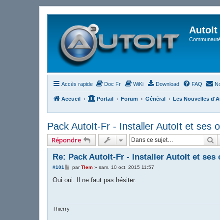
AutoIt
Communauté 
Accès rapide
Doc Fr
WiKi
Download
FAQ
No
Accueil
Portail
Forum
Général
Les Nouvelles d'A
Pack AutoIt-Fr - Installer AutoIt et ses ou
R
Répondre
Re: Pack AutoIt-Fr - Installer AutoIt et ses o
M
#101
par
Tlem
»
sam. 10 oct. 2015 11:57
e
s
Oui oui. Il ne faut pas hésiter.
s
a
g
e
Thierry