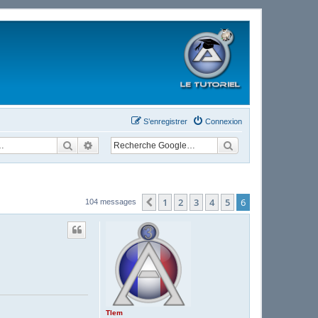
S’enregistrer
Connexion
Rechercher
Recherche avancée
1
2
3
4
5
6
Précédente
104 messages
Tlem