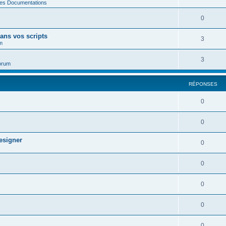
des Documentations
0
ans vos scripts
3
m
3
orum
RÉPONSES
0
0
esigner
0
0
0
0
0