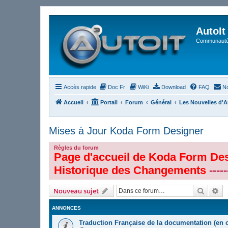
AutoIt
Communauté 
Accès rapide
Doc Fr
WiKi
Download
FAQ
No
Accueil
Portail
Forum
Général
Les Nouvelles d'A
Mises à Jour Koda Form Designer
Règles du forum
Page d'accueil de Koda Form De
Historique des Changements
----
Recher
Re
Nouveau sujet
ANNONCES
Traduction Française de la documentation (en 