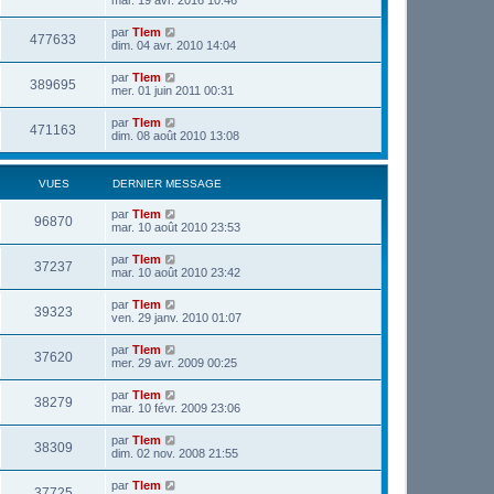
mar. 19 avr. 2016 10:46
par
Tlem
477633
dim. 04 avr. 2010 14:04
par
Tlem
389695
mer. 01 juin 2011 00:31
par
Tlem
471163
dim. 08 août 2010 13:08
VUES
DERNIER MESSAGE
par
Tlem
96870
mar. 10 août 2010 23:53
par
Tlem
37237
mar. 10 août 2010 23:42
par
Tlem
39323
ven. 29 janv. 2010 01:07
par
Tlem
37620
mer. 29 avr. 2009 00:25
par
Tlem
38279
mar. 10 févr. 2009 23:06
par
Tlem
38309
dim. 02 nov. 2008 21:55
par
Tlem
37725