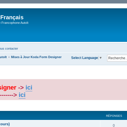
 Français
Francophone AutoIt
us contacter
utoIt
Mises à Jour Koda Form Designer
Select Language
▼
signer
->
ici
-------->
ici
cher
cherche avancée
RÉPONSES
cours)
0