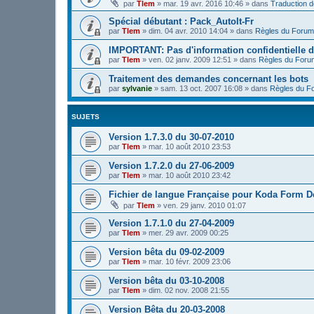
par
Tlem
»
mar. 19 avr. 2016 10:46
» dans
Traduction 
Spécial débutant : Pack_AutoIt-Fr
par
Tlem
»
dim. 04 avr. 2010 14:04
» dans
Règles du Forum
IMPORTANT: Pas d'information confidentielle d
par
Tlem
»
ven. 02 janv. 2009 12:51
» dans
Règles du Foru
Traitement des demandes concernant les bots
par
sylvanie
»
sam. 13 oct. 2007 16:08
» dans
Règles du F
SUJETS
Version 1.7.3.0 du 30-07-2010
par
Tlem
»
mar. 10 août 2010 23:53
Version 1.7.2.0 du 27-06-2009
par
Tlem
»
mar. 10 août 2010 23:42
Fichier de langue Française pour Koda Form D
par
Tlem
»
ven. 29 janv. 2010 01:07
Version 1.7.1.0 du 27-04-2009
par
Tlem
»
mer. 29 avr. 2009 00:25
Version bêta du 09-02-2009
par
Tlem
»
mar. 10 févr. 2009 23:06
Version bêta du 03-10-2008
par
Tlem
»
dim. 02 nov. 2008 21:55
Version Bêta du 20-03-2008