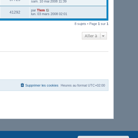
sam. 10 mai 2008 11:39
par
Tlem
41292
lun. 03 mars 2008 02:01
8 sujets • Page
1
sur
1
Aller à
Supprimer les cookies
Heures au format
UTC+02:00