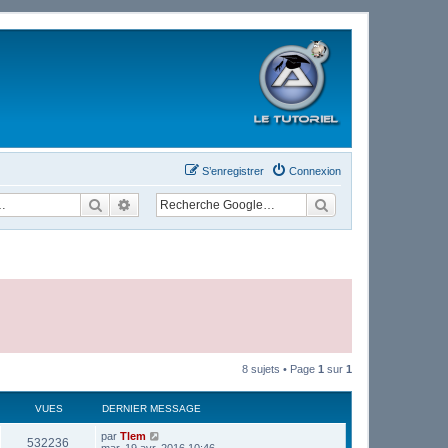
S’enregistrer
Connexion
Rechercher
Recherche avancée
8 sujets • Page
1
sur
1
VUES
DERNIER MESSAGE
par
Tlem
532236