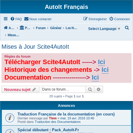
AutoIt Français
FAQ
Nous contacter
S’enregistrer
Connexion
R
Accueil
Portail
Forum
Général
Les Nouvelles d'AutoIt
Select Language
▼
e
Mises à Jour Scite4AutoIt
c
Mises à Jour Scite4AutoIt
h
e
Règles du forum
Télécharger Scite4AutoIt
----->
Ici
r
Historique des changements
->
Ici
c
Documentation
---------------->
Ici
h
e
Rechercher
Recherche avanc
Nouveau sujet
r
28 sujets • Page
1
sur
1
Annonces
Traduction Française de la documentation (en cours)
Dernier message par
Tlem
«
mar. 19 avr. 2016 10:46
Posté dans
Traduction des Documentations
Spécial débutant : Pack_AutoIt-Fr