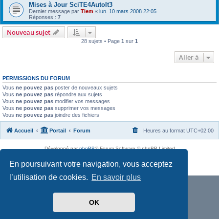
Mises à Jour SciTE4AutoIt3
Dernier message par
Tlem
«
lun. 10 mars 2008 22:05
Réponses :
7
Nouveau sujet
28 sujets • Page
1
sur
1
Aller à
PERMISSIONS DU FORUM
Vous
ne pouvez pas
poster de nouveaux sujets
Vous
ne pouvez pas
répondre aux sujets
Vous
ne pouvez pas
modifier vos messages
Vous
ne pouvez pas
supprimer vos messages
Vous
ne pouvez pas
joindre des fichiers
Accueil
Portail
Forum
Heures au format
UTC+02:00
Développé par
phpBB
® Forum Software © phpBB Limited
Traduit par
phpBB-fr.com
En poursuivant votre navigation, vous acceptez
Confidentialité
|
Conditions
l’utilisation de cookies.
En savoir plus
OK