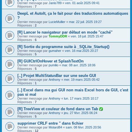
Dernier message par
Janis789
«
ven. 01 août 2025 09:41
Réponses :
7
DeepL et AutoIt, ça le fait pour des traductions automatiques
?
Dernier message par
LucieMullier
«
mar. 22 juil. 2025 19:27
Réponses :
2
[R] Lancer le navigateur par défaut en mode "caché"
Dernier message par
TommyDDR
«
ven. 18 juil. 2025 15:47
Réponses :
6
[R] Sortie du programme suite à _SQLite_Startup()
Dernier message par
gumaher
«
ven. 16 mai 2025 20:27
Réponses :
5
[R] GUICtrlOnHover et SplashTextOn
Dernier message par
pumilio
«
mar. 08 avr. 2025 18:06
Réponses :
5
[..] Projet MultiStatusBar sur une seule GUI
Dernier message par
Anthony
«
mer. 19 mars 2025 05:42
Réponses :
1
[..] Excel dans ma gui GUI non mais Excel hors de GUI, c'est
pas si mal
Dernier message par
Anthony
«
lun. 17 mars 2025 10:17
Réponses :
7
[R] TreeView et couleur de fond dans un Tab
Dernier message par
Anthony
«
jeu. 27 févr. 2025 06:24
Réponses :
5
supprimer CRLF entre " dans fichier
Dernier message par
Motard84
«
sam. 08 févr. 2025 20:56
Réponses :
12