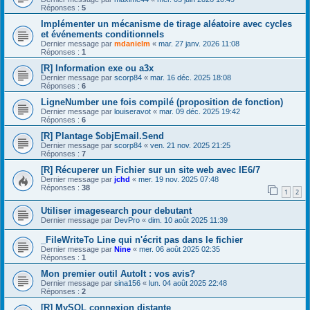
Réponses :
5
Implémenter un mécanisme de tirage aléatoire avec cycles
et événements conditionnels
Dernier message par
mdanielm
«
mar. 27 janv. 2026 11:08
Réponses :
1
[R] Information exe ou a3x
Dernier message par
scorp84
«
mar. 16 déc. 2025 18:08
Réponses :
6
LigneNumber une fois compilé (proposition de fonction)
Dernier message par
louiseravot
«
mar. 09 déc. 2025 19:42
Réponses :
6
[R] Plantage $objEmail.Send
Dernier message par
scorp84
«
ven. 21 nov. 2025 21:25
Réponses :
7
[R] Récuperer un Fichier sur un site web avec IE6/7
Dernier message par
jchd
«
mer. 19 nov. 2025 07:48
Réponses :
38
1
2
Utiliser imagesearch pour debutant
Dernier message par
DevPro
«
dim. 10 août 2025 11:39
_FileWriteTo Line qui n'écrit pas dans le fichier
Dernier message par
Nine
«
mer. 06 août 2025 02:35
Réponses :
1
Mon premier outil AutoIt : vos avis?
Dernier message par
sina156
«
lun. 04 août 2025 22:48
Réponses :
2
[R] MySQL connexion distante