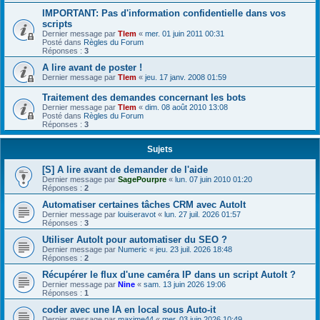
IMPORTANT: Pas d'information confidentielle dans vos
scripts
Dernier message par
Tlem
«
mer. 01 juin 2011 00:31
Posté dans
Règles du Forum
Réponses :
3
A lire avant de poster !
Dernier message par
Tlem
«
jeu. 17 janv. 2008 01:59
Traitement des demandes concernant les bots
Dernier message par
Tlem
«
dim. 08 août 2010 13:08
Posté dans
Règles du Forum
Réponses :
3
Sujets
[S] A lire avant de demander de l'aide
Dernier message par
SagePourpre
«
lun. 07 juin 2010 01:20
Réponses :
2
Automatiser certaines tâches CRM avec AutoIt
Dernier message par
louiseravot
«
lun. 27 juil. 2026 01:57
Réponses :
3
Utiliser AutoIt pour automatiser du SEO ?
Dernier message par
Numeric
«
jeu. 23 juil. 2026 18:48
Réponses :
2
Récupérer le flux d'une caméra IP dans un script AutoIt ?
Dernier message par
Nine
«
sam. 13 juin 2026 19:06
Réponses :
1
coder avec une IA en local sous Auto-it
Dernier message par
maxime44
«
mer. 03 juin 2026 10:49