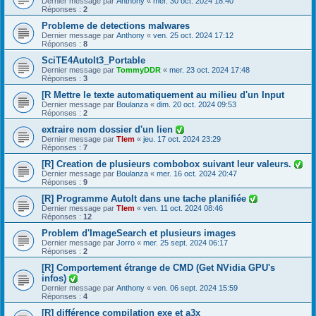
Dernier message par
Anthony
«
mer. 30 oct. 2024 18:40
Réponses :
2
Probleme de detections malwares
Dernier message par
Anthony
«
ven. 25 oct. 2024 17:12
Réponses :
8
SciTE4AutoIt3_Portable
Dernier message par
TommyDDR
«
mer. 23 oct. 2024 17:48
Réponses :
3
[R Mettre le texte automatiquement au milieu d'un Input
Dernier message par
Boulanza
«
dim. 20 oct. 2024 09:53
Réponses :
2
extraire nom dossier d'un lien
Dernier message par
Tlem
«
jeu. 17 oct. 2024 23:29
Réponses :
7
[R] Creation de plusieurs combobox suivant leur valeurs.
Dernier message par
Boulanza
«
mer. 16 oct. 2024 20:47
Réponses :
9
[R] Programme AutoIt dans une tache planifiée
Dernier message par
Tlem
«
ven. 11 oct. 2024 08:46
Réponses :
12
Problem d'ImageSearch et plusieurs images
Dernier message par
Jorro
«
mer. 25 sept. 2024 06:17
Réponses :
2
[R] Comportement étrange de CMD (Get NVidia GPU's
infos)
Dernier message par
Anthony
«
ven. 06 sept. 2024 15:59
Réponses :
4
[R] différence compilation exe et a3x