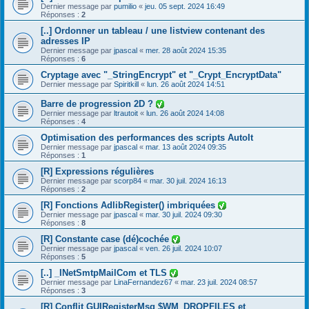
Dernier message par
pumilio
«
jeu. 05 sept. 2024 16:49
Réponses :
2
[..] Ordonner un tableau / une listview contenant des
adresses IP
Dernier message par
jpascal
«
mer. 28 août 2024 15:35
Réponses :
6
Cryptage avec "_StringEncrypt" et "_Crypt_EncryptData"
Dernier message par
Spiritkill
«
lun. 26 août 2024 14:51
Barre de progression 2D ?
Dernier message par
ltrautoit
«
lun. 26 août 2024 14:08
Réponses :
4
Optimisation des performances des scripts AutoIt
Dernier message par
jpascal
«
mar. 13 août 2024 09:35
Réponses :
1
[R] Expressions régulières
Dernier message par
scorp84
«
mar. 30 juil. 2024 16:13
Réponses :
2
[R] Fonctions AdlibRegister() imbriquées
Dernier message par
jpascal
«
mar. 30 juil. 2024 09:30
Réponses :
8
[R] Constante case (dé)cochée
Dernier message par
jpascal
«
ven. 26 juil. 2024 10:07
Réponses :
5
[..] _INetSmtpMailCom et TLS
Dernier message par
LinaFernandez67
«
mar. 23 juil. 2024 08:57
Réponses :
3
[R] Conflit GUIRegisterMsg $WM_DROPFILES et