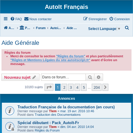
AutoIt Français
FAQ
Nous contacter
S’enregistrer
Connexion
R
Accueil
Portail
Forum
Autoit v3
Aide Générale
Select Language
▼
e
Aide Générale
c
h
Règles du forum
Merci de consulter la section
"Règles du forum"
et plus particulièrement
e
"Règles et Mentions Légales du site autoitscript.fr"
avant d'écrire un
r
message.
.
c
Rechercher
Recherche avanc
Nouveau sujet
h
e
Page
1
sur
204
1
2
3
4
5
204
Suivante
10183 sujets
…
r
Annonces
Traduction Française de la documentation (en cours)
Dernier message par
Tlem
«
mar. 19 avr. 2016 10:46
Posté dans
Traduction des Documentations
Spécial débutant : Pack_AutoIt-Fr
Dernier message par
Tlem
«
dim. 04 avr. 2010 14:04
Posté dans
Règles du Forum