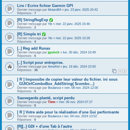
Lire / Ecrire fichier Garmin GPI
Dernier message par
Motard84
«
jeu. 23 janv. 2025 20:42
Réponses :
7
[R] StringRegExp
Dernier message par
Yle
«
mer. 22 janv. 2025 15:46
Réponses :
2
[R] Simple tri
Dernier message par
Yle
«
mer. 22 janv. 2025 10:28
Réponses :
4
[..] Reg add Runas
Dernier message par
jguinch
«
lun. 30 déc. 2024 10:49
Réponses :
6
[..] Script pour entreprise.
Dernier message par
Annefnd
«
jeu. 19 déc. 2024 23:50
Réponses :
36
1
2
[ R ] Impossibe de copier leur valeur du fichier. ini sous
_GUICtrlComboBox_AddString( $combo…)
Dernier message par
Boulanza
«
ven. 08 nov. 2024 12:00
Réponses :
5
Sauvegarde planté, script perdu
Dernier message par
Tlem
«
mer. 06 nov. 2024 07:27
Réponses :
6
[ R ] Votre aide pour la réalisation d'une Gui performante
Dernier message par
Boulanza
«
lun. 04 nov. 2024 13:52
Réponses :
6
[R][..] GDI + d'une Tab à l'autre