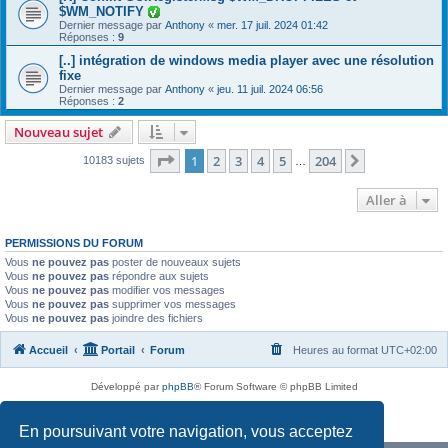
$WM_NOTIFY
Dernier message par
Anthony
«
mer. 17 juil. 2024 01:42
Réponses :
9
[..] intégration de windows media player avec une résolution
fixe
Dernier message par
Anthony
«
jeu. 11 juil. 2024 06:56
Réponses :
2
Nouveau sujet
Page
1
sur
204
1
2
3
4
5
204
Suivante
10183 sujets
…
Aller à
PERMISSIONS DU FORUM
Vous
ne pouvez pas
poster de nouveaux sujets
Vous
ne pouvez pas
répondre aux sujets
Vous
ne pouvez pas
modifier vos messages
Vous
ne pouvez pas
supprimer vos messages
Vous
ne pouvez pas
joindre des fichiers
Accueil
Portail
Forum
Heures au format
UTC+02:00
Développé par
phpBB
® Forum Software © phpBB Limited
Traduit par
phpBB-fr.com
Confidentialité
|
Conditions
En poursuivant votre navigation, vous acceptez