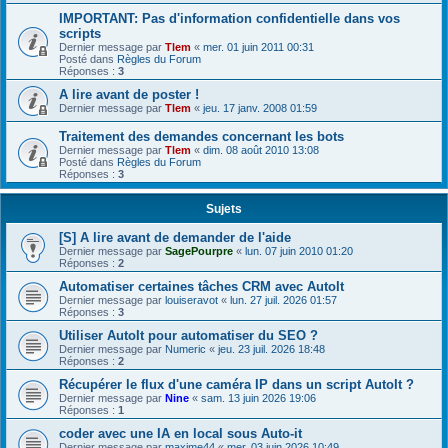
IMPORTANT: Pas d'information confidentielle dans vos
scripts
Dernier message par
Tlem
«
mer. 01 juin 2011 00:31
Posté dans
Règles du Forum
Réponses :
3
A lire avant de poster !
Dernier message par
Tlem
«
jeu. 17 janv. 2008 01:59
Traitement des demandes concernant les bots
Dernier message par
Tlem
«
dim. 08 août 2010 13:08
Posté dans
Règles du Forum
Réponses :
3
Sujets
[S] A lire avant de demander de l'aide
Dernier message par
SagePourpre
«
lun. 07 juin 2010 01:20
Réponses :
2
Automatiser certaines tâches CRM avec AutoIt
Dernier message par
louiseravot
«
lun. 27 juil. 2026 01:57
Réponses :
3
Utiliser AutoIt pour automatiser du SEO ?
Dernier message par
Numeric
«
jeu. 23 juil. 2026 18:48
Réponses :
2
Récupérer le flux d'une caméra IP dans un script AutoIt ?
Dernier message par
Nine
«
sam. 13 juin 2026 19:06
Réponses :
1
coder avec une IA en local sous Auto-it
Dernier message par
maxime44
«
mer. 03 juin 2026 10:49