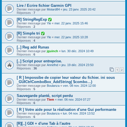
Lire / Ecrire fichier Garmin GPI
Dernier message par
Motard84
«
jeu. 23 janv. 2025 20:42
Réponses :
7
[R] StringRegExp
Dernier message par
Yle
«
mer. 22 janv. 2025 15:46
Réponses :
2
[R] Simple tri
Dernier message par
Yle
«
mer. 22 janv. 2025 10:28
Réponses :
4
[..] Reg add Runas
Dernier message par
jguinch
«
lun. 30 déc. 2024 10:49
Réponses :
6
[..] Script pour entreprise.
Dernier message par
Annefnd
«
jeu. 19 déc. 2024 23:50
Réponses :
36
1
2
[ R ] Impossibe de copier leur valeur du fichier. ini sous
_GUICtrlComboBox_AddString( $combo…)
Dernier message par
Boulanza
«
ven. 08 nov. 2024 12:00
Réponses :
5
Sauvegarde planté, script perdu
Dernier message par
Tlem
«
mer. 06 nov. 2024 07:27
Réponses :
6
[ R ] Votre aide pour la réalisation d'une Gui performante
Dernier message par
Boulanza
«
lun. 04 nov. 2024 13:52
Réponses :
6
[R][..] GDI + d'une Tab à l'autre