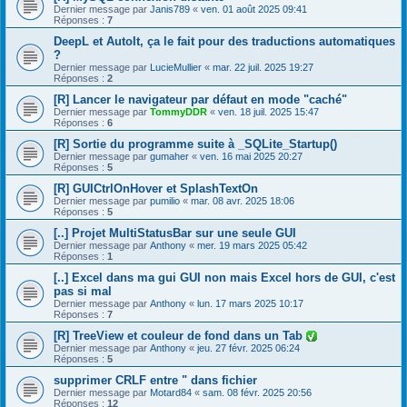
Dernier message par
Janis789
«
ven. 01 août 2025 09:41
Réponses :
7
DeepL et AutoIt, ça le fait pour des traductions automatiques
?
Dernier message par
LucieMullier
«
mar. 22 juil. 2025 19:27
Réponses :
2
[R] Lancer le navigateur par défaut en mode "caché"
Dernier message par
TommyDDR
«
ven. 18 juil. 2025 15:47
Réponses :
6
[R] Sortie du programme suite à _SQLite_Startup()
Dernier message par
gumaher
«
ven. 16 mai 2025 20:27
Réponses :
5
[R] GUICtrlOnHover et SplashTextOn
Dernier message par
pumilio
«
mar. 08 avr. 2025 18:06
Réponses :
5
[..] Projet MultiStatusBar sur une seule GUI
Dernier message par
Anthony
«
mer. 19 mars 2025 05:42
Réponses :
1
[..] Excel dans ma gui GUI non mais Excel hors de GUI, c'est
pas si mal
Dernier message par
Anthony
«
lun. 17 mars 2025 10:17
Réponses :
7
[R] TreeView et couleur de fond dans un Tab
Dernier message par
Anthony
«
jeu. 27 févr. 2025 06:24
Réponses :
5
supprimer CRLF entre " dans fichier
Dernier message par
Motard84
«
sam. 08 févr. 2025 20:56
Réponses :
12