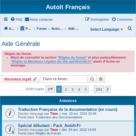
AutoIt Français
FAQ
Nous contacter
S’enregistrer
Connexion
R
Accueil
Portail
Forum
Autoit v3
Aide Générale
Select Language
▼
e
Aide Générale
c
h
Règles du forum
Merci de consulter la section
"Règles du forum"
et plus particulièrement
e
"Règles et Mentions Légales du site autoitscript.fr"
avant d'écrire un
r
message.
.
c
Rechercher
Recherche avanc
Nouveau sujet
h
e
Page
1
sur
204
1
2
3
4
5
204
Suivante
10183 sujets
…
r
Annonces
Traduction Française de la documentation (en cours)
Dernier message par
Tlem
«
mar. 19 avr. 2016 10:46
Posté dans
Traduction des Documentations
Spécial débutant : Pack_AutoIt-Fr
Dernier message par
Tlem
«
dim. 04 avr. 2010 14:04
Posté dans
Règles du Forum