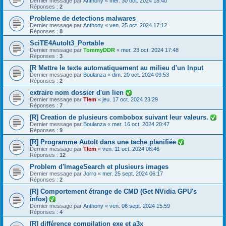
Dernier message par
Anthony
«
mer. 30 oct. 2024 18:40
Réponses :
2
Probleme de detections malwares
Dernier message par
Anthony
«
ven. 25 oct. 2024 17:12
Réponses :
8
SciTE4AutoIt3_Portable
Dernier message par
TommyDDR
«
mer. 23 oct. 2024 17:48
Réponses :
3
[R Mettre le texte automatiquement au milieu d'un Input
Dernier message par
Boulanza
«
dim. 20 oct. 2024 09:53
Réponses :
2
extraire nom dossier d'un lien
Dernier message par
Tlem
«
jeu. 17 oct. 2024 23:29
Réponses :
7
[R] Creation de plusieurs combobox suivant leur valeurs.
Dernier message par
Boulanza
«
mer. 16 oct. 2024 20:47
Réponses :
9
[R] Programme AutoIt dans une tache planifiée
Dernier message par
Tlem
«
ven. 11 oct. 2024 08:46
Réponses :
12
Problem d'ImageSearch et plusieurs images
Dernier message par
Jorro
«
mer. 25 sept. 2024 06:17
Réponses :
2
[R] Comportement étrange de CMD (Get NVidia GPU's
infos)
Dernier message par
Anthony
«
ven. 06 sept. 2024 15:59
Réponses :
4
[R] différence compilation exe et a3x