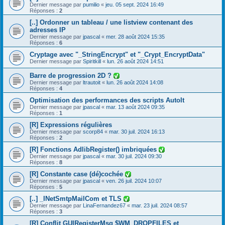
Dernier message par
pumilio
«
jeu. 05 sept. 2024 16:49
Réponses :
2
[..] Ordonner un tableau / une listview contenant des
adresses IP
Dernier message par
jpascal
«
mer. 28 août 2024 15:35
Réponses :
6
Cryptage avec "_StringEncrypt" et "_Crypt_EncryptData"
Dernier message par
Spiritkill
«
lun. 26 août 2024 14:51
Barre de progression 2D ?
Dernier message par
ltrautoit
«
lun. 26 août 2024 14:08
Réponses :
4
Optimisation des performances des scripts AutoIt
Dernier message par
jpascal
«
mar. 13 août 2024 09:35
Réponses :
1
[R] Expressions régulières
Dernier message par
scorp84
«
mar. 30 juil. 2024 16:13
Réponses :
2
[R] Fonctions AdlibRegister() imbriquées
Dernier message par
jpascal
«
mar. 30 juil. 2024 09:30
Réponses :
8
[R] Constante case (dé)cochée
Dernier message par
jpascal
«
ven. 26 juil. 2024 10:07
Réponses :
5
[..] _INetSmtpMailCom et TLS
Dernier message par
LinaFernandez67
«
mar. 23 juil. 2024 08:57
Réponses :
3
[R] Conflit GUIRegisterMsg $WM_DROPFILES et