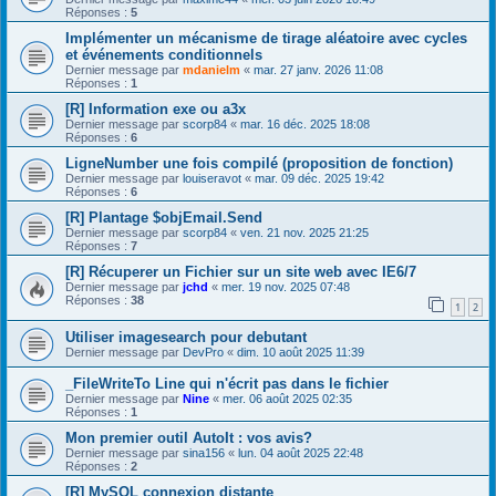
Réponses :
5
Implémenter un mécanisme de tirage aléatoire avec cycles
et événements conditionnels
Dernier message par
mdanielm
«
mar. 27 janv. 2026 11:08
Réponses :
1
[R] Information exe ou a3x
Dernier message par
scorp84
«
mar. 16 déc. 2025 18:08
Réponses :
6
LigneNumber une fois compilé (proposition de fonction)
Dernier message par
louiseravot
«
mar. 09 déc. 2025 19:42
Réponses :
6
[R] Plantage $objEmail.Send
Dernier message par
scorp84
«
ven. 21 nov. 2025 21:25
Réponses :
7
[R] Récuperer un Fichier sur un site web avec IE6/7
Dernier message par
jchd
«
mer. 19 nov. 2025 07:48
Réponses :
38
1
2
Utiliser imagesearch pour debutant
Dernier message par
DevPro
«
dim. 10 août 2025 11:39
_FileWriteTo Line qui n'écrit pas dans le fichier
Dernier message par
Nine
«
mer. 06 août 2025 02:35
Réponses :
1
Mon premier outil AutoIt : vos avis?
Dernier message par
sina156
«
lun. 04 août 2025 22:48
Réponses :
2
[R] MySQL connexion distante