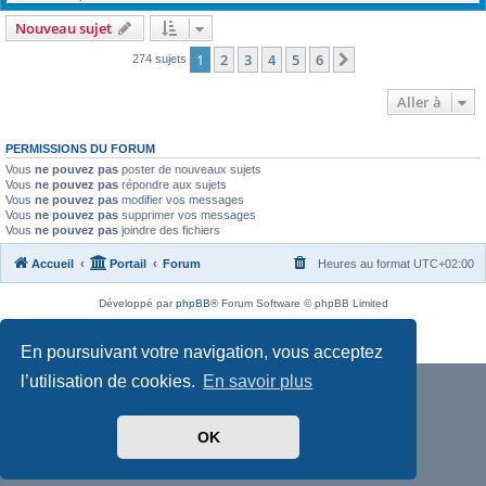
Nouveau sujet
1
2
3
4
5
6
Suivante
274 sujets
Aller à
PERMISSIONS DU FORUM
Vous
ne pouvez pas
poster de nouveaux sujets
Vous
ne pouvez pas
répondre aux sujets
Vous
ne pouvez pas
modifier vos messages
Vous
ne pouvez pas
supprimer vos messages
Vous
ne pouvez pas
joindre des fichiers
Accueil
Portail
Forum
Heures au format
UTC+02:00
Développé par
phpBB
® Forum Software © phpBB Limited
Traduit par
phpBB-fr.com
Confidentialité
|
Conditions
En poursuivant votre navigation, vous acceptez
l’utilisation de cookies.
En savoir plus
OK