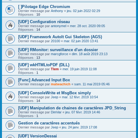
[ ]Pilotage Edge Chromium
Dernier message par
Anthony
«
jeu. 02 juin 2022 02:29
Réponses :
10
[UDF] Configuration réseau
Dernier message par
antonymel
«
mer. 28 oct. 2020 09:05
Réponses :
14
[UDF] Framework AutoIt Gui Skeleton (AGS)
Dernier message par
20100
«
mar. 02 juin 2020 13:41
[UDF] RMonitor: surveillance d'un dossier
Dernier message par
marcgforce
«
dim. 18 août 2019 23:13
Réponses :
13
[UDF] wkHTMLtoPDF (DLL)
Dernier message par
Tlem
«
mer. 19 juin 2019 11:08
Réponses :
1
[Func] Advanced Input Box
Dernier message par
matwachich
«
sam. 11 mai 2019 05:46
[UDF] ConsoleWrite et MsgBox simply
Dernier message par
Jeep
«
mar. 12 févr. 2019 10:54
Réponses :
14
[UDF] Manipulation de chaines de caractères JPD_String
Dernier message par
DimVar
«
jeu. 07 févr. 2019 14:46
Réponses :
1
Gestion de caractères accentués
Dernier message par
Jeep
«
jeu. 24 janv. 2019 17:08
[UDF] VersionDessai