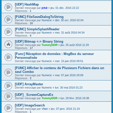
[UDF] HashMap
Dernier message par
jchd
«
jeu. 01 déc. 2016 22:22
Réponses :
1
[FUNC] FileSaveDialogToString
Dernier message par
Numeric
«
dim. 30 oct. 2016 02:04
Réponses :
10
[FUNC] SimpleSplashReader
Dernier message par
Numeric
«
mer. 31 août 2016 04:34
Réponses :
4
[UDF] Bitmap <-> Binary String
Dernier message par
TommyDDR
«
jeu. 25 août 2016 11:29
Réponses :
17
[Func] Réception de données : MsgBox du serveur
Personnalisée
Dernier message par
Numeric
«
mer. 15 juin 2016 09:51
[FUNC] Afficher le contenu de Plusieurs Fichiers dans un
seul Combo
Dernier message par
Numeric
«
mar. 07 juin 2016 20:09
Réponses :
3
[UDF] ArrayMaster
Dernier message par
Numeric
«
lun. 30 mai 2016 01:23
[UDF] _ScreenCaptureEx
Dernier message par
TommyDDR
«
lun. 29 févr. 2016 19:38
[UDF] ImageSearch
Dernier message par
Vilain
«
jeu. 07 janv. 2016 21:19
Réponses :
1