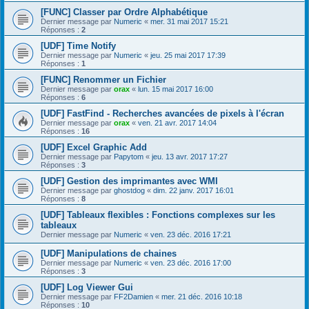
[FUNC] Classer par Ordre Alphabétique
Dernier message par
Numeric
«
mer. 31 mai 2017 15:21
Réponses :
2
[UDF] Time Notify
Dernier message par
Numeric
«
jeu. 25 mai 2017 17:39
Réponses :
1
[FUNC] Renommer un Fichier
Dernier message par
orax
«
lun. 15 mai 2017 16:00
Réponses :
6
[UDF] FastFind - Recherches avancées de pixels à l'écran
Dernier message par
orax
«
ven. 21 avr. 2017 14:04
Réponses :
16
[UDF] Excel Graphic Add
Dernier message par
Papytom
«
jeu. 13 avr. 2017 17:27
Réponses :
3
[UDF] Gestion des imprimantes avec WMI
Dernier message par
ghostdog
«
dim. 22 janv. 2017 16:01
Réponses :
8
[UDF] Tableaux flexibles : Fonctions complexes sur les
tableaux
Dernier message par
Numeric
«
ven. 23 déc. 2016 17:21
[UDF] Manipulations de chaines
Dernier message par
Numeric
«
ven. 23 déc. 2016 17:00
Réponses :
3
[UDF] Log Viewer Gui
Dernier message par
FF2Damien
«
mer. 21 déc. 2016 10:18
Réponses :
10