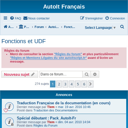
AutoIt Français
FAQ
Nous contacter
S’enregistrer
Connexion
R
Accueil
Portail
Forum
Autoit v3
Fonctions et UDF
Select Language
▼
e
Fonctions et UDF
c
h
Règles du forum
Merci de consulter la section
"Règles du forum"
et plus particulièrement
e
"Règles et Mentions Légales du site autoitscript.fr"
avant d'écrire un
r
message.
.
c
Rechercher
Recherche avanc
Nouveau sujet
h
e
1
2
3
4
5
6
Suivante
274 sujets
r
Annonces
Traduction Française de la documentation (en cours)
Dernier message par
Tlem
«
mar. 19 avr. 2016 10:46
Posté dans
Traduction des Documentations
Spécial débutant : Pack_AutoIt-Fr
Dernier message par
Tlem
«
dim. 04 avr. 2010 14:04
Posté dans
Règles du Forum