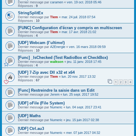
Dernier message par
caramen
«
ven. 19 oct. 2018 05:46
Réponses :
9
StringSplitEx
Dernier message par
Tlem
«
mar. 24 juil. 2018 07:54
Réponses :
10
[FUNC] Configuration d'écran y compris en multiscreen
Dernier message par
Tlem
«
mar. 17 avr. 2018 21:02
Réponses :
4
[UDF] Webcam (l’ultime!)
Dernier message par
A2Energie
«
ven. 16 mars 2018 09:59
Réponses :
10
[Func] _IsChecked (Test RadioBox et CheckBox)
Dernier message par
walkson
«
jeu. 11 janv. 2018 17:45
Réponses :
4
[UDF] 7-Zip avec Dll x32 et x64
Dernier message par
Tlem
«
lun. 20 nov. 2017 13:32
Réponses :
67
1
2
3
4
[Func] Restreindre la saisie dans un Edit
Dernier message par
Jerem
«
lun. 25 sept. 2017 19:52
[UDF] oFile (File System)
Dernier message par
Numeric
«
lun. 04 sept. 2017 23:41
[UDF] Maths
Dernier message par
Numeric
«
jeu. 15 juin 2017 02:38
[UDF] Ctrl.au3
Dernier message par
Numeric
«
mer. 07 juin 2017 04:32