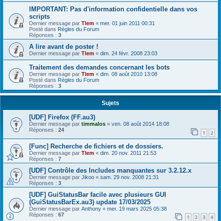
IMPORTANT: Pas d'information confidentielle dans vos
scripts
Dernier message par
Tlem
«
mer. 01 juin 2011 00:31
Posté dans
Règles du Forum
Réponses :
3
A lire avant de poster !
Dernier message par
Tlem
«
dim. 24 févr. 2008 23:03
Traitement des demandes concernant les bots
Dernier message par
Tlem
«
dim. 08 août 2010 13:08
Posté dans
Règles du Forum
Réponses :
3
Sujets
[UDF] Firefox (FF.au3)
Dernier message par
timmalos
«
ven. 08 août 2014 18:08
Réponses :
24
1
2
[Func] Recherche de fichiers et de dossiers.
Dernier message par
Tlem
«
dim. 20 nov. 2011 21:53
Réponses :
7
[UDF] Contrôle des Includes manquantes sur 3.2.12.x
Dernier message par
Jikoo
«
sam. 29 nov. 2008 21:31
Réponses :
3
[UDF] GuiStatusBar facile avec plusieurs GUI
(GuiStatusBarEx.au3) update 17/03/2025
Dernier message par
Anthony
«
mer. 19 mars 2025 05:38
Réponses :
67
1
2
3
4