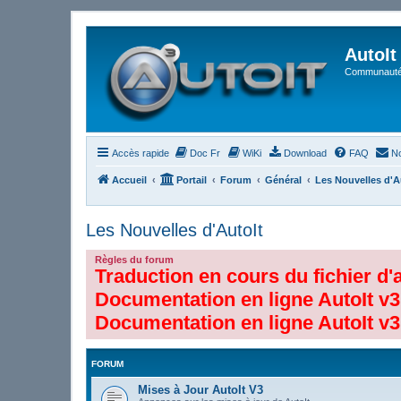
AutoIt
Communauté 
Accès rapide
Doc Fr
WiKi
Download
FAQ
No
Accueil
Portail
Forum
Général
Les Nouvelles d'A
Les Nouvelles d'AutoIt
Règles du forum
Traduction en cours du fichier d'
Documentation en ligne AutoIt v3
Documentation en ligne AutoIt v3
FORUM
Mises à Jour AutoIt V3