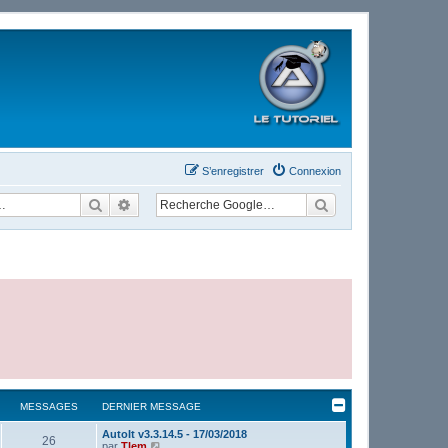
S’enregistrer
Connexion
Rechercher
Recherche avancée
MESSAGES
DERNIER MESSAGE
AutoIt v3.3.14.5 - 17/03/2018
26
V
par
Tlem