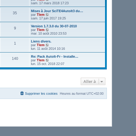
o
sam. 17 mars 2018 17:23
i
r
Mises à Jour SciTE4AutoIt3 du…
35
l
V
par
Tlem
e
o
sam. 17 juin 2017 19:25
d
i
e
r
Version 1.7.3.0 du 30-07-2010
9
r
l
V
par
Tlem
n
e
o
mar. 10 août 2010 23:53
i
d
i
e
e
r
Liens divers.
r
1
r
l
V
par
Tlem
m
n
e
o
lun. 11 août 2014 10:16
e
i
d
i
s
e
e
r
Re: Pack AutoIt-Fr - Installe…
s
r
140
r
l
V
par
Tlem
a
m
n
e
o
lun. 15 oct. 2018 22:07
g
e
i
d
i
e
s
e
e
r
s
r
r
l
a
m
n
e
g
e
Aller à
i
d
e
s
e
e
s
r
r
a
m
n
Supprimer les cookies
Heures au format
UTC+02:00
g
e
i
e
s
e
s
r
a
m
g
e
e
s
s
a
g
e