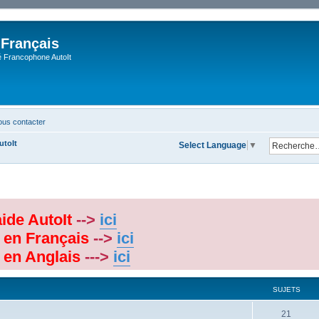
 Français
Francophone AutoIt
us contacter
utoIt
Select Language
▼
aide AutoIt
-->
ici
 en Français
-->
ici
 en Anglais
--->
ici
SUJETS
21