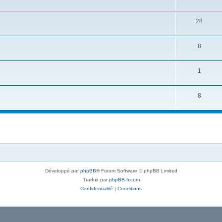
28
8
1
8
Développé par
phpBB
® Forum Software © phpBB Limited
Traduit par
phpBB-fr.com
Confidentialité
|
Conditions