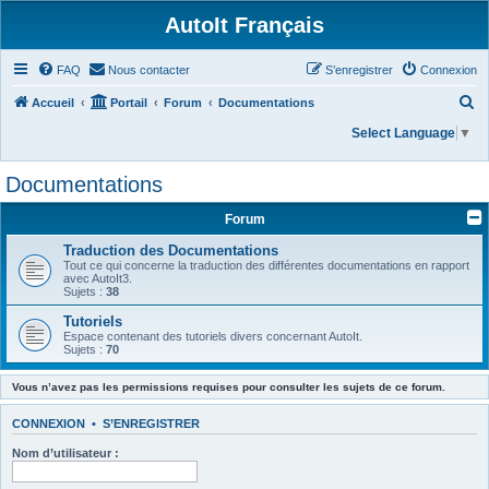
AutoIt Français
FAQ
Nous contacter
S’enregistrer
Connexion
R
Accueil
Portail
Forum
Documentations
e
Select Language
▼
c
Documentations
h
e
Forum
r
Traduction des Documentations
c
Tout ce qui concerne la traduction des différentes documentations en rapport
avec AutoIt3.
h
Sujets :
38
e
Tutoriels
Espace contenant des tutoriels divers concernant AutoIt.
r
Sujets :
70
Vous n’avez pas les permissions requises pour consulter les sujets de ce forum.
CONNEXION
•
S’ENREGISTRER
Nom d’utilisateur :