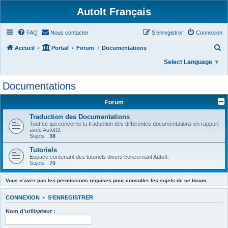
AutoIt Français
FAQ
Nous contacter
S’enregistrer
Connexion
R
Accueil
Portail
Forum
Documentations
e
Select Language
▼
c
Documentations
h
e
Forum
r
Traduction des Documentations
c
Tout ce qui concerne la traduction des différentes documentations en rapport
avec AutoIt3.
h
Sujets :
38
e
Tutoriels
Espace contenant des tutoriels divers concernant AutoIt.
r
Sujets :
70
Vous n’avez pas les permissions requises pour consulter les sujets de ce forum.
CONNEXION
•
S’ENREGISTRER
Nom d’utilisateur :