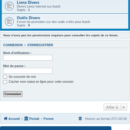
Liens Divers
Divers Liens Internet sur AutoIt
Sujets :
1
Outils Divers
Forum de promotion sur des outils créés pour AutoIt
Sujets :
8
Vous n’avez pas les permissions requises pour consulter les sujets de ce forum.
CONNEXION
•
S’ENREGISTRER
Nom d’utilisateur :
Mot de passe :
Se souvenir de moi
Cacher mon statut en ligne pour cette session
Aller à
Accueil
Portail
Forum
Heures au format
UTC+02:00
Développé par
phpBB
® Forum Software © phpBB Limited