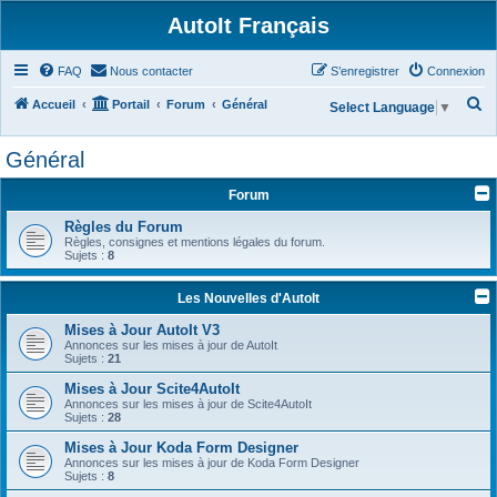
AutoIt Français
FAQ
Nous contacter
S’enregistrer
Connexion
R
Accueil
Portail
Forum
Général
Select Language
▼
e
Général
c
h
Forum
e
Règles du Forum
r
Règles, consignes et mentions légales du forum.
Sujets :
8
c
h
Les Nouvelles d'AutoIt
e
Mises à Jour AutoIt V3
r
Annonces sur les mises à jour de AutoIt
Sujets :
21
Mises à Jour Scite4AutoIt
Annonces sur les mises à jour de Scite4AutoIt
Sujets :
28
Mises à Jour Koda Form Designer
Annonces sur les mises à jour de Koda Form Designer
Sujets :
8