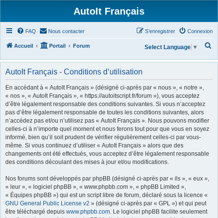
AutoIt Français
FAQ
Nous contacter
S’enregistrer
Connexion
R
Accueil
Portail
Forum
Select Language
▼
e
c
AutoIt Français - Conditions d’utilisation
h
En accédant à « AutoIt Français » (désigné ci-après par « nous », « notre »,
e
« nos », « AutoIt Français », « https://autoitscript.fr/forum »), vous acceptez
d’être légalement responsable des conditions suivantes. Si vous n’acceptez
r
pas d’être légalement responsable de toutes les conditions suivantes, alors
c
n’accédez pas et/ou n’utilisez pas « AutoIt Français ». Nous pouvons modifier
h
celles-ci à n’importe quel moment et nous ferons tout pour que vous en soyez
informé, bien qu’il soit prudent de vérifier régulièrement celles-ci par vous-
e
même. Si vous continuez d’utiliser « AutoIt Français » alors que des
r
changements ont été effectués, vous acceptez d’être légalement responsable
des conditions découlant des mises à jour et/ou modifications.
Nos forums sont développés par phpBB (désigné ci-après par « ils », « eux »,
« leur », « logiciel phpBB », « www.phpbb.com », « phpBB Limited »,
« Équipes phpBB ») qui est un script libre de forum, déclaré sous la licence «
GNU General Public License v2
» (désigné ci-après par « GPL ») et qui peut
être téléchargé depuis
www.phpbb.com
. Le logiciel phpBB facilite seulement