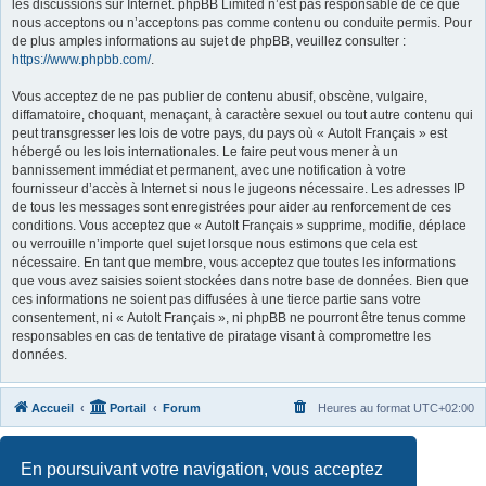
les discussions sur Internet. phpBB Limited n’est pas responsable de ce que
nous acceptons ou n’acceptons pas comme contenu ou conduite permis. Pour
de plus amples informations au sujet de phpBB, veuillez consulter :
https://www.phpbb.com/
.
Vous acceptez de ne pas publier de contenu abusif, obscène, vulgaire,
diffamatoire, choquant, menaçant, à caractère sexuel ou tout autre contenu qui
peut transgresser les lois de votre pays, du pays où « AutoIt Français » est
hébergé ou les lois internationales. Le faire peut vous mener à un
bannissement immédiat et permanent, avec une notification à votre
fournisseur d’accès à Internet si nous le jugeons nécessaire. Les adresses IP
de tous les messages sont enregistrées pour aider au renforcement de ces
conditions. Vous acceptez que « AutoIt Français » supprime, modifie, déplace
ou verrouille n’importe quel sujet lorsque nous estimons que cela est
nécessaire. En tant que membre, vous acceptez que toutes les informations
que vous avez saisies soient stockées dans notre base de données. Bien que
ces informations ne soient pas diffusées à une tierce partie sans votre
consentement, ni « AutoIt Français », ni phpBB ne pourront être tenus comme
responsables en cas de tentative de piratage visant à compromettre les
données.
Accueil
Portail
Forum
Heures au format
UTC+02:00
Développé par
phpBB
® Forum Software © phpBB Limited
En poursuivant votre navigation, vous acceptez
Traduit par
phpBB-fr.com