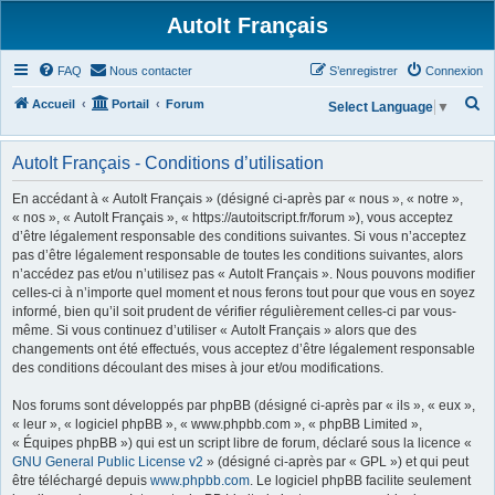
AutoIt Français
FAQ
Nous contacter
S’enregistrer
Connexion
R
Accueil
Portail
Forum
Select Language
▼
e
c
AutoIt Français - Conditions d’utilisation
h
En accédant à « AutoIt Français » (désigné ci-après par « nous », « notre »,
e
« nos », « AutoIt Français », « https://autoitscript.fr/forum »), vous acceptez
d’être légalement responsable des conditions suivantes. Si vous n’acceptez
r
pas d’être légalement responsable de toutes les conditions suivantes, alors
c
n’accédez pas et/ou n’utilisez pas « AutoIt Français ». Nous pouvons modifier
h
celles-ci à n’importe quel moment et nous ferons tout pour que vous en soyez
informé, bien qu’il soit prudent de vérifier régulièrement celles-ci par vous-
e
même. Si vous continuez d’utiliser « AutoIt Français » alors que des
r
changements ont été effectués, vous acceptez d’être légalement responsable
des conditions découlant des mises à jour et/ou modifications.
Nos forums sont développés par phpBB (désigné ci-après par « ils », « eux »,
« leur », « logiciel phpBB », « www.phpbb.com », « phpBB Limited »,
« Équipes phpBB ») qui est un script libre de forum, déclaré sous la licence «
GNU General Public License v2
» (désigné ci-après par « GPL ») et qui peut
être téléchargé depuis
www.phpbb.com
. Le logiciel phpBB facilite seulement