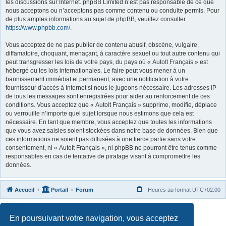
les discussions sur Internet. phpBB Limited n’est pas responsable de ce que
nous acceptons ou n’acceptons pas comme contenu ou conduite permis. Pour
de plus amples informations au sujet de phpBB, veuillez consulter :
https://www.phpbb.com/
.
Vous acceptez de ne pas publier de contenu abusif, obscène, vulgaire,
diffamatoire, choquant, menaçant, à caractère sexuel ou tout autre contenu qui
peut transgresser les lois de votre pays, du pays où « AutoIt Français » est
hébergé ou les lois internationales. Le faire peut vous mener à un
bannissement immédiat et permanent, avec une notification à votre
fournisseur d’accès à Internet si nous le jugeons nécessaire. Les adresses IP
de tous les messages sont enregistrées pour aider au renforcement de ces
conditions. Vous acceptez que « AutoIt Français » supprime, modifie, déplace
ou verrouille n’importe quel sujet lorsque nous estimons que cela est
nécessaire. En tant que membre, vous acceptez que toutes les informations
que vous avez saisies soient stockées dans notre base de données. Bien que
ces informations ne soient pas diffusées à une tierce partie sans votre
consentement, ni « AutoIt Français », ni phpBB ne pourront être tenus comme
responsables en cas de tentative de piratage visant à compromettre les
données.
Accueil
Portail
Forum
Heures au format
UTC+02:00
Développé par
phpBB
® Forum Software © phpBB Limited
En poursuivant votre navigation, vous acceptez
Traduit par
phpBB-fr.com