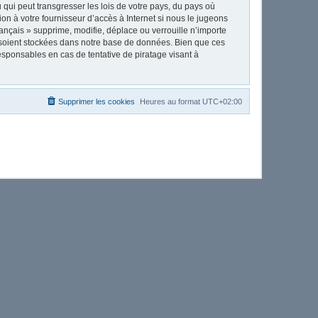
qui peut transgresser les lois de votre pays, du pays où
on à votre fournisseur d’accès à Internet si nous le jugeons
nçais » supprime, modifie, déplace ou verrouille n’importe
 soient stockées dans notre base de données. Bien que ces
esponsables en cas de tentative de piratage visant à
Supprimer les cookies
Heures au format
UTC+02:00