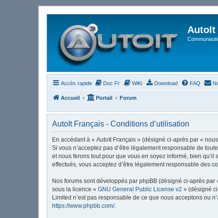
AutoIt
Communauté 
Accès rapide
Doc Fr
WiKi
Download
FAQ
No
Accueil
Portail
Forum
AutoIt Français - Conditions d’utilisation
En accédant à « AutoIt Français » (désigné ci-après par « nous »
Si vous n’acceptez pas d’être légalement responsable de toutes
et nous ferons tout pour que vous en soyez informé, bien qu’il 
effectués, vous acceptez d’être légalement responsable des con
Nos forums sont développés par phpBB (désigné ci-après par « i
sous la licence «
GNU General Public License v2
» (désigné ci
Limited n’est pas responsable de ce que nous acceptons ou n’
https://www.phpbb.com/
.