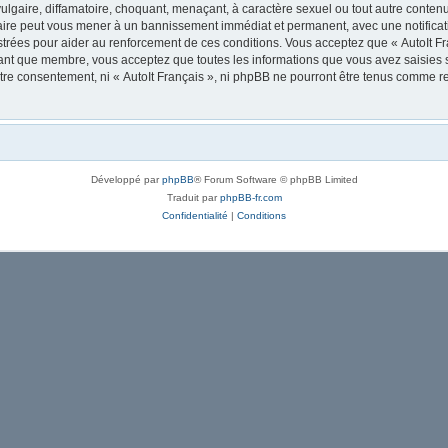
lgaire, diffamatoire, choquant, menaçant, à caractère sexuel ou tout autre contenu 
 faire peut vous mener à un bannissement immédiat et permanent, avec une notificati
trées pour aider au renforcement de ces conditions. Vous acceptez que « AutoIt Fra
tant que membre, vous acceptez que toutes les informations que vous avez saisies
votre consentement, ni « AutoIt Français », ni phpBB ne pourront être tenus comme r
Développé par
phpBB
® Forum Software © phpBB Limited
Traduit par
phpBB-fr.com
Confidentialité
|
Conditions