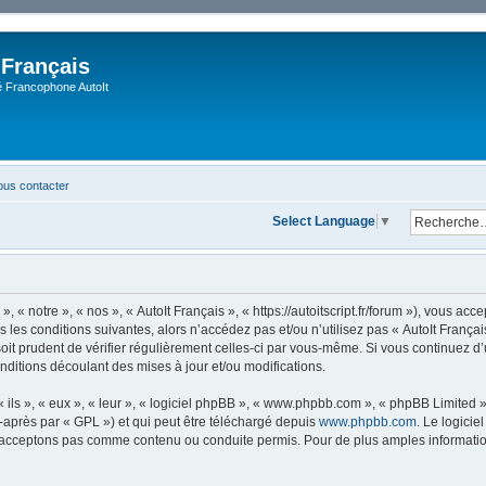
 Français
Francophone AutoIt
us contacter
Select Language
▼
, « notre », « nos », « AutoIt Français », « https://autoitscript.fr/forum »), vous a
 les conditions suivantes, alors n’accédez pas et/ou n’utilisez pas « AutoIt Franç
soit prudent de vérifier régulièrement celles-ci par vous-même. Si vous continuez d’
ditions découlant des mises à jour et/ou modifications.
ls », « eux », « leur », « logiciel phpBB », « www.phpbb.com », « phpBB Limited »,
-après par « GPL ») et qui peut être téléchargé depuis
www.phpbb.com
. Le logicie
acceptons pas comme contenu ou conduite permis. Pour de plus amples informations