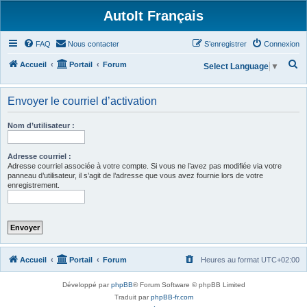
AutoIt Français
FAQ
Nous contacter
S’enregistrer
Connexion
R
Accueil
Portail
Forum
Select Language
▼
e
c
Envoyer le courriel d’activation
h
Nom d’utilisateur :
e
r
Adresse courriel :
c
Adresse courriel associée à votre compte. Si vous ne l’avez pas modifiée via votre
panneau d’utilisateur, il s’agit de l’adresse que vous avez fournie lors de votre
h
enregistrement.
e
r
Accueil
Portail
Forum
Heures au format
UTC+02:00
Développé par
phpBB
® Forum Software © phpBB Limited
Traduit par
phpBB-fr.com