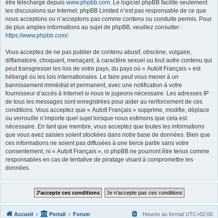
être téléchargé depuis
www.phpbb.com
. Le logiciel phpBB facilite seulement
les discussions sur Internet. phpBB Limited n’est pas responsable de ce que
nous acceptons ou n’acceptons pas comme contenu ou conduite permis. Pour
de plus amples informations au sujet de phpBB, veuillez consulter :
https://www.phpbb.com/
.
Vous acceptez de ne pas publier de contenu abusif, obscène, vulgaire,
diffamatoire, choquant, menaçant, à caractère sexuel ou tout autre contenu qui
peut transgresser les lois de votre pays, du pays où « AutoIt Français » est
hébergé ou les lois internationales. Le faire peut vous mener à un
bannissement immédiat et permanent, avec une notification à votre
fournisseur d’accès à Internet si nous le jugeons nécessaire. Les adresses IP
de tous les messages sont enregistrées pour aider au renforcement de ces
conditions. Vous acceptez que « AutoIt Français » supprime, modifie, déplace
ou verrouille n’importe quel sujet lorsque nous estimons que cela est
nécessaire. En tant que membre, vous acceptez que toutes les informations
que vous avez saisies soient stockées dans notre base de données. Bien que
ces informations ne soient pas diffusées à une tierce partie sans votre
consentement, ni « AutoIt Français », ni phpBB ne pourront être tenus comme
responsables en cas de tentative de piratage visant à compromettre les
données.
Accueil
Portail
Forum
Heures au format
UTC+02:00