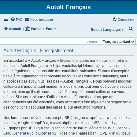
AutoIt Français
FAQ
Nous contacter
Connexion
R
Accueil
Portail
Forum
Select Language
▼
e
Langue :
c
AutoIt Français - Enregistrement
h
e
En accédant à « AutoIt Français » (désigné ci-après par « nous », « notre »,
r
« nos », « AutoIt Français », « https://autoitscript.fr/forum »), vous acceptez
d’être légalement responsable des conditions suivantes. Si vous n’acceptez
c
pas d’être légalement responsable de toutes les conditions suivantes, alors
h
n’accédez pas et/ou n’utilisez pas « AutoIt Français ». Nous pouvons modifier
celles-ci à n’importe quel moment et nous ferons tout pour que vous en soyez
e
informé, bien qu’il soit prudent de vérifier régulièrement celles-ci par vous-
r
même. Si vous continuez d’utiliser « AutoIt Français » alors que des
changements ont été effectués, vous acceptez d’être légalement responsable
des conditions découlant des mises à jour et/ou modifications.
Nos forums sont développés par phpBB (désigné ci-après par « ils », « eux »,
« leur », « logiciel phpBB », « www.phpbb.com », « phpBB Limited »,
« Équipes phpBB ») qui est un script libre de forum, déclaré sous la licence «
GNU General Public License v2
» (désigné ci-après par « GPL ») et qui peut