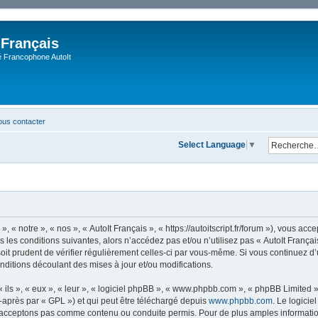
 Français
Francophone AutoIt
us contacter
Select Language
▼
, « notre », « nos », « AutoIt Français », « https://autoitscript.fr/forum »), vous a
 les conditions suivantes, alors n’accédez pas et/ou n’utilisez pas « AutoIt Franç
soit prudent de vérifier régulièrement celles-ci par vous-même. Si vous continuez d’
ditions découlant des mises à jour et/ou modifications.
ls », « eux », « leur », « logiciel phpBB », « www.phpbb.com », « phpBB Limited »,
-après par « GPL ») et qui peut être téléchargé depuis
www.phpbb.com
. Le logicie
acceptons pas comme contenu ou conduite permis. Pour de plus amples informations