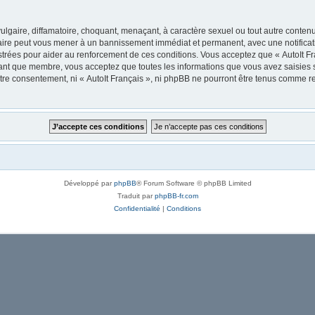
lgaire, diffamatoire, choquant, menaçant, à caractère sexuel ou tout autre contenu 
 faire peut vous mener à un bannissement immédiat et permanent, avec une notificati
trées pour aider au renforcement de ces conditions. Vous acceptez que « AutoIt Fra
tant que membre, vous acceptez que toutes les informations que vous avez saisies
votre consentement, ni « AutoIt Français », ni phpBB ne pourront être tenus comme r
Développé par
phpBB
® Forum Software © phpBB Limited
Traduit par
phpBB-fr.com
Confidentialité
|
Conditions