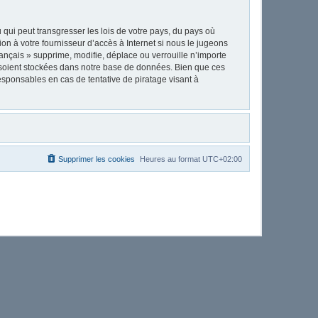
qui peut transgresser les lois de votre pays, du pays où
on à votre fournisseur d’accès à Internet si nous le jugeons
nçais » supprime, modifie, déplace ou verrouille n’importe
 soient stockées dans notre base de données. Bien que ces
esponsables en cas de tentative de piratage visant à
Supprimer les cookies
Heures au format
UTC+02:00