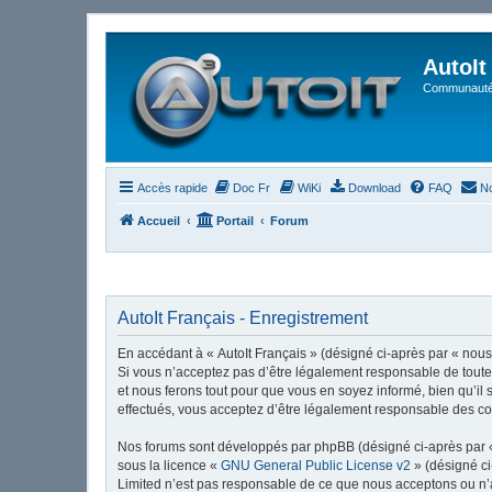
AutoIt
Communauté 
Accès rapide
Doc Fr
WiKi
Download
FAQ
No
Accueil
Portail
Forum
AutoIt Français - Enregistrement
En accédant à « AutoIt Français » (désigné ci-après par « nous »
Si vous n’acceptez pas d’être légalement responsable de toutes
et nous ferons tout pour que vous en soyez informé, bien qu’il 
effectués, vous acceptez d’être légalement responsable des con
Nos forums sont développés par phpBB (désigné ci-après par « i
sous la licence «
GNU General Public License v2
» (désigné ci
Limited n’est pas responsable de ce que nous acceptons ou n’