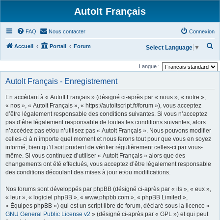
AutoIt Français
FAQ
Nous contacter
Connexion
R
Accueil
Portail
Forum
Select Language
▼
e
Langue :
c
AutoIt Français - Enregistrement
h
e
En accédant à « AutoIt Français » (désigné ci-après par « nous », « notre »,
r
« nos », « AutoIt Français », « https://autoitscript.fr/forum »), vous acceptez
d’être légalement responsable des conditions suivantes. Si vous n’acceptez
c
pas d’être légalement responsable de toutes les conditions suivantes, alors
h
n’accédez pas et/ou n’utilisez pas « AutoIt Français ». Nous pouvons modifier
celles-ci à n’importe quel moment et nous ferons tout pour que vous en soyez
e
informé, bien qu’il soit prudent de vérifier régulièrement celles-ci par vous-
r
même. Si vous continuez d’utiliser « AutoIt Français » alors que des
changements ont été effectués, vous acceptez d’être légalement responsable
des conditions découlant des mises à jour et/ou modifications.
Nos forums sont développés par phpBB (désigné ci-après par « ils », « eux »,
« leur », « logiciel phpBB », « www.phpbb.com », « phpBB Limited »,
« Équipes phpBB ») qui est un script libre de forum, déclaré sous la licence «
GNU General Public License v2
» (désigné ci-après par « GPL ») et qui peut