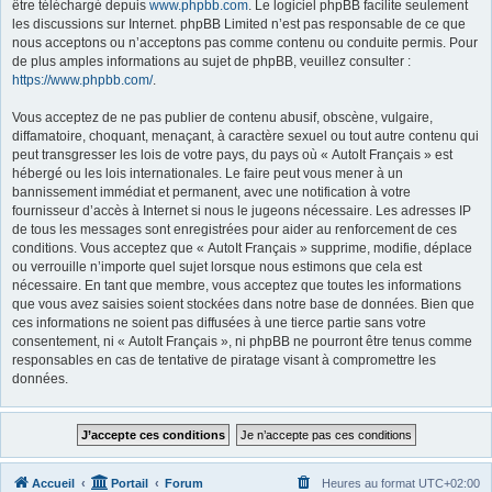
être téléchargé depuis
www.phpbb.com
. Le logiciel phpBB facilite seulement
les discussions sur Internet. phpBB Limited n’est pas responsable de ce que
nous acceptons ou n’acceptons pas comme contenu ou conduite permis. Pour
de plus amples informations au sujet de phpBB, veuillez consulter :
https://www.phpbb.com/
.
Vous acceptez de ne pas publier de contenu abusif, obscène, vulgaire,
diffamatoire, choquant, menaçant, à caractère sexuel ou tout autre contenu qui
peut transgresser les lois de votre pays, du pays où « AutoIt Français » est
hébergé ou les lois internationales. Le faire peut vous mener à un
bannissement immédiat et permanent, avec une notification à votre
fournisseur d’accès à Internet si nous le jugeons nécessaire. Les adresses IP
de tous les messages sont enregistrées pour aider au renforcement de ces
conditions. Vous acceptez que « AutoIt Français » supprime, modifie, déplace
ou verrouille n’importe quel sujet lorsque nous estimons que cela est
nécessaire. En tant que membre, vous acceptez que toutes les informations
que vous avez saisies soient stockées dans notre base de données. Bien que
ces informations ne soient pas diffusées à une tierce partie sans votre
consentement, ni « AutoIt Français », ni phpBB ne pourront être tenus comme
responsables en cas de tentative de piratage visant à compromettre les
données.
Accueil
Portail
Forum
Heures au format
UTC+02:00