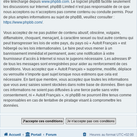
être téléchargé depuis
www.phpbb.com
. Le logiciel phpBB facilite seulement
les discussions sur Internet. phpBB Limited n’est pas responsable de ce que
nous acceptons ou n’acceptons pas comme contenu ou conduite permis. Pour
de plus amples informations au sujet de phpBB, veuillez consulter :
https://www.phpbb.com/
.
Vous acceptez de ne pas publier de contenu abusif, obscène, vulgaire,
diffamatoire, choquant, menaçant, à caractère sexuel ou tout autre contenu qui
peut transgresser les lois de votre pays, du pays où « AutoIt Français » est
hébergé ou les lois internationales. Le faire peut vous mener à un
bannissement immédiat et permanent, avec une notification à votre
fournisseur d’accès à Internet si nous le jugeons nécessaire. Les adresses IP
de tous les messages sont enregistrées pour aider au renforcement de ces
conditions. Vous acceptez que « AutoIt Français » supprime, modifie, déplace
ou verrouille n’importe quel sujet lorsque nous estimons que cela est
nécessaire. En tant que membre, vous acceptez que toutes les informations
que vous avez saisies soient stockées dans notre base de données. Bien que
ces informations ne soient pas diffusées à une tierce partie sans votre
consentement, ni « AutoIt Français », ni phpBB ne pourront être tenus comme
responsables en cas de tentative de piratage visant à compromettre les
données.
Accueil
Portail
Forum
Heures au format
UTC+02:00