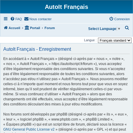
AutoIt Français
FAQ
Nous contacter
Connexion
R
Accueil
Portail
Forum
Select Language
▼
e
Langue :
c
AutoIt Français - Enregistrement
h
e
En accédant à « AutoIt Français » (désigné ci-après par « nous », « notre »,
r
« nos », « AutoIt Français », « https://autoitscript.fr/forum »), vous acceptez
d’être légalement responsable des conditions suivantes. Si vous n’acceptez
c
pas d’être légalement responsable de toutes les conditions suivantes, alors
h
n’accédez pas et/ou n’utilisez pas « AutoIt Français ». Nous pouvons modifier
celles-ci à n’importe quel moment et nous ferons tout pour que vous en soyez
e
informé, bien qu’il soit prudent de vérifier régulièrement celles-ci par vous-
r
même. Si vous continuez d’utiliser « AutoIt Français » alors que des
changements ont été effectués, vous acceptez d’être légalement responsable
des conditions découlant des mises à jour et/ou modifications.
Nos forums sont développés par phpBB (désigné ci-après par « ils », « eux »,
« leur », « logiciel phpBB », « www.phpbb.com », « phpBB Limited »,
« Équipes phpBB ») qui est un script libre de forum, déclaré sous la licence «
GNU General Public License v2
» (désigné ci-après par « GPL ») et qui peut