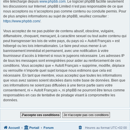
être téléchargé depuis
www.phpbb.com
. Le logiciel phpBB facilite seulement
les discussions sur Internet. phpBB Limited n’est pas responsable de ce que
nous acceptons ou n’acceptons pas comme contenu ou conduite permis. Pour
de plus amples informations au sujet de phpBB, veuillez consulter :
https://www.phpbb.com/
.
Vous acceptez de ne pas publier de contenu abusif, obscène, vulgaire,
diffamatoire, choquant, menaçant, à caractère sexuel ou tout autre contenu qui
peut transgresser les lois de votre pays, du pays où « AutoIt Français » est
hébergé ou les lois internationales. Le faire peut vous mener à un
bannissement immédiat et permanent, avec une notification à votre
fournisseur d’accès à Internet si nous le jugeons nécessaire. Les adresses IP
de tous les messages sont enregistrées pour aider au renforcement de ces
conditions. Vous acceptez que « AutoIt Français » supprime, modifie, déplace
ou verrouille n’importe quel sujet lorsque nous estimons que cela est
nécessaire. En tant que membre, vous acceptez que toutes les informations
que vous avez saisies soient stockées dans notre base de données. Bien que
ces informations ne soient pas diffusées à une tierce partie sans votre
consentement, ni « AutoIt Français », ni phpBB ne pourront être tenus comme
responsables en cas de tentative de piratage visant à compromettre les
données.
Accueil
Portail
Forum
Heures au format
UTC+02:00