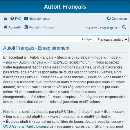
AutoIt Français
FAQ
Nous contacter
Connexion
R
Accueil
Portail
Forum
Select Language
▼
e
Langue :
c
AutoIt Français - Enregistrement
h
e
En accédant à « AutoIt Français » (désigné ci-après par « nous », « notre »,
r
« nos », « AutoIt Français », « https://autoitscript.fr/forum »), vous acceptez
d’être légalement responsable des conditions suivantes. Si vous n’acceptez
c
pas d’être légalement responsable de toutes les conditions suivantes, alors
h
n’accédez pas et/ou n’utilisez pas « AutoIt Français ». Nous pouvons modifier
celles-ci à n’importe quel moment et nous ferons tout pour que vous en soyez
e
informé, bien qu’il soit prudent de vérifier régulièrement celles-ci par vous-
r
même. Si vous continuez d’utiliser « AutoIt Français » alors que des
changements ont été effectués, vous acceptez d’être légalement responsable
des conditions découlant des mises à jour et/ou modifications.
Nos forums sont développés par phpBB (désigné ci-après par « ils », « eux »,
« leur », « logiciel phpBB », « www.phpbb.com », « phpBB Limited »,
« Équipes phpBB ») qui est un script libre de forum, déclaré sous la licence «
GNU General Public License v2
» (désigné ci-après par « GPL ») et qui peut