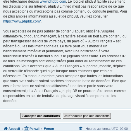
être téléchargé depuis
www.phpbb.com
. Le logiciel phpBB facilite seulement
les discussions sur Internet. phpBB Limited n’est pas responsable de ce que
nous acceptons ou n’acceptons pas comme contenu ou conduite permis. Pour
de plus amples informations au sujet de phpBB, veuillez consulter :
https://www.phpbb.com/
.
Vous acceptez de ne pas publier de contenu abusif, obscène, vulgaire,
diffamatoire, choquant, menaçant, à caractère sexuel ou tout autre contenu qui
peut transgresser les lois de votre pays, du pays où « AutoIt Français » est
hébergé ou les lois internationales. Le faire peut vous mener à un
bannissement immédiat et permanent, avec une notification à votre
fournisseur d’accès à Internet si nous le jugeons nécessaire. Les adresses IP
de tous les messages sont enregistrées pour aider au renforcement de ces
conditions. Vous acceptez que « AutoIt Français » supprime, modifie, déplace
ou verrouille n’importe quel sujet lorsque nous estimons que cela est
nécessaire. En tant que membre, vous acceptez que toutes les informations
que vous avez saisies soient stockées dans notre base de données. Bien que
ces informations ne soient pas diffusées à une tierce partie sans votre
consentement, ni « AutoIt Français », ni phpBB ne pourront être tenus comme
responsables en cas de tentative de piratage visant à compromettre les
données.
Accueil
Portail
Forum
Heures au format
UTC+02:00