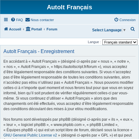
AutoIt Français
FAQ
Nous contacter
Connexion
R
Accueil
Portail
Forum
Select Language
▼
e
Langue :
c
AutoIt Français - Enregistrement
h
e
En accédant à « AutoIt Français » (désigné ci-après par « nous », « notre »,
r
« nos », « AutoIt Français », « https://autoitscript.fr/forum »), vous acceptez
d’être légalement responsable des conditions suivantes. Si vous n’acceptez
c
pas d’être légalement responsable de toutes les conditions suivantes, alors
h
n’accédez pas et/ou n’utilisez pas « AutoIt Français ». Nous pouvons modifier
celles-ci à n’importe quel moment et nous ferons tout pour que vous en soyez
e
informé, bien qu’il soit prudent de vérifier régulièrement celles-ci par vous-
r
même. Si vous continuez d’utiliser « AutoIt Français » alors que des
changements ont été effectués, vous acceptez d’être légalement responsable
des conditions découlant des mises à jour et/ou modifications.
Nos forums sont développés par phpBB (désigné ci-après par « ils », « eux »,
« leur », « logiciel phpBB », « www.phpbb.com », « phpBB Limited »,
« Équipes phpBB ») qui est un script libre de forum, déclaré sous la licence «
GNU General Public License v2
» (désigné ci-après par « GPL ») et qui peut