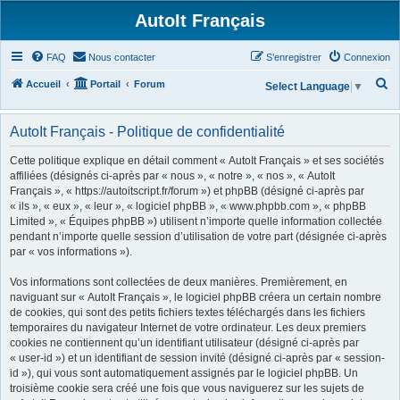
AutoIt Français
FAQ
Nous contacter
S’enregistrer
Connexion
R
Accueil
Portail
Forum
Select Language
▼
e
c
AutoIt Français - Politique de confidentialité
h
Cette politique explique en détail comment « AutoIt Français » et ses sociétés
e
affiliées (désignés ci-après par « nous », « notre », « nos », « AutoIt
Français », « https://autoitscript.fr/forum ») et phpBB (désigné ci-après par
r
« ils », « eux », « leur », « logiciel phpBB », « www.phpbb.com », « phpBB
c
Limited », « Équipes phpBB ») utilisent n’importe quelle information collectée
h
pendant n’importe quelle session d’utilisation de votre part (désignée ci-après
par « vos informations »).
e
r
Vos informations sont collectées de deux manières. Premièrement, en
naviguant sur « AutoIt Français », le logiciel phpBB créera un certain nombre
de cookies, qui sont des petits fichiers textes téléchargés dans les fichiers
temporaires du navigateur Internet de votre ordinateur. Les deux premiers
cookies ne contiennent qu’un identifiant utilisateur (désigné ci-après par
« user-id ») et un identifiant de session invité (désigné ci-après par « session-
id »), qui vous sont automatiquement assignés par le logiciel phpBB. Un
troisième cookie sera créé une fois que vous naviguerez sur les sujets de