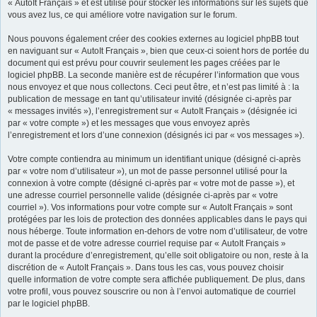
« AutoIt Français » et est utilisé pour stocker les informations sur les sujets que
vous avez lus, ce qui améliore votre navigation sur le forum.
Nous pouvons également créer des cookies externes au logiciel phpBB tout
en naviguant sur « AutoIt Français », bien que ceux-ci soient hors de portée du
document qui est prévu pour couvrir seulement les pages créées par le
logiciel phpBB. La seconde manière est de récupérer l’information que vous
nous envoyez et que nous collectons. Ceci peut être, et n’est pas limité à : la
publication de message en tant qu’utilisateur invité (désignée ci-après par
« messages invités »), l’enregistrement sur « AutoIt Français » (désignée ici
par « votre compte ») et les messages que vous envoyez après
l’enregistrement et lors d’une connexion (désignés ici par « vos messages »).
Votre compte contiendra au minimum un identifiant unique (désigné ci-après
par « votre nom d’utilisateur »), un mot de passe personnel utilisé pour la
connexion à votre compte (désigné ci-après par « votre mot de passe »), et
une adresse courriel personnelle valide (désignée ci-après par « votre
courriel »). Vos informations pour votre compte sur « AutoIt Français » sont
protégées par les lois de protection des données applicables dans le pays qui
nous héberge. Toute information en-dehors de votre nom d’utilisateur, de votre
mot de passe et de votre adresse courriel requise par « AutoIt Français »
durant la procédure d’enregistrement, qu’elle soit obligatoire ou non, reste à la
discrétion de « AutoIt Français ». Dans tous les cas, vous pouvez choisir
quelle information de votre compte sera affichée publiquement. De plus, dans
votre profil, vous pouvez souscrire ou non à l’envoi automatique de courriel
par le logiciel phpBB.