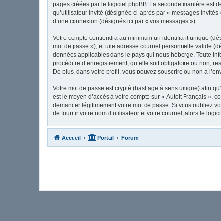
pages créées par le logiciel phpBB. La seconde manière est de 
qu’utilisateur invité (désignée ci-après par « messages invités
d’une connexion (désignés ici par « vos messages »).
Votre compte contiendra au minimum un identifiant unique (dési
mot de passe »), et une adresse courriel personnelle valide (dé
données applicables dans le pays qui nous héberge. Toute infor
procédure d’enregistrement, qu’elle soit obligatoire ou non, re
De plus, dans votre profil, vous pouvez souscrire ou non à l’en
Votre mot de passe est crypté (hashage à sens unique) afin qu’i
est le moyen d’accès à votre compte sur « AutoIt Français », c
demander légitimement votre mot de passe. Si vous oubliez vot
de fournir votre nom d’utilisateur et votre courriel, alors le 
Accueil
Portail
Forum