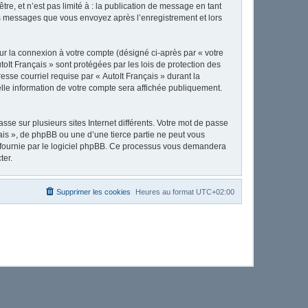
e, et n’est pas limité à : la publication de message en tant
 les messages que vous envoyez après l’enregistrement et lors
ur la connexion à votre compte (désigné ci-après par « votre
toIt Français » sont protégées par les lois de protection des
sse courriel requise par « AutoIt Français » durant la
uelle information de votre compte sera affichée publiquement.
se sur plusieurs sites Internet différents. Votre mot de passe
ais », de phpBB ou une d’une tierce partie ne peut vous
» fournie par le logiciel phpBB. Ce processus vous demandera
ter.
Supprimer les cookies
Heures au format
UTC+02:00