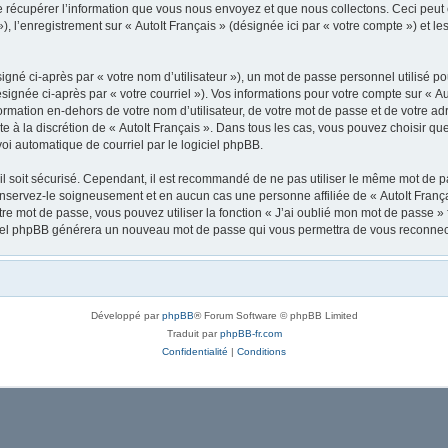
récupérer l’information que vous nous envoyez et que nous collectons. Ceci peut êtr
 »), l’enregistrement sur « AutoIt Français » (désignée ici par « votre compte ») et
gné ci-après par « votre nom d’utilisateur »), un mot de passe personnel utilisé po
signée ci-après par « votre courriel »). Vos informations pour votre compte sur « Au
mation en-dehors de votre nom d’utilisateur, de votre mot de passe et de votre adre
ste à la discrétion de « AutoIt Français ». Dans tous les cas, vous pouvez choisir q
voi automatique de courriel par le logiciel phpBB.
l soit sécurisé. Cependant, il est recommandé de ne pas utiliser le même mot de pas
onservez-le soigneusement et en aucun cas une personne affiliée de « AutoIt Franç
re mot de passe, vous pouvez utiliser la fonction « J’ai oublié mon mot de passe 
logiciel phpBB générera un nouveau mot de passe qui vous permettra de vous reconnec
Développé par
phpBB
® Forum Software © phpBB Limited
Traduit par
phpBB-fr.com
Confidentialité
|
Conditions