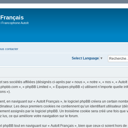
 Français
Francophone AutoIt
us contacter
Select Language
▼
 ses sociétés affiliées (désignés ci-après par « nous », « notre », « nos », « AutoIt 
www.phpbb.com », « phpBB Limited », « Équipes phpBB ») utilisent n’importe quelle i
ions »).
, en naviguant sur « AutoIt Français », le logiciel phpBB créera un certain nombre 
dinateur. Les deux premiers cookies ne contiennent qu’un identifiant utilisateur (dési
ement assignés par le logiciel phpBB. Un troisième cookie sera créé une fois que vo
z lus, ce qui améliore votre navigation sur le forum.
 phpBB tout en naviguant sur « AutoIt Français », bien que ceux-ci soient hors de