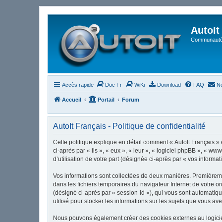
AutoIt
Communauté 
Accès rapide
Doc Fr
WiKi
Download
FAQ
No
Accueil
Portail
Forum
AutoIt Français - Politique de confidentialité
Cette politique explique en détail comment « AutoIt Français » et
ci-après par « ils », « eux », « leur », « logiciel phpBB », « 
d’utilisation de votre part (désignée ci-après par « vos informat
Vos informations sont collectées de deux manières. Premièrement
dans les fichiers temporaires du navigateur Internet de votre or
(désigné ci-après par « session-id »), qui vous sont automatiqu
utilisé pour stocker les informations sur les sujets que vous ave
Nous pouvons également créer des cookies externes au logiciel