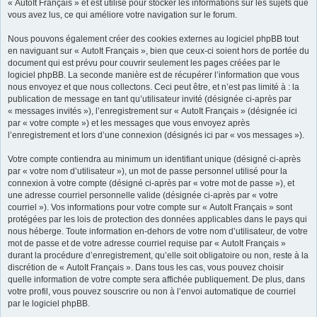
« AutoIt Français » et est utilisé pour stocker les informations sur les sujets que
vous avez lus, ce qui améliore votre navigation sur le forum.
Nous pouvons également créer des cookies externes au logiciel phpBB tout
en naviguant sur « AutoIt Français », bien que ceux-ci soient hors de portée du
document qui est prévu pour couvrir seulement les pages créées par le
logiciel phpBB. La seconde manière est de récupérer l’information que vous
nous envoyez et que nous collectons. Ceci peut être, et n’est pas limité à : la
publication de message en tant qu’utilisateur invité (désignée ci-après par
« messages invités »), l’enregistrement sur « AutoIt Français » (désignée ici
par « votre compte ») et les messages que vous envoyez après
l’enregistrement et lors d’une connexion (désignés ici par « vos messages »).
Votre compte contiendra au minimum un identifiant unique (désigné ci-après
par « votre nom d’utilisateur »), un mot de passe personnel utilisé pour la
connexion à votre compte (désigné ci-après par « votre mot de passe »), et
une adresse courriel personnelle valide (désignée ci-après par « votre
courriel »). Vos informations pour votre compte sur « AutoIt Français » sont
protégées par les lois de protection des données applicables dans le pays qui
nous héberge. Toute information en-dehors de votre nom d’utilisateur, de votre
mot de passe et de votre adresse courriel requise par « AutoIt Français »
durant la procédure d’enregistrement, qu’elle soit obligatoire ou non, reste à la
discrétion de « AutoIt Français ». Dans tous les cas, vous pouvez choisir
quelle information de votre compte sera affichée publiquement. De plus, dans
votre profil, vous pouvez souscrire ou non à l’envoi automatique de courriel
par le logiciel phpBB.