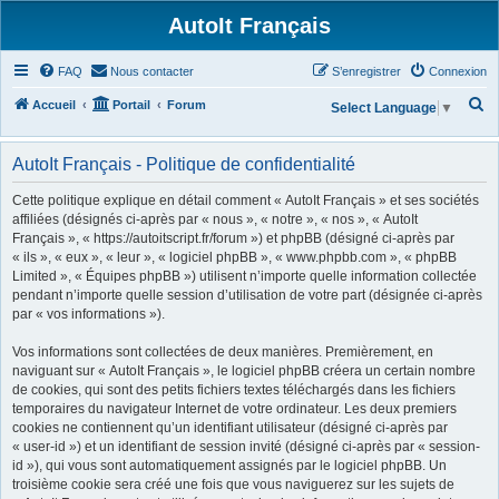
AutoIt Français
FAQ
Nous contacter
S’enregistrer
Connexion
R
Accueil
Portail
Forum
Select Language
▼
e
c
AutoIt Français - Politique de confidentialité
h
Cette politique explique en détail comment « AutoIt Français » et ses sociétés
e
affiliées (désignés ci-après par « nous », « notre », « nos », « AutoIt
Français », « https://autoitscript.fr/forum ») et phpBB (désigné ci-après par
r
« ils », « eux », « leur », « logiciel phpBB », « www.phpbb.com », « phpBB
c
Limited », « Équipes phpBB ») utilisent n’importe quelle information collectée
h
pendant n’importe quelle session d’utilisation de votre part (désignée ci-après
par « vos informations »).
e
r
Vos informations sont collectées de deux manières. Premièrement, en
naviguant sur « AutoIt Français », le logiciel phpBB créera un certain nombre
de cookies, qui sont des petits fichiers textes téléchargés dans les fichiers
temporaires du navigateur Internet de votre ordinateur. Les deux premiers
cookies ne contiennent qu’un identifiant utilisateur (désigné ci-après par
« user-id ») et un identifiant de session invité (désigné ci-après par « session-
id »), qui vous sont automatiquement assignés par le logiciel phpBB. Un
troisième cookie sera créé une fois que vous naviguerez sur les sujets de