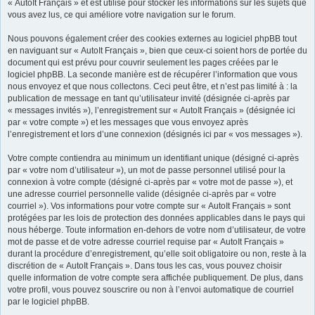
« AutoIt Français » et est utilisé pour stocker les informations sur les sujets que
vous avez lus, ce qui améliore votre navigation sur le forum.
Nous pouvons également créer des cookies externes au logiciel phpBB tout
en naviguant sur « AutoIt Français », bien que ceux-ci soient hors de portée du
document qui est prévu pour couvrir seulement les pages créées par le
logiciel phpBB. La seconde manière est de récupérer l’information que vous
nous envoyez et que nous collectons. Ceci peut être, et n’est pas limité à : la
publication de message en tant qu’utilisateur invité (désignée ci-après par
« messages invités »), l’enregistrement sur « AutoIt Français » (désignée ici
par « votre compte ») et les messages que vous envoyez après
l’enregistrement et lors d’une connexion (désignés ici par « vos messages »).
Votre compte contiendra au minimum un identifiant unique (désigné ci-après
par « votre nom d’utilisateur »), un mot de passe personnel utilisé pour la
connexion à votre compte (désigné ci-après par « votre mot de passe »), et
une adresse courriel personnelle valide (désignée ci-après par « votre
courriel »). Vos informations pour votre compte sur « AutoIt Français » sont
protégées par les lois de protection des données applicables dans le pays qui
nous héberge. Toute information en-dehors de votre nom d’utilisateur, de votre
mot de passe et de votre adresse courriel requise par « AutoIt Français »
durant la procédure d’enregistrement, qu’elle soit obligatoire ou non, reste à la
discrétion de « AutoIt Français ». Dans tous les cas, vous pouvez choisir
quelle information de votre compte sera affichée publiquement. De plus, dans
votre profil, vous pouvez souscrire ou non à l’envoi automatique de courriel
par le logiciel phpBB.