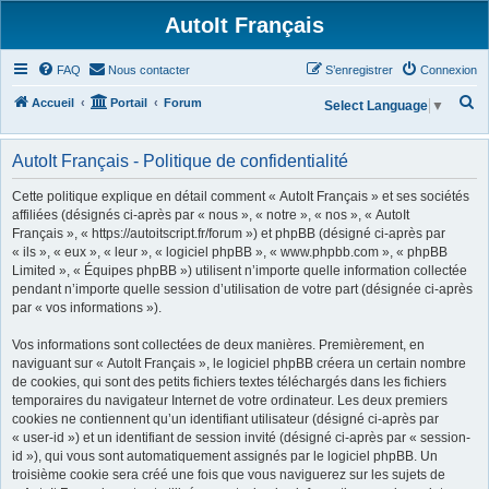
AutoIt Français
FAQ
Nous contacter
S’enregistrer
Connexion
R
Accueil
Portail
Forum
Select Language
▼
e
c
AutoIt Français - Politique de confidentialité
h
Cette politique explique en détail comment « AutoIt Français » et ses sociétés
e
affiliées (désignés ci-après par « nous », « notre », « nos », « AutoIt
Français », « https://autoitscript.fr/forum ») et phpBB (désigné ci-après par
r
« ils », « eux », « leur », « logiciel phpBB », « www.phpbb.com », « phpBB
c
Limited », « Équipes phpBB ») utilisent n’importe quelle information collectée
h
pendant n’importe quelle session d’utilisation de votre part (désignée ci-après
par « vos informations »).
e
r
Vos informations sont collectées de deux manières. Premièrement, en
naviguant sur « AutoIt Français », le logiciel phpBB créera un certain nombre
de cookies, qui sont des petits fichiers textes téléchargés dans les fichiers
temporaires du navigateur Internet de votre ordinateur. Les deux premiers
cookies ne contiennent qu’un identifiant utilisateur (désigné ci-après par
« user-id ») et un identifiant de session invité (désigné ci-après par « session-
id »), qui vous sont automatiquement assignés par le logiciel phpBB. Un
troisième cookie sera créé une fois que vous naviguerez sur les sujets de