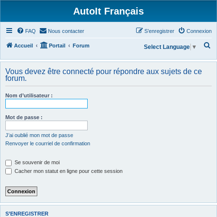
AutoIt Français
FAQ
Nous contacter
S’enregistrer
Connexion
R
Accueil
Portail
Forum
Select Language
▼
e
c
Vous devez être connecté pour répondre aux sujets de ce
forum.
h
e
Nom d’utilisateur :
r
c
Mot de passe :
h
J’ai oublié mon mot de passe
e
Renvoyer le courriel de confirmation
r
Se souvenir de moi
Cacher mon statut en ligne pour cette session
S’ENREGISTRER