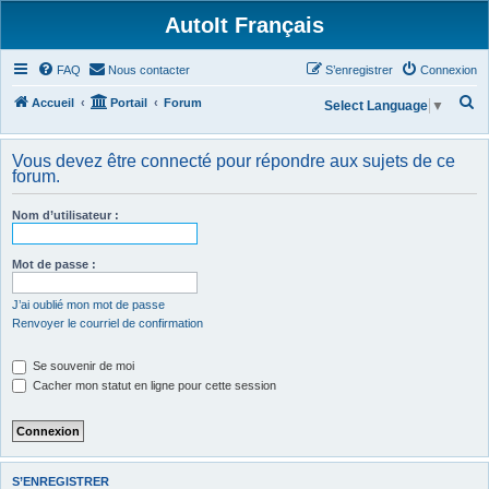
AutoIt Français
FAQ
Nous contacter
S’enregistrer
Connexion
R
Accueil
Portail
Forum
Select Language
▼
e
c
Vous devez être connecté pour répondre aux sujets de ce
forum.
h
e
Nom d’utilisateur :
r
c
Mot de passe :
h
J’ai oublié mon mot de passe
e
Renvoyer le courriel de confirmation
r
Se souvenir de moi
Cacher mon statut en ligne pour cette session
S’ENREGISTRER