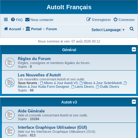
AutoIt Français
FAQ
Nous contacter
S’enregistrer
Connexion
R
Accueil
Portail
Forum
Select Language
▼
e
Nous sommes le ven. 07 août 2026 00:12
c
Général
h
Règles du Forum
e
Règles, consignes et mentions légales du forum.
r
Sujets :
8
c
Les Nouvelles d'AutoIt
Les nouvelles concernant AutoIt et ses outils.
h
Sous-forums :
Mises à Jour AutoIt V3
,
Mises à Jour Scite4AutoIt
,
Mises à Jour Koda Form Designer
,
Liens Divers
,
Outils Divers
e
Sujets :
66
r
Autoit v3
Aide Générale
Aide et conseils concernant AutoIt et ses outils.
Sujets :
10184
Interface Graphique Utilisateur (GUI)
Aide sur les Interfaces Graphique Utilisateurs (GUI).
Sujets :
813