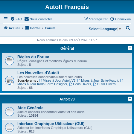
AutoIt Français
FAQ
Nous contacter
S’enregistrer
Connexion
R
Accueil
Portail
Forum
Select Language
▼
e
Nous sommes le dim. 09 août 2026 11:57
c
Général
h
Règles du Forum
e
Règles, consignes et mentions légales du forum.
r
Sujets :
8
c
Les Nouvelles d'AutoIt
Les nouvelles concernant AutoIt et ses outils.
h
Sous-forums :
Mises à Jour AutoIt V3
,
Mises à Jour Scite4AutoIt
,
Mises à Jour Koda Form Designer
,
Liens Divers
,
Outils Divers
e
Sujets :
66
r
Autoit v3
Aide Générale
Aide et conseils concernant AutoIt et ses outils.
Sujets :
10184
Interface Graphique Utilisateur (GUI)
Aide sur les Interfaces Graphique Utilisateurs (GUI).
Sujets :
813