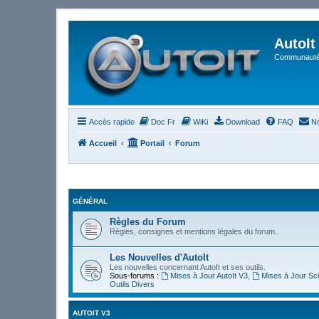
AutoIt
Communauté 
Accès rapide
Doc Fr
WiKi
Download
FAQ
No
Accueil
Portail
Forum
GÉNÉRAL
Règles du Forum
Règles, consignes et mentions légales du forum.
Les Nouvelles d'AutoIt
Les nouvelles concernant AutoIt et ses outils.
Sous-forums :
Mises à Jour AutoIt V3
,
Mises à Jour Sci
Outils Divers
AUTOIT V3