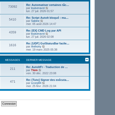
e
e
r
Re: Automatiser certaines tâc…
r
73092
m
V
par
louiseravot
n
e
o
lun. 27 juil. 2026 01:57
i
s
i
e
s
r
r
Re: Script AutoIt bloqué : ma…
5410
a
l
m
V
par
Sabine
g
e
e
o
mer. 05 août 2026 14:47
e
d
s
i
e
s
r
Re: [EX] CMD Log par API
4359
r
a
l
V
par
louiseravot
n
g
e
o
lun. 27 juil. 2026 02:08
i
e
d
i
e
e
r
Re: [UDF] GuiStatusBar facile…
r
1616
r
l
V
par
Anthony
m
n
e
o
mer. 19 mars 2025 05:38
e
i
d
i
s
e
e
r
s
r
r
l
MESSAGES
DERNIER MESSAGE
a
m
n
e
g
e
i
d
e
s
Re: AutoItFr - Traduction de …
e
e
211
V
s
par
Tlem
r
r
o
a
ven. 30 déc. 2022 23:08
m
n
i
g
e
i
r
e
s
Re: [Tuto] Signer des exécuta…
e
471
l
V
s
par
scorp84
r
e
o
a
mer. 25 févr. 2026 21:04
m
d
i
g
e
e
r
e
s
r
l
s
n
e
a
i
d
g
e
e
e
r
r
m
n
e
i