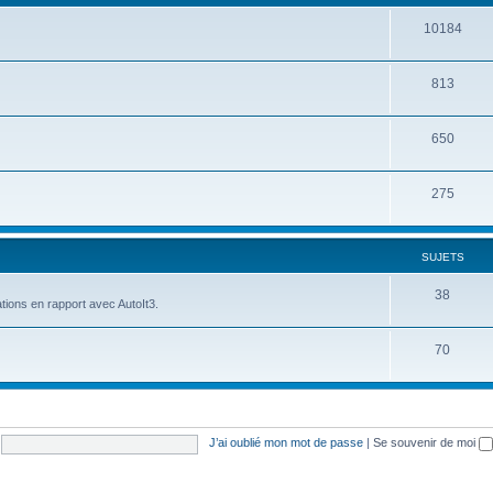
10184
813
650
275
SUJETS
38
tions en rapport avec AutoIt3.
70
J’ai oublié mon mot de passe
|
Se souvenir de moi