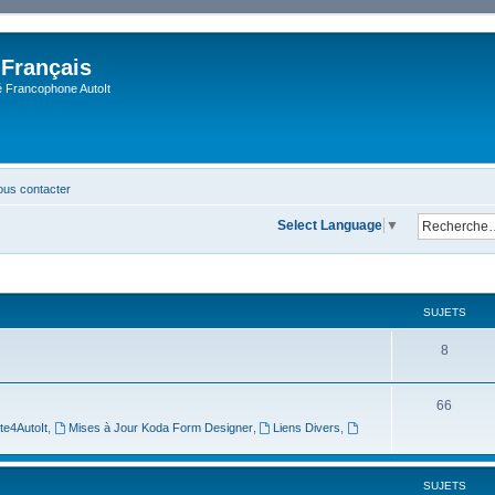
 Français
Francophone AutoIt
us contacter
Select Language
▼
SUJETS
8
66
te4AutoIt
,
Mises à Jour Koda Form Designer
,
Liens Divers
,
SUJETS