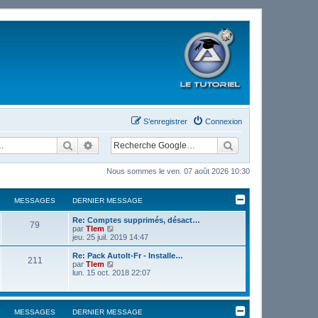
S’enregistrer
Connexion
Rechercher
Recherche avancée
Nous sommes le ven. 07 août 2026 10:30
MESSAGES
DERNIER MESSAGE
Re: Comptes supprimés, désact…
79
V
par
Tlem
o
jeu. 25 juil. 2019 14:47
i
r
Re: Pack AutoIt-Fr - Installe…
211
l
V
par
Tlem
e
o
lun. 15 oct. 2018 22:07
d
i
e
r
r
l
n
e
MESSAGES
DERNIER MESSAGE
i
d