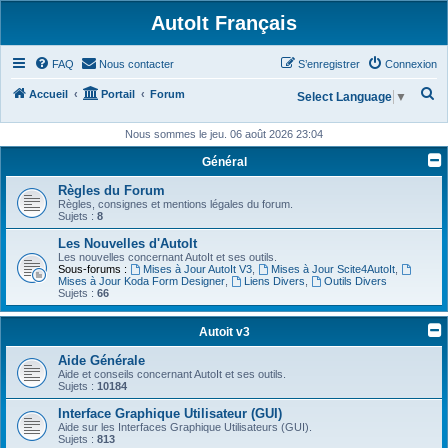
AutoIt Français
FAQ
Nous contacter
S’enregistrer
Connexion
R
Accueil
Portail
Forum
Select Language
▼
e
Nous sommes le jeu. 06 août 2026 23:04
c
Général
h
Règles du Forum
e
Règles, consignes et mentions légales du forum.
r
Sujets :
8
c
Les Nouvelles d'AutoIt
Les nouvelles concernant AutoIt et ses outils.
h
Sous-forums :
Mises à Jour AutoIt V3
,
Mises à Jour Scite4AutoIt
,
Mises à Jour Koda Form Designer
,
Liens Divers
,
Outils Divers
e
Sujets :
66
r
Autoit v3
Aide Générale
Aide et conseils concernant AutoIt et ses outils.
Sujets :
10184
Interface Graphique Utilisateur (GUI)
Aide sur les Interfaces Graphique Utilisateurs (GUI).
Sujets :
813