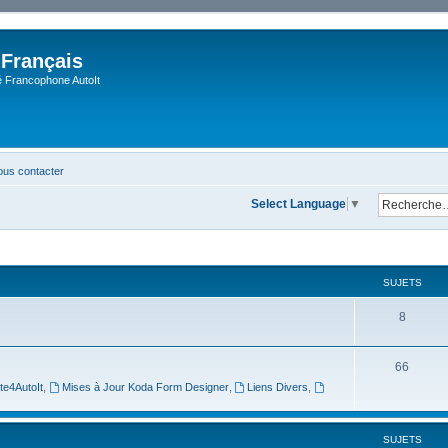
 Français
Francophone AutoIt
us contacter
Select Language
▼
SUJETS
8
66
te4AutoIt
,
Mises à Jour Koda Form Designer
,
Liens Divers
,
SUJETS