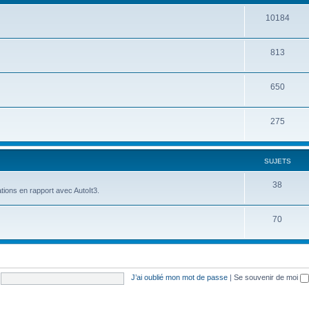
10184
813
650
275
SUJETS
38
tions en rapport avec AutoIt3.
70
J’ai oublié mon mot de passe
|
Se souvenir de moi