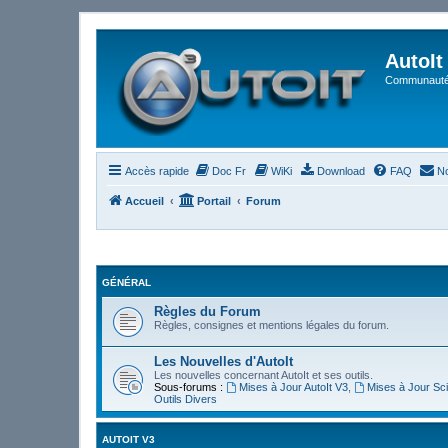
AutoIt
Communauté 
Accès rapide
Doc Fr
WiKi
Download
FAQ
No
Accueil
Portail
Forum
GÉNÉRAL
Règles du Forum
Règles, consignes et mentions légales du forum.
Les Nouvelles d'AutoIt
Les nouvelles concernant AutoIt et ses outils.
Sous-forums :
Mises à Jour AutoIt V3
,
Mises à Jour Sci
Outils Divers
AUTOIT V3