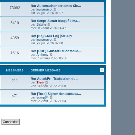
e
e
r
Re: Automatiser certaines tâc…
r
73092
m
V
par
louiseravot
n
e
o
lun. 27 juil. 2026 01:57
i
s
i
e
s
r
r
Re: Script AutoIt bloqué : ma…
5410
a
l
m
V
par
Sabine
g
e
e
o
mer. 05 août 2026 14:47
e
d
s
i
e
s
r
Re: [EX] CMD Log par API
4359
r
a
l
V
par
louiseravot
n
g
e
o
lun. 27 juil. 2026 02:08
i
e
d
i
e
e
r
Re: [UDF] GuiStatusBar facile…
r
1616
r
l
V
par
Anthony
m
n
e
o
mer. 19 mars 2025 05:38
e
i
d
i
s
e
e
r
s
r
r
l
MESSAGES
DERNIER MESSAGE
a
m
n
e
g
e
i
d
e
s
Re: AutoItFr - Traduction de …
e
e
211
V
s
par
Tlem
r
r
o
a
ven. 30 déc. 2022 23:08
m
n
i
g
e
i
r
e
s
Re: [Tuto] Signer des exécuta…
e
471
l
V
s
par
scorp84
r
e
o
a
mer. 25 févr. 2026 21:04
m
d
i
g
e
e
r
e
s
r
l
s
n
e
a
i
d
g
e
e
e
r
r
m
n
e
i