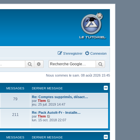
S’enregistrer
Connexion
Rechercher
Recherche avancée
Nous sommes le sam. 08 août 2026 15:45
MESSAGES
DERNIER MESSAGE
Re: Comptes supprimés, désact…
79
V
par
Tlem
o
jeu. 25 juil. 2019 14:47
i
r
Re: Pack AutoIt-Fr - Installe…
211
l
V
par
Tlem
e
o
lun. 15 oct. 2018 22:07
d
i
e
r
r
l
n
e
MESSAGES
DERNIER MESSAGE
i
d