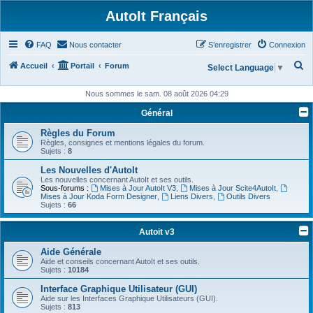
AutoIt Français
FAQ
Nous contacter
S’enregistrer
Connexion
R
Accueil
Portail
Forum
Select Language
▼
e
Nous sommes le sam. 08 août 2026 04:29
c
Général
h
Règles du Forum
e
Règles, consignes et mentions légales du forum.
r
Sujets :
8
c
Les Nouvelles d'AutoIt
Les nouvelles concernant AutoIt et ses outils.
h
Sous-forums :
Mises à Jour AutoIt V3
,
Mises à Jour Scite4AutoIt
,
Mises à Jour Koda Form Designer
,
Liens Divers
,
Outils Divers
e
Sujets :
66
r
Autoit v3
Aide Générale
Aide et conseils concernant AutoIt et ses outils.
Sujets :
10184
Interface Graphique Utilisateur (GUI)
Aide sur les Interfaces Graphique Utilisateurs (GUI).
Sujets :
813