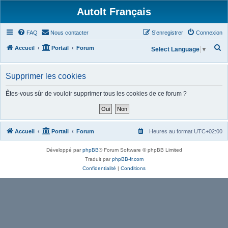
AutoIt Français
FAQ
Nous contacter
S’enregistrer
Connexion
R
Accueil
Portail
Forum
Select Language
▼
e
c
Supprimer les cookies
h
Êtes-vous sûr de vouloir supprimer tous les cookies de ce forum ?
e
r
c
Accueil
Portail
Forum
Heures au format
UTC+02:00
h
e
Développé par
phpBB
® Forum Software © phpBB Limited
r
Traduit par
phpBB-fr.com
Confidentialité
|
Conditions