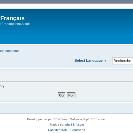
 Français
Francophone AutoIt
us contacter
Select Language
▼
m ?
Développé par
phpBB
® Forum Software © phpBB Limited
Traduit par
phpBB-fr.com
Confidentialité
|
Conditions