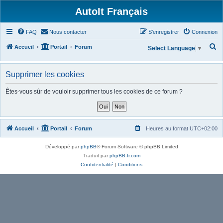
AutoIt Français
FAQ
Nous contacter
S’enregistrer
Connexion
R
Accueil
Portail
Forum
Select Language
▼
e
c
Supprimer les cookies
h
Êtes-vous sûr de vouloir supprimer tous les cookies de ce forum ?
e
r
c
Accueil
Portail
Forum
Heures au format
UTC+02:00
h
e
Développé par
phpBB
® Forum Software © phpBB Limited
r
Traduit par
phpBB-fr.com
Confidentialité
|
Conditions