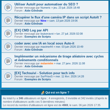
Utiliser AutoIt pour automatiser du SEO ?
Dernier message par
Numeric
»
jeu. 23 juil. 2026 18:48
Forum :
Aide Générale
Récupérer le flux d'une caméra IP dans un script AutoIt ?
Dernier message par
Nine
»
sam. 13 juin 2026 19:06
Forum :
Aide Générale
[EX] CMD Log par API
Dernier message par
louiseravot
»
lun. 27 juil. 2026 02:08
Forum :
Exemples de Scripts
coder avec une IA en local sous Auto-it
Dernier message par
maxime44
»
mer. 03 juin 2026 10:49
Forum :
Aide Générale
Implémenter un mécanisme de tirage aléatoire avec cycles
et événements conditionnels
Dernier message par
mdanielm
»
mar. 27 janv. 2026 11:08
Forum :
Aide Générale
[EX] Techsuivi - Solution pour tech info
Dernier message par
SurPriseS
»
mer. 11 févr. 2026 14:28
Forum :
Exemples de Scripts
Qui est en ligne ?
Au total il y a
346
utilisateurs en ligne : 4 enregistrés, 0 invisible et 342 invités (d’après le
nombre d’utilisateurs actifs ces 5 dernières minutes)
Le record du nombre d’utilisateurs en ligne est de
4969
, le sam. 06 juin 2026 17:35