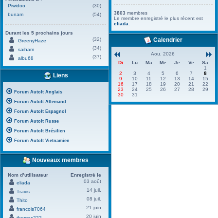
Piwidoo
(30)
3803
membres
bunam
(54)
Le membre enregistré le plus récent est
eliada
.
Durant les 5 prochains jours
(32)
Calendrier
GreenyHaze
(34)
saiham
Aou. 2026
(37)
albu68
Di
Lu
Ma
Me
Je
Ve
Sa
1
2
3
4
5
6
7
8
Liens
9
10
11
12
13
14
15
16
17
18
19
20
21
22
23
24
25
26
27
28
29
Forum AutoIt Anglais
30
31
Forum AutoIt Allemand
Forum AutoIt Espagnol
Forum AutoIt Russe
Forum AutoIt Brésilien
Forum AutoIt Vietnamien
Nouveaux membres
Nom d’utilisateur
Enregistré le
03 août
eliada
14 juil.
Travis
08 juil.
Thito
21 juin
francois7064
20 juin
thomas222