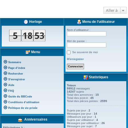
Aller à
Horloge
Menu de l’utilisateur
Nom d’utilisateur :
Mot de passe :
Menu
Se souvenir de moi
M’enregistrer
Sommaire
Page d’index
Rechercher
Statistiques
S’enregistrer
Aide
Totaux
99912
messages
FAQ
14247
sujets
Total des annonces :
15
Guide du BBCode
Total des post-it :
45
Total des pièces jointes :
2595
Conditions d’utilisation
Politique de vie privée
Sujets par jour :
2
Messages par jour :
14
Utilisateurs par jour :
1
Anniversaires
Sujets par utilisateur :
4
Messages par utilisateur :
26
Messages par sujet :
7
Félicitations à :