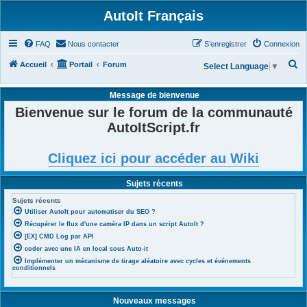
AutoIt Français
FAQ
Nous contacter
S’enregistrer
Connexion
R
Accueil
Portail
Forum
Select Language
▼
e
Message de bienvenue
c
Bienvenue sur le forum de la communauté
h
AutoItScript.fr
e
r
Cliquez ici pour accéder au Wiki
c
h
Sujets récents
e
Sujets récents
r
Utiliser AutoIt pour automatiser du SEO ?
Récupérer le flux d'une caméra IP dans un script AutoIt ?
[EX] CMD Log par API
coder avec une IA en local sous Auto-it
Implémenter un mécanisme de tirage aléatoire avec cycles et événements
conditionnels
Nouveaux messages