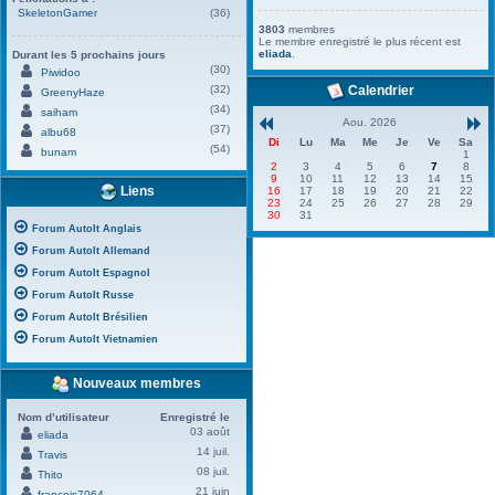
SkeletonGamer
(36)
3803
membres
Le membre enregistré le plus récent est
eliada
.
Durant les 5 prochains jours
(30)
Piwidoo
(32)
Calendrier
GreenyHaze
(34)
saiham
Aou. 2026
(37)
albu68
Di
Lu
Ma
Me
Je
Ve
Sa
(54)
bunam
1
2
3
4
5
6
7
8
9
10
11
12
13
14
15
Liens
16
17
18
19
20
21
22
23
24
25
26
27
28
29
30
31
Forum AutoIt Anglais
Forum AutoIt Allemand
Forum AutoIt Espagnol
Forum AutoIt Russe
Forum AutoIt Brésilien
Forum AutoIt Vietnamien
Nouveaux membres
Nom d’utilisateur
Enregistré le
03 août
eliada
14 juil.
Travis
08 juil.
Thito
21 juin
francois7064