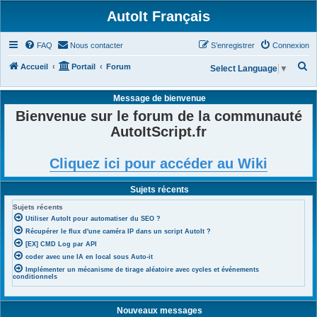
AutoIt Français
FAQ
Nous contacter
S’enregistrer
Connexion
R
Accueil
Portail
Forum
Select Language
▼
e
Message de bienvenue
c
Bienvenue sur le forum de la communauté
h
AutoItScript.fr
e
r
Cliquez ici pour accéder au Wiki
c
h
Sujets récents
e
Sujets récents
r
Utiliser AutoIt pour automatiser du SEO ?
Récupérer le flux d'une caméra IP dans un script AutoIt ?
[EX] CMD Log par API
coder avec une IA en local sous Auto-it
Implémenter un mécanisme de tirage aléatoire avec cycles et événements
conditionnels
Nouveaux messages