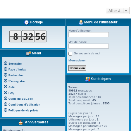
Aller à
Horloge
Menu de l’utilisateur
Nom d’utilisateur :
Mot de passe :
Menu
Se souvenir de moi
M’enregistrer
Sommaire
Page d’index
Rechercher
Statistiques
S’enregistrer
Aide
Totaux
99912
messages
FAQ
14247
sujets
Total des annonces :
15
Guide du BBCode
Total des post-it :
45
Total des pièces jointes :
2595
Conditions d’utilisation
Politique de vie privée
Sujets par jour :
2
Messages par jour :
14
Utilisateurs par jour :
1
Anniversaires
Sujets par utilisateur :
4
Messages par utilisateur :
26
Messages par sujet :
7
Félicitations à :