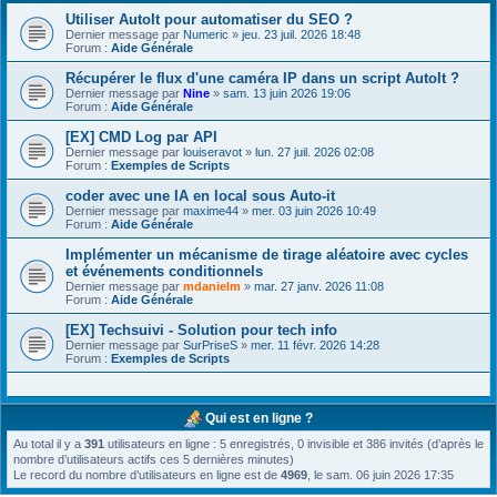
Utiliser AutoIt pour automatiser du SEO ?
Dernier message par
Numeric
»
jeu. 23 juil. 2026 18:48
Forum :
Aide Générale
Récupérer le flux d'une caméra IP dans un script AutoIt ?
Dernier message par
Nine
»
sam. 13 juin 2026 19:06
Forum :
Aide Générale
[EX] CMD Log par API
Dernier message par
louiseravot
»
lun. 27 juil. 2026 02:08
Forum :
Exemples de Scripts
coder avec une IA en local sous Auto-it
Dernier message par
maxime44
»
mer. 03 juin 2026 10:49
Forum :
Aide Générale
Implémenter un mécanisme de tirage aléatoire avec cycles
et événements conditionnels
Dernier message par
mdanielm
»
mar. 27 janv. 2026 11:08
Forum :
Aide Générale
[EX] Techsuivi - Solution pour tech info
Dernier message par
SurPriseS
»
mer. 11 févr. 2026 14:28
Forum :
Exemples de Scripts
Qui est en ligne ?
Au total il y a
391
utilisateurs en ligne : 5 enregistrés, 0 invisible et 386 invités (d’après le
nombre d’utilisateurs actifs ces 5 dernières minutes)
Le record du nombre d’utilisateurs en ligne est de
4969
, le sam. 06 juin 2026 17:35