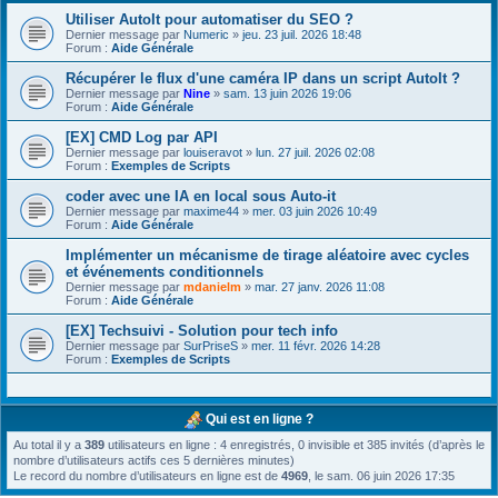
Utiliser AutoIt pour automatiser du SEO ?
Dernier message par
Numeric
»
jeu. 23 juil. 2026 18:48
Forum :
Aide Générale
Récupérer le flux d'une caméra IP dans un script AutoIt ?
Dernier message par
Nine
»
sam. 13 juin 2026 19:06
Forum :
Aide Générale
[EX] CMD Log par API
Dernier message par
louiseravot
»
lun. 27 juil. 2026 02:08
Forum :
Exemples de Scripts
coder avec une IA en local sous Auto-it
Dernier message par
maxime44
»
mer. 03 juin 2026 10:49
Forum :
Aide Générale
Implémenter un mécanisme de tirage aléatoire avec cycles
et événements conditionnels
Dernier message par
mdanielm
»
mar. 27 janv. 2026 11:08
Forum :
Aide Générale
[EX] Techsuivi - Solution pour tech info
Dernier message par
SurPriseS
»
mer. 11 févr. 2026 14:28
Forum :
Exemples de Scripts
Qui est en ligne ?
Au total il y a
389
utilisateurs en ligne : 4 enregistrés, 0 invisible et 385 invités (d’après le
nombre d’utilisateurs actifs ces 5 dernières minutes)
Le record du nombre d’utilisateurs en ligne est de
4969
, le sam. 06 juin 2026 17:35