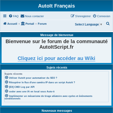
AutoIt Français
FAQ
Nous contacter
S’enregistrer
Connexion
R
Accueil
Portail
Forum
Select Language
▼
e
Message de bienvenue
c
Bienvenue sur le forum de la communauté
h
AutoItScript.fr
e
r
Cliquez ici pour accéder au Wiki
c
h
Sujets récents
e
Sujets récents
r
Utiliser AutoIt pour automatiser du SEO ?
Récupérer le flux d'une caméra IP dans un script AutoIt ?
[EX] CMD Log par API
coder avec une IA en local sous Auto-it
Implémenter un mécanisme de tirage aléatoire avec cycles et événements
conditionnels
Nouveaux messages