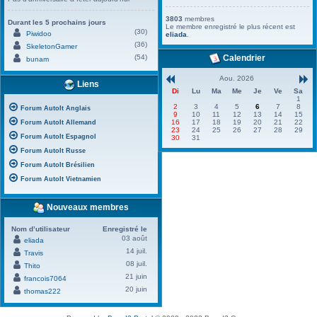
3803
membres
Durant les 5 prochains jours
Le membre enregistré le plus récent est
(30)
Piwidoo
eliada
.
(36)
SkeletonGamer
(54)
Calendrier
bunam
Aou. 2026
Liens
Di
Lu
Ma
Me
Je
Ve
Sa
1
2
3
4
5
6
7
8
Forum AutoIt Anglais
9
10
11
12
13
14
15
16
17
18
19
20
21
22
Forum AutoIt Allemand
23
24
25
26
27
28
29
Forum AutoIt Espagnol
30
31
Forum AutoIt Russe
Forum AutoIt Brésilien
Forum AutoIt Vietnamien
Nouveaux membres
Nom d’utilisateur
Enregistré le
03 août
eliada
14 juil.
Travis
08 juil.
Thito
21 juin
francois7064
20 juin
thomas222