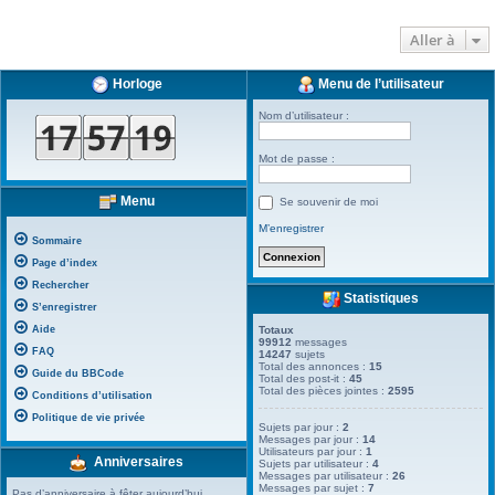
Aller à
Horloge
Menu de l’utilisateur
Nom d’utilisateur :
Mot de passe :
Menu
Se souvenir de moi
M’enregistrer
Sommaire
Page d’index
Rechercher
Statistiques
S’enregistrer
Aide
Totaux
99912
messages
FAQ
14247
sujets
Total des annonces :
15
Guide du BBCode
Total des post-it :
45
Total des pièces jointes :
2595
Conditions d’utilisation
Politique de vie privée
Sujets par jour :
2
Messages par jour :
14
Utilisateurs par jour :
1
Anniversaires
Sujets par utilisateur :
4
Messages par utilisateur :
26
Messages par sujet :
7
Pas d’anniversaire à fêter aujourd’hui