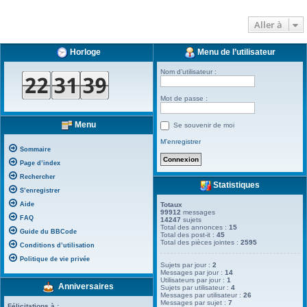
Aller à
Horloge
Menu de l’utilisateur
Nom d’utilisateur :
Mot de passe :
Menu
Se souvenir de moi
M’enregistrer
Sommaire
Page d’index
Rechercher
Statistiques
S’enregistrer
Aide
Totaux
99912
messages
FAQ
14247
sujets
Total des annonces :
15
Guide du BBCode
Total des post-it :
45
Total des pièces jointes :
2595
Conditions d’utilisation
Politique de vie privée
Sujets par jour :
2
Messages par jour :
14
Utilisateurs par jour :
1
Anniversaires
Sujets par utilisateur :
4
Messages par utilisateur :
26
Messages par sujet :
7
Félicitations à :