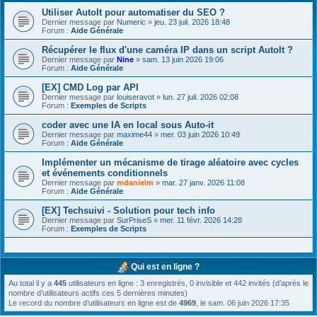
Utiliser AutoIt pour automatiser du SEO ?
Dernier message par
Numeric
»
jeu. 23 juil. 2026 18:48
Forum :
Aide Générale
Récupérer le flux d'une caméra IP dans un script AutoIt ?
Dernier message par
Nine
»
sam. 13 juin 2026 19:06
Forum :
Aide Générale
[EX] CMD Log par API
Dernier message par
louiseravot
»
lun. 27 juil. 2026 02:08
Forum :
Exemples de Scripts
coder avec une IA en local sous Auto-it
Dernier message par
maxime44
»
mer. 03 juin 2026 10:49
Forum :
Aide Générale
Implémenter un mécanisme de tirage aléatoire avec cycles
et événements conditionnels
Dernier message par
mdanielm
»
mar. 27 janv. 2026 11:08
Forum :
Aide Générale
[EX] Techsuivi - Solution pour tech info
Dernier message par
SurPriseS
»
mer. 11 févr. 2026 14:28
Forum :
Exemples de Scripts
Qui est en ligne ?
Au total il y a
445
utilisateurs en ligne : 3 enregistrés, 0 invisible et 442 invités (d’après le
nombre d’utilisateurs actifs ces 5 dernières minutes)
Le record du nombre d’utilisateurs en ligne est de
4969
, le sam. 06 juin 2026 17:35