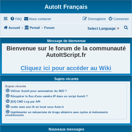
AutoIt Français
FAQ
Nous contacter
S’enregistrer
Connexion
R
Accueil
Portail
Forum
Select Language
▼
e
Message de bienvenue
c
Bienvenue sur le forum de la communauté
h
AutoItScript.fr
e
r
Cliquez ici pour accéder au Wiki
c
h
Sujets récents
e
Sujets récents
r
Utiliser AutoIt pour automatiser du SEO ?
Récupérer le flux d'une caméra IP dans un script AutoIt ?
[EX] CMD Log par API
coder avec une IA en local sous Auto-it
Implémenter un mécanisme de tirage aléatoire avec cycles et événements
conditionnels
Nouveaux messages