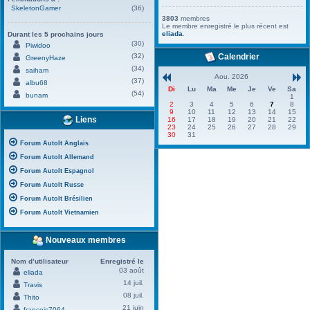
SkeletonGamer
(36)
3803
membres
Le membre enregistré le plus récent est
eliada
.
Durant les 5 prochains jours
(30)
Piwidoo
(32)
Calendrier
GreenyHaze
(34)
saiham
Aou. 2026
(37)
albu68
Di
Lu
Ma
Me
Je
Ve
Sa
(54)
bunam
1
2
3
4
5
6
7
8
9
10
11
12
13
14
15
Liens
16
17
18
19
20
21
22
23
24
25
26
27
28
29
30
31
Forum AutoIt Anglais
Forum AutoIt Allemand
Forum AutoIt Espagnol
Forum AutoIt Russe
Forum AutoIt Brésilien
Forum AutoIt Vietnamien
Nouveaux membres
Nom d’utilisateur
Enregistré le
03 août
eliada
14 juil.
Travis
08 juil.
Thito
21 juin
francois7064