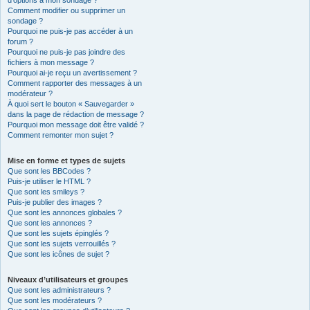
d’options à mon sondage ?
Comment modifier ou supprimer un
sondage ?
Pourquoi ne puis-je pas accéder à un
forum ?
Pourquoi ne puis-je pas joindre des
fichiers à mon message ?
Pourquoi ai-je reçu un avertissement ?
Comment rapporter des messages à un
modérateur ?
À quoi sert le bouton « Sauvegarder »
dans la page de rédaction de message ?
Pourquoi mon message doit être validé ?
Comment remonter mon sujet ?
Mise en forme et types de sujets
Que sont les BBCodes ?
Puis-je utiliser le HTML ?
Que sont les smileys ?
Puis-je publier des images ?
Que sont les annonces globales ?
Que sont les annonces ?
Que sont les sujets épinglés ?
Que sont les sujets verrouillés ?
Que sont les icônes de sujet ?
Niveaux d’utilisateurs et groupes
Que sont les administrateurs ?
Que sont les modérateurs ?