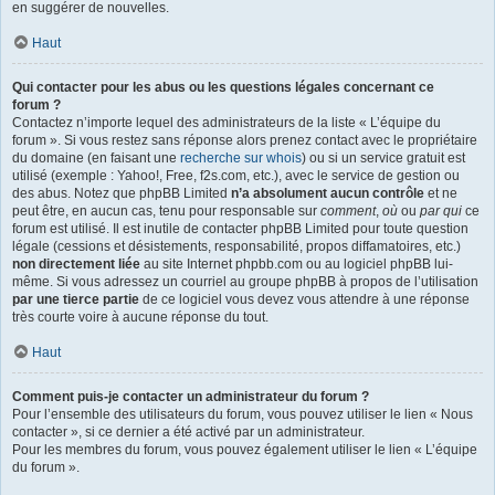
en suggérer de nouvelles.
Haut
Qui contacter pour les abus ou les questions légales concernant ce
forum ?
Contactez n’importe lequel des administrateurs de la liste « L’équipe du
forum ». Si vous restez sans réponse alors prenez contact avec le propriétaire
du domaine (en faisant une
recherche sur whois
) ou si un service gratuit est
utilisé (exemple : Yahoo!, Free, f2s.com, etc.), avec le service de gestion ou
des abus. Notez que phpBB Limited
n’a absolument aucun contrôle
et ne
peut être, en aucun cas, tenu pour responsable sur
comment
,
où
ou
par qui
ce
forum est utilisé. Il est inutile de contacter phpBB Limited pour toute question
légale (cessions et désistements, responsabilité, propos diffamatoires, etc.)
non directement liée
au site Internet phpbb.com ou au logiciel phpBB lui-
même. Si vous adressez un courriel au groupe phpBB à propos de l’utilisation
par une tierce partie
de ce logiciel vous devez vous attendre à une réponse
très courte voire à aucune réponse du tout.
Haut
Comment puis-je contacter un administrateur du forum ?
Pour l’ensemble des utilisateurs du forum, vous pouvez utiliser le lien « Nous
contacter », si ce dernier a été activé par un administrateur.
Pour les membres du forum, vous pouvez également utiliser le lien « L’équipe
du forum ».