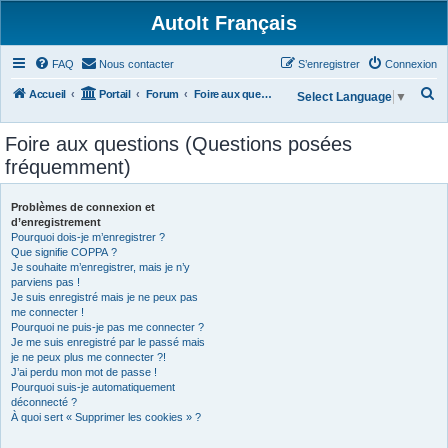
AutoIt Français
FAQ
Nous contacter
S’enregistrer
Connexion
R
Accueil
Portail
Forum
Foire aux questions (Questions posées fréquemment)
Select Language
▼
e
Foire aux questions (Questions posées
c
fréquemment)
h
e
Problèmes de connexion et
r
d’enregistrement
Pourquoi dois-je m’enregistrer ?
c
Que signifie COPPA ?
h
Je souhaite m’enregistrer, mais je n’y
parviens pas !
e
Je suis enregistré mais je ne peux pas
r
me connecter !
Pourquoi ne puis-je pas me connecter ?
Je me suis enregistré par le passé mais
je ne peux plus me connecter ?!
J’ai perdu mon mot de passe !
Pourquoi suis-je automatiquement
déconnecté ?
À quoi sert « Supprimer les cookies » ?