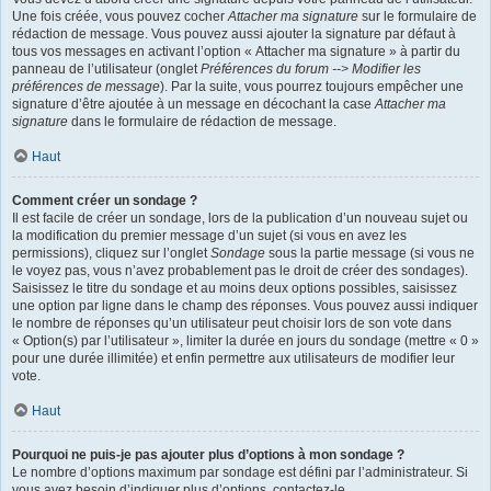
Une fois créée, vous pouvez cocher
Attacher ma signature
sur le formulaire de
rédaction de message. Vous pouvez aussi ajouter la signature par défaut à
tous vos messages en activant l’option « Attacher ma signature » à partir du
panneau de l’utilisateur (onglet
Préférences du forum --> Modifier les
préférences de message
). Par la suite, vous pourrez toujours empêcher une
signature d’être ajoutée à un message en décochant la case
Attacher ma
signature
dans le formulaire de rédaction de message.
Haut
Comment créer un sondage ?
Il est facile de créer un sondage, lors de la publication d’un nouveau sujet ou
la modification du premier message d’un sujet (si vous en avez les
permissions), cliquez sur l’onglet
Sondage
sous la partie message (si vous ne
le voyez pas, vous n’avez probablement pas le droit de créer des sondages).
Saisissez le titre du sondage et au moins deux options possibles, saisissez
une option par ligne dans le champ des réponses. Vous pouvez aussi indiquer
le nombre de réponses qu’un utilisateur peut choisir lors de son vote dans
« Option(s) par l’utilisateur », limiter la durée en jours du sondage (mettre « 0 »
pour une durée illimitée) et enfin permettre aux utilisateurs de modifier leur
vote.
Haut
Pourquoi ne puis-je pas ajouter plus d’options à mon sondage ?
Le nombre d’options maximum par sondage est défini par l’administrateur. Si
vous avez besoin d’indiquer plus d’options, contactez-le.