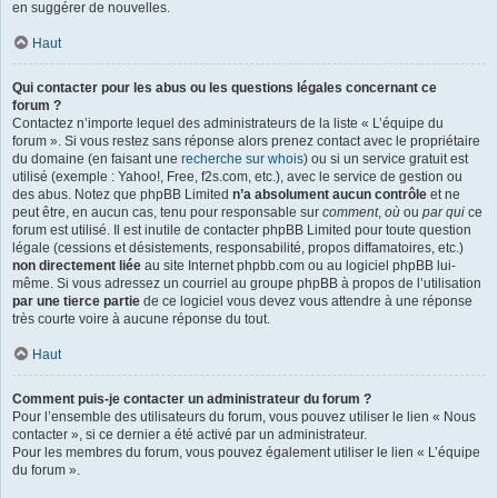
en suggérer de nouvelles.
Haut
Qui contacter pour les abus ou les questions légales concernant ce
forum ?
Contactez n’importe lequel des administrateurs de la liste « L’équipe du
forum ». Si vous restez sans réponse alors prenez contact avec le propriétaire
du domaine (en faisant une
recherche sur whois
) ou si un service gratuit est
utilisé (exemple : Yahoo!, Free, f2s.com, etc.), avec le service de gestion ou
des abus. Notez que phpBB Limited
n’a absolument aucun contrôle
et ne
peut être, en aucun cas, tenu pour responsable sur
comment
,
où
ou
par qui
ce
forum est utilisé. Il est inutile de contacter phpBB Limited pour toute question
légale (cessions et désistements, responsabilité, propos diffamatoires, etc.)
non directement liée
au site Internet phpbb.com ou au logiciel phpBB lui-
même. Si vous adressez un courriel au groupe phpBB à propos de l’utilisation
par une tierce partie
de ce logiciel vous devez vous attendre à une réponse
très courte voire à aucune réponse du tout.
Haut
Comment puis-je contacter un administrateur du forum ?
Pour l’ensemble des utilisateurs du forum, vous pouvez utiliser le lien « Nous
contacter », si ce dernier a été activé par un administrateur.
Pour les membres du forum, vous pouvez également utiliser le lien « L’équipe
du forum ».