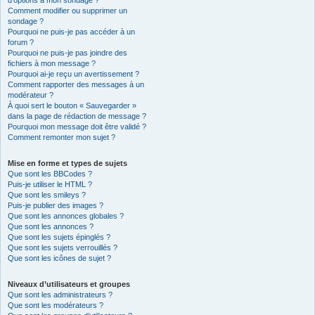
d’options à mon sondage ?
Comment modifier ou supprimer un
sondage ?
Pourquoi ne puis-je pas accéder à un
forum ?
Pourquoi ne puis-je pas joindre des
fichiers à mon message ?
Pourquoi ai-je reçu un avertissement ?
Comment rapporter des messages à un
modérateur ?
À quoi sert le bouton « Sauvegarder »
dans la page de rédaction de message ?
Pourquoi mon message doit être validé ?
Comment remonter mon sujet ?
Mise en forme et types de sujets
Que sont les BBCodes ?
Puis-je utiliser le HTML ?
Que sont les smileys ?
Puis-je publier des images ?
Que sont les annonces globales ?
Que sont les annonces ?
Que sont les sujets épinglés ?
Que sont les sujets verrouillés ?
Que sont les icônes de sujet ?
Niveaux d’utilisateurs et groupes
Que sont les administrateurs ?
Que sont les modérateurs ?