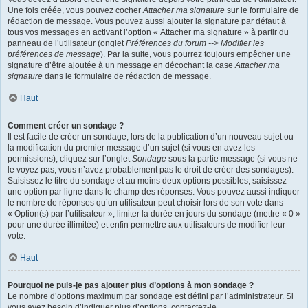
Une fois créée, vous pouvez cocher
Attacher ma signature
sur le formulaire de
rédaction de message. Vous pouvez aussi ajouter la signature par défaut à
tous vos messages en activant l’option « Attacher ma signature » à partir du
panneau de l’utilisateur (onglet
Préférences du forum --> Modifier les
préférences de message
). Par la suite, vous pourrez toujours empêcher une
signature d’être ajoutée à un message en décochant la case
Attacher ma
signature
dans le formulaire de rédaction de message.
Haut
Comment créer un sondage ?
Il est facile de créer un sondage, lors de la publication d’un nouveau sujet ou
la modification du premier message d’un sujet (si vous en avez les
permissions), cliquez sur l’onglet
Sondage
sous la partie message (si vous ne
le voyez pas, vous n’avez probablement pas le droit de créer des sondages).
Saisissez le titre du sondage et au moins deux options possibles, saisissez
une option par ligne dans le champ des réponses. Vous pouvez aussi indiquer
le nombre de réponses qu’un utilisateur peut choisir lors de son vote dans
« Option(s) par l’utilisateur », limiter la durée en jours du sondage (mettre « 0 »
pour une durée illimitée) et enfin permettre aux utilisateurs de modifier leur
vote.
Haut
Pourquoi ne puis-je pas ajouter plus d’options à mon sondage ?
Le nombre d’options maximum par sondage est défini par l’administrateur. Si
vous avez besoin d’indiquer plus d’options, contactez-le.