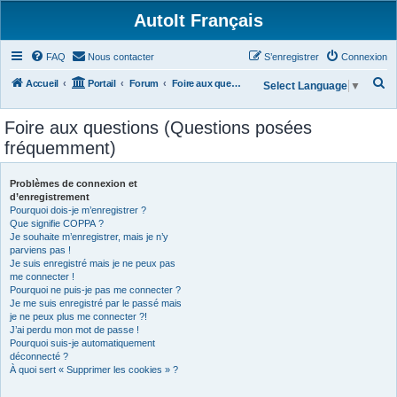
AutoIt Français
FAQ
Nous contacter
S’enregistrer
Connexion
R
Accueil
Portail
Forum
Foire aux questions (Questions posées fréquemment)
Select Language
▼
e
Foire aux questions (Questions posées
c
fréquemment)
h
e
Problèmes de connexion et
r
d’enregistrement
Pourquoi dois-je m’enregistrer ?
c
Que signifie COPPA ?
h
Je souhaite m’enregistrer, mais je n’y
parviens pas !
e
Je suis enregistré mais je ne peux pas
r
me connecter !
Pourquoi ne puis-je pas me connecter ?
Je me suis enregistré par le passé mais
je ne peux plus me connecter ?!
J’ai perdu mon mot de passe !
Pourquoi suis-je automatiquement
déconnecté ?
À quoi sert « Supprimer les cookies » ?